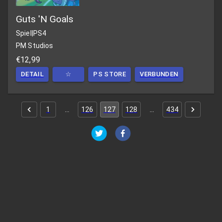
Guts 'N Goals
Spiel
|
PS4
PM Studios
€12,99
DETAIL
☆
PS STORE
VERBUNDEN
1
…
126
127
128
…
434