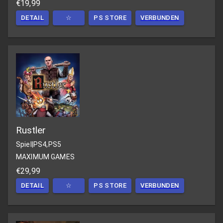
€19,99
DETAIL
☆
PS STORE
VERBUNDEN
Rustler
Spiel
|
PS4,PS5
MAXIMUM GAMES
€29,99
DETAIL
☆
PS STORE
VERBUNDEN