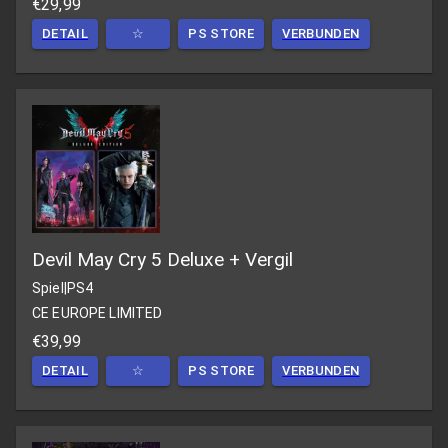
€29,99
DETAIL
☆
PS STORE
VERBUNDEN
Devil May Cry 5 Deluxe + Vergil
Spiel
|
PS4
CE EUROPE LIMITED
€39,99
DETAIL
☆
PS STORE
VERBUNDEN