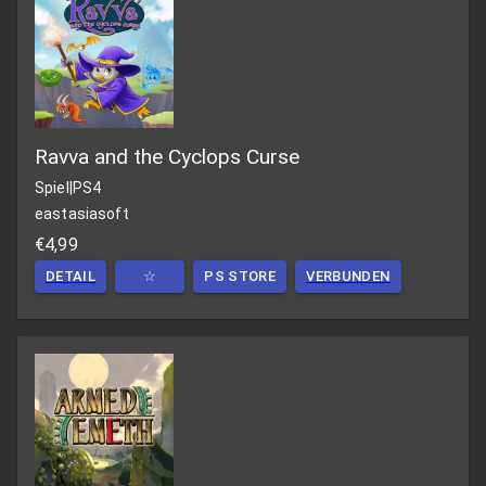
Ravva and the Cyclops Curse
Spiel
|
PS4
eastasiasoft
€4,99
DETAIL
☆
PS STORE
VERBUNDEN