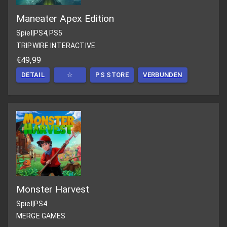
Maneater Apex Edition
Spiel
|
PS4,PS5
TRIPWIRE INTERACTIVE
€49,99
DETAIL
☆
PS STORE
VERBUNDEN
Monster Harvest
Spiel
|
PS4
MERGE GAMES