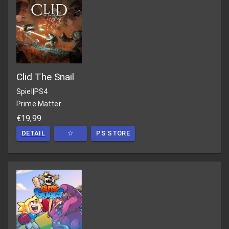
Clid The Snail
Spiel
|
PS4
Prime Matter
€19,99
DETAIL
☆
PS STORE