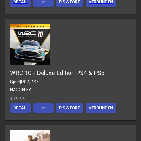
DETAIL
☆
PS STORE
VERBUNDEN
WRC 10 - Deluxe Edition PS4 & PS5
Spiel
|
PS4,PS5
NACON SA
€79,99
DETAIL
☆
PS STORE
VERBUNDEN