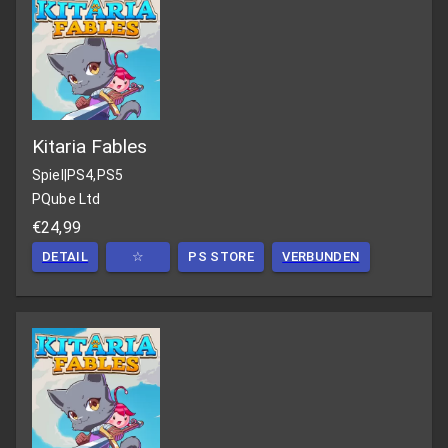
Kitaria Fables
Spiel
|
PS4,PS5
PQube Ltd
€24,99
DETAIL
☆
PS STORE
VERBUNDEN