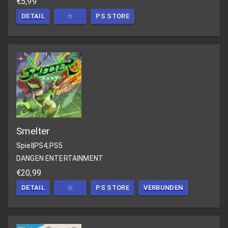
€5,99
DETAIL
☆
PS STORE
Smelter
Spiel
|
PS4,PS5
DANGEN ENTERTAINMENT
€20,99
DETAIL
☆
PS STORE
VERBUNDEN