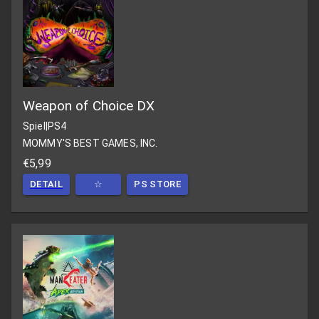
Weapon of Choice DX
Spiel
|
PS4
MOMMY'S BEST GAMES, INC.
€5,99
DETAIL
☆
PS STORE