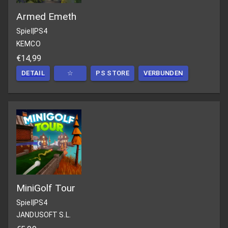
Armed Emeth
Spiel
|
PS4
KEMCO
€14,99
DETAIL
☆
PS STORE
VERBUNDEN
MiniGolf Tour
Spiel
|
PS4
JANDUSOFT S.L.