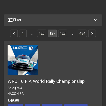
Filter
1
…
126
127
128
…
434
WRC 10 FIA World Rally Championship
Spiel
|
PS4
NACON SA
€49,99