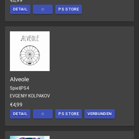
€6,99
DETAIL
☆
PS STORE
Alveole
Spiel
|
PS4
EVGENIY KOLPAKOV
€4,99
DETAIL
☆
PS STORE
VERBUNDEN