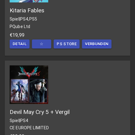
Kitaria Fables
Spiel
|
PS4,PS5
PQube Ltd
€19,99
DETAIL
☆
PS STORE
VERBUNDEN
Devil May Cry 5 + Vergil
Spiel
|
PS4
CE EUROPE LIMITED