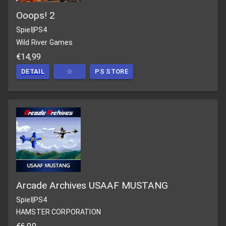
Ooops! 2
Spiel
|
PS4
Wild River Games
€14,99
DETAIL
☆
PS STORE
Arcade Archives USAAF MUSTANG
Spiel
|
PS4
HAMSTER CORPORATION