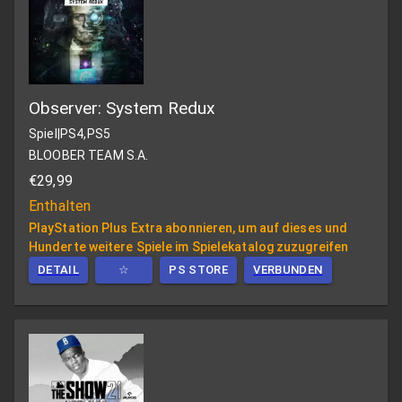
Observer: System Redux
Spiel
|
PS4,PS5
BLOOBER TEAM S.A.
€29,99
Enthalten
PlayStation Plus Extra abonnieren, um auf dieses und
Hunderte weitere Spiele im Spielekatalog zuzugreifen
DETAIL
☆
PS STORE
VERBUNDEN