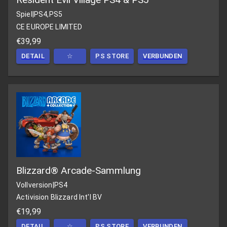
Spiel
|
PS4,PS5
CE EUROPE LIMITED
€39,99
DETAIL
☆
PS STORE
VERBUNDEN
Blizzard® Arcade-Sammlung
Vollversion
|
PS4
Activision Blizzard Int'l BV
€19,99
DETAIL
☆
PS STORE
VERBUNDEN