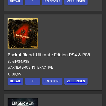
DETAIL
☆
PS STORE
VERBUNDEN
Back 4 Blood: Ultimate Edition PS4 & PS5
Spiel
|
PS4,PS5
WARNER BROS. INTERACTIVE
€109,99
DETAIL
☆
PS STORE
VERBUNDEN