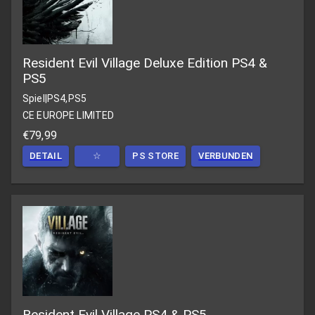
Resident Evil Village Deluxe Edition PS4 &
PS5
Spiel
|
PS4,PS5
CE EUROPE LIMITED
€79,99
DETAIL
☆
PS STORE
VERBUNDEN
Resident Evil Village PS4 & PS5