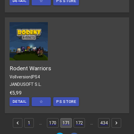
DETAIL
☆
PS STORE
Rodent Warriors
Vollversion
|
PS4
JANDUSOFT S.L.
€5,99
DETAIL
☆
PS STORE
1
…
170
171
172
…
434