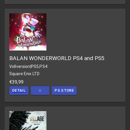
BALAN WONDERWORLD PS4 and PS5
Vollversion
|
PS5,PS4
Square Enix LTD
€39,99
DETAIL
☆
PS STORE