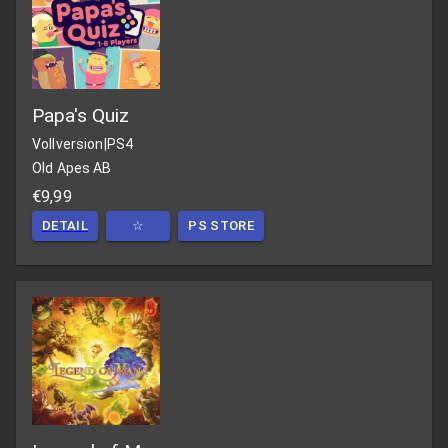
Papa's Quiz
Vollversion
|
PS4
Old Apes AB
€9,99
DETAIL
☆
PS STORE