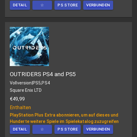
DETAIL
☆
PS STORE
VERBUNDEN
OUTRIDERS PS4 and PS5
Vollversion
|
PS5,PS4
Square Enix LTD
€49,99
Enthalten
PlayStation Plus Extra abonnieren, um auf dieses und
Hunderte weitere Spiele im Spielekatalog zuzugreifen
DETAIL
☆
PS STORE
VERBUNDEN