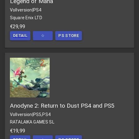
Legend of Mana
Vollversion
|
PS4
Square Enix LTD
€29,99
DETAIL
☆
PS STORE
Anodyne 2: Return to Dust PS4 and PS5
Vollversion
|
PS5,PS4
RATALAIKA GAMES SL
€19,99