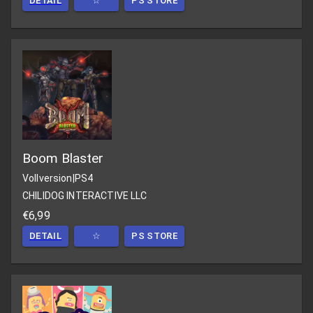
DETAIL
☆
PS STORE
Boom Blaster
Vollversion
|
PS4
CHILIDOG INTERACTIVE LLC
€6,99
DETAIL
☆
PS STORE