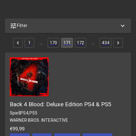
Filter
1
…
170
171
172
…
434
Back 4 Blood: Deluxe Edition PS4 & PS5
Spiel
|
PS4,PS5
WARNER BROS. INTERACTIVE
€99,99