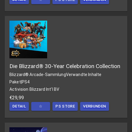
Die Blizzard® 30-Year Celebration Collection
Blizzard® Arcade-Sammlung
Verwandte Inhalte
Paket
|
PS4
Activision Blizzard Int'l BV
€29,99
DETAIL
☆
PS STORE
VERBUNDEN