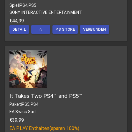
Spiel
|
PS4,PS5
SONY INTERACTIVE ENTERTAINMENT
€44,99
DETAIL
☆
PS STORE
VERBUNDEN
It Takes Two PS4™ and PS5™
Paket
|
PS5,PS4
EA Swiss Sarl
€39,99
EA PLAY
Enthalten
(
sparen 100%
)