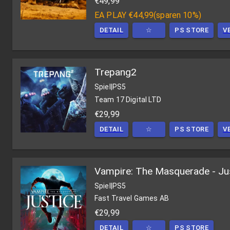
€49,99
EA PLAY
€44,99
(
sparen 10%
)
DETAIL
☆
PS STORE
V
Trepang2
Spiel
|
PS5
Team 17 Digital LTD
€29,99
DETAIL
☆
PS STORE
V
Vampire: The Masquerade - Ju
Spiel
|
PS5
Fast Travel Games AB
€29,99
DETAIL
☆
PS STORE