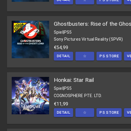
Ghostbusters: Rise of the Ghos
Spiel
|
PS5
Sony Pictures Virtual Reality (SPVR)
€54,99
DETAIL
☆
PS STORE
V
Honkai: Star Rail
Spiel
|
PS5
COGNOSPHERE PTE. LTD.
€11,99
DETAIL
☆
PS STORE
V