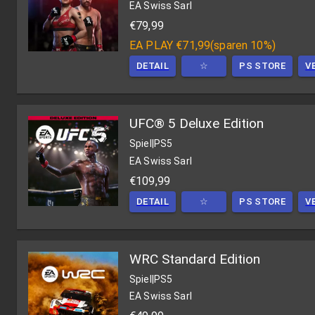
EA Swiss Sarl
€79,99
EA PLAY
€71,99
(
sparen 10%
)
DETAIL
☆
PS STORE
V
UFC® 5 Deluxe Edition
Spiel
|
PS5
EA Swiss Sarl
€109,99
DETAIL
☆
PS STORE
V
WRC Standard Edition
Spiel
|
PS5
EA Swiss Sarl