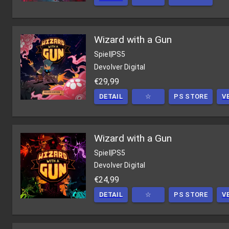
Wizard with a Gun
Spiel
|
PS5
Devolver Digital
€29,99
DETAIL
☆
PS STORE
V
Wizard with a Gun
Spiel
|
PS5
Devolver Digital
€24,99
DETAIL
☆
PS STORE
V