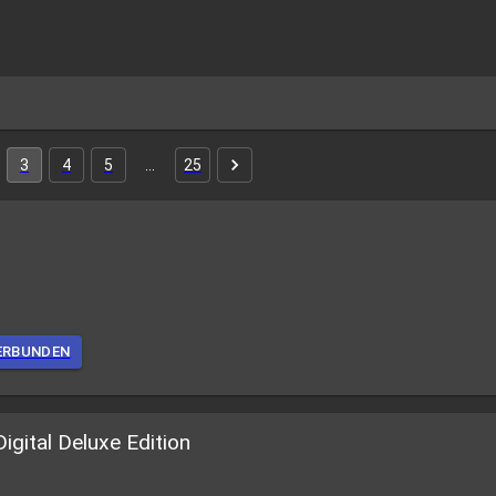
3
4
5
…
25
ERBUNDEN
ital Deluxe Edition