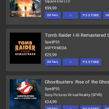
Square Enix LTD
€99,99
DETAIL
☆
PS STORE
V
Tomb Raider I-III Remastered S
Spiel
|
PS5
ASPYR MEDIA
€29,99
DETAIL
☆
PS STORE
Ghostbusters: Rise of the Gho
Spiel
|
PS5
Sony Pictures Virtual Reality (SPVR)
€34,99
DETAIL
☆
PS STORE
V