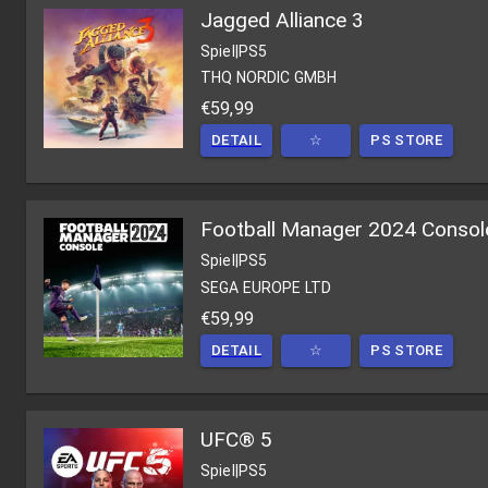
Jagged Alliance 3
Spiel
|
PS5
THQ NORDIC GMBH
€59,99
DETAIL
☆
PS STORE
Football Manager 2024 Consol
Spiel
|
PS5
SEGA EUROPE LTD
€59,99
DETAIL
☆
PS STORE
UFC® 5
Spiel
|
PS5