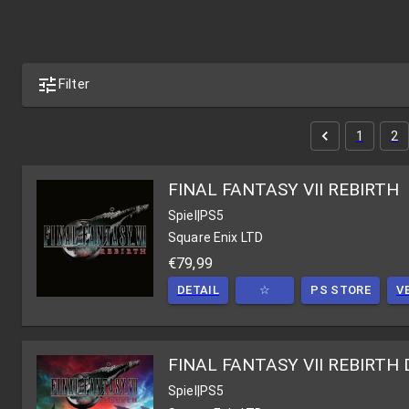
Filter
1
2
FINAL FANTASY VII REBIRTH
Spiel
|
PS5
Square Enix LTD
€79,99
DETAIL
☆
PS STORE
V
FINAL FANTASY VII REBIRTH Dig
Spiel
|
PS5