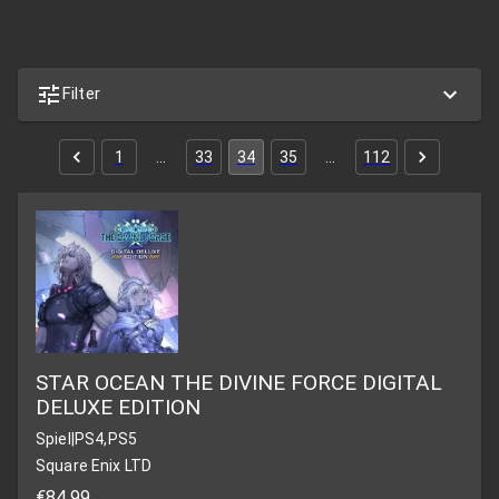
Filter
1
…
33
34
35
…
112
STAR OCEAN THE DIVINE FORCE DIGITAL
DELUXE EDITION
Spiel
|
PS4,PS5
Square Enix LTD
€84,99