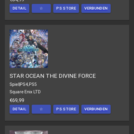
DETAIL
☆
PS STORE
VERBUNDEN
STAR OCEAN THE DIVINE FORCE
Spiel
|
PS4,PS5
Square Enix LTD
€69,99
DETAIL
☆
PS STORE
VERBUNDEN