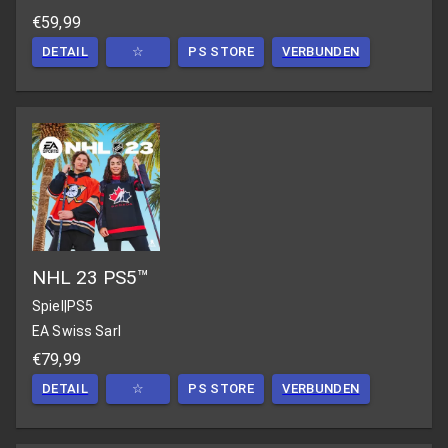
€59,99
DETAIL
☆
PS STORE
VERBUNDEN
NHL 23 PS5™
Spiel
|
PS5
EA Swiss Sarl
€79,99
DETAIL
☆
PS STORE
VERBUNDEN