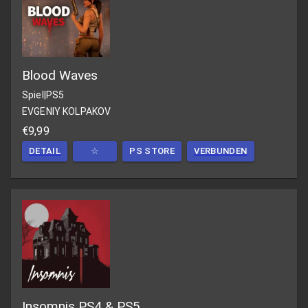
Blood Waves
Spiel
|
PS5
EVGENIY KOLPAKOV
€9,99
DETAIL
☆
PS STORE
VERBUNDEN
Insomnis PS4 & PS5