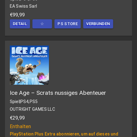
EA Swiss Sarl
€99,99
DETAIL
☆
PS STORE
VERBUNDEN
Ice Age – Scrats nussiges Abenteuer
Spiel
|
PS4,PS5
OUTRIGHT GAMES LLC
€29,99
Enthalten
PlayStation Plus Extra abonnieren, um auf dieses und