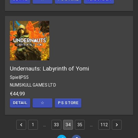
Undernauts: Labyrinth of Yomi
Spiel
|
PS5
NUMSKULL GAMES LTD
€44,99
DETAIL
☆
PS STORE
1
…
33
34
35
…
112