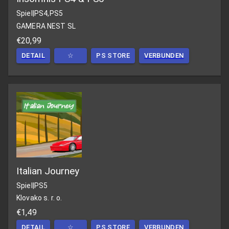
Spiel
|
PS4,PS5
GAMERA NEST SL
€20,99
DETAIL
☆
PS STORE
VERBUNDEN
Italian Journey
Spiel
|
PS5
Klovako s. r. o.
€1,49
DETAIL
☆
PS STORE
VERBUNDEN