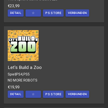
€23,99
DETAIL
☆
PS STORE
VERBUNDEN
Let's Build a Zoo
Spiel
|
PS4,PS5
NO MORE ROBOTS
€19,99
DETAIL
☆
PS STORE
VERBUNDEN