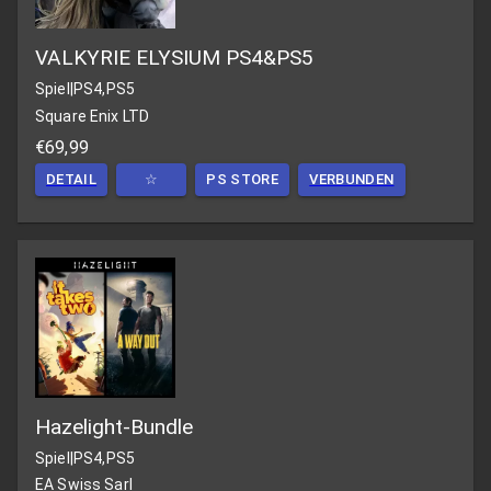
VALKYRIE ELYSIUM PS4&PS5
Spiel
|
PS4,PS5
Square Enix LTD
€69,99
DETAIL
☆
PS STORE
VERBUNDEN
Hazelight-Bundle
Spiel
|
PS4,PS5
EA Swiss Sarl