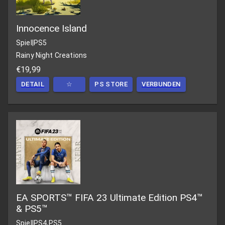
Innocence Island
Spiel
|
PS5
Rainy Night Creations
€19,99
DETAIL
☆
PS STORE
VERBUNDEN
EA SPORTS™ FIFA 23 Ultimate Edition PS4™
& PS5™
Spiel
|
PS4,PS5