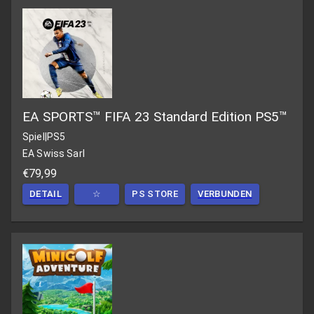
EA SPORTS™ FIFA 23 Standard Edition PS5™
Spiel
|
PS5
EA Swiss Sarl
€79,99
DETAIL
☆
PS STORE
VERBUNDEN