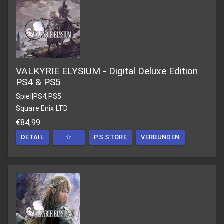
VALKYRIE ELYSIUM - Digital Deluxe Edition
PS4 & PS5
Spiel
|
PS4,PS5
Square Enix LTD
€84,99
DETAIL
☆
PS STORE
VERBUNDEN