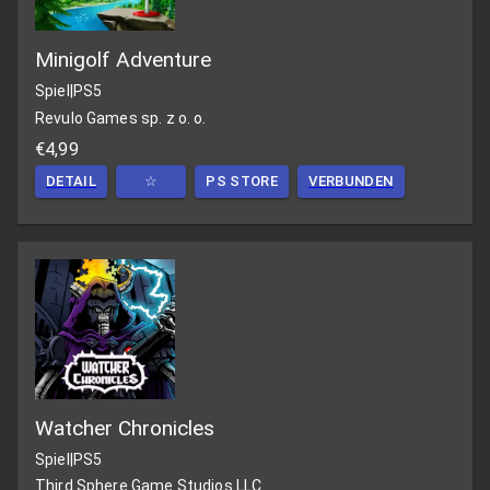
Minigolf Adventure
Spiel
|
PS5
Revulo Games sp. z o. o.
€4,99
DETAIL
☆
PS STORE
VERBUNDEN
Watcher Chronicles
Spiel
|
PS5
Third Sphere Game Studios LLC