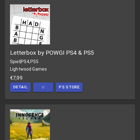
Letterbox by POWGI PS4 & PS5
Spiel
|
PS4,PS5
Lightwood Games
€7,99
DETAIL
☆
PS STORE