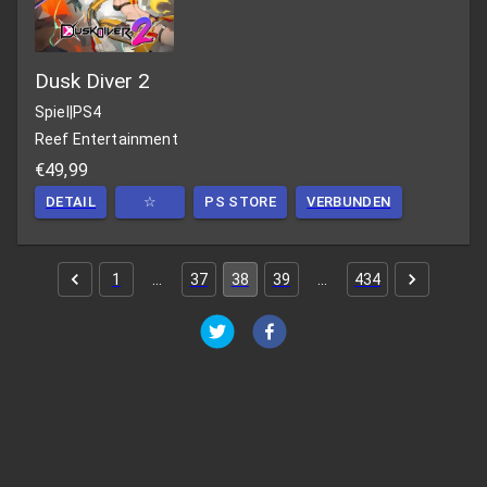
Dusk Diver 2
Spiel
|
PS4
Reef Entertainment
€49,99
DETAIL
☆
PS STORE
VERBUNDEN
1
…
37
38
39
…
434