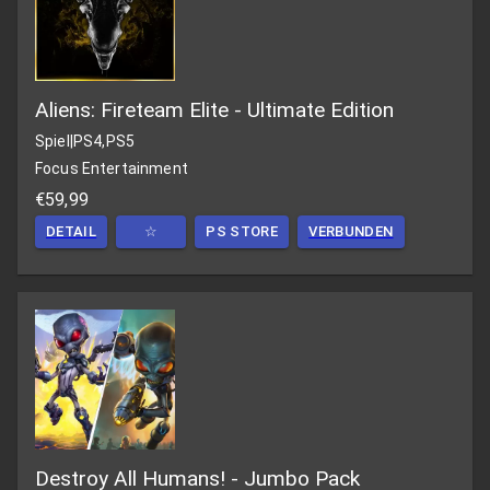
Aliens: Fireteam Elite - Ultimate Edition
Spiel
|
PS4,PS5
Focus Entertainment
€59,99
DETAIL
☆
PS STORE
VERBUNDEN
Destroy All Humans! - Jumbo Pack