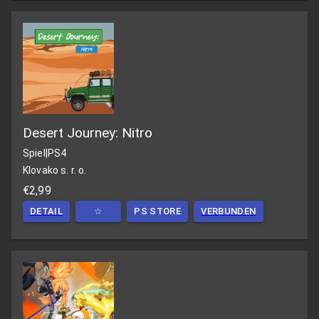
Desert Journey: Nitro
Spiel
|
PS4
Klovako s. r. o.
€2,99
DETAIL
☆
PS STORE
VERBUNDEN