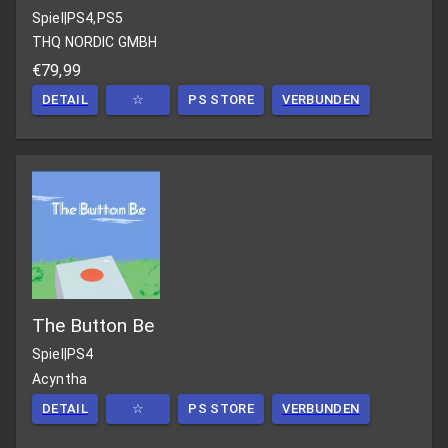
Spiel
|
PS4,PS5
THQ NORDIC GMBH
€79,99
DETAIL
☆
PS STORE
VERBUNDEN
The Button Be
Spiel
|
PS4
Acyntha
DETAIL
☆
PS STORE
VERBUNDEN