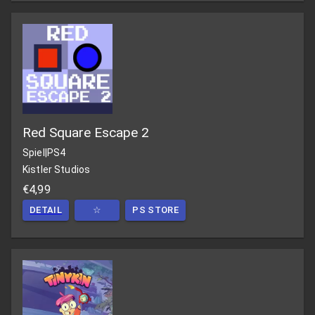
Red Square Escape 2
Spiel
|
PS4
Kistler Studios
€4,99
DETAIL
☆
PS STORE