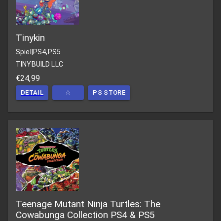
Tinykin
Spiel
|
PS4,PS5
TINYBUILD LLC
€24,99
DETAIL
☆
PS STORE
Teenage Mutant Ninja Turtles: The
Cowabunga Collection PS4 & PS5