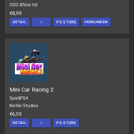
OOO 8floor ltd
€8,99
DETAIL
☆
PS STORE
VERBUNDEN
Mini Car Racing 2
Spiel
|
PS4
Kistler Studios
€6,59
DETAIL
☆
PS STORE