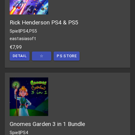
Rick Henderson PS4 & PS5
Spiel
|
PS4,PS5
eastasiasoft
€7,99
DETAIL
☆
PS STORE
Gnomes Garden 3 in 1 Bundle
Spiel
|
PS4