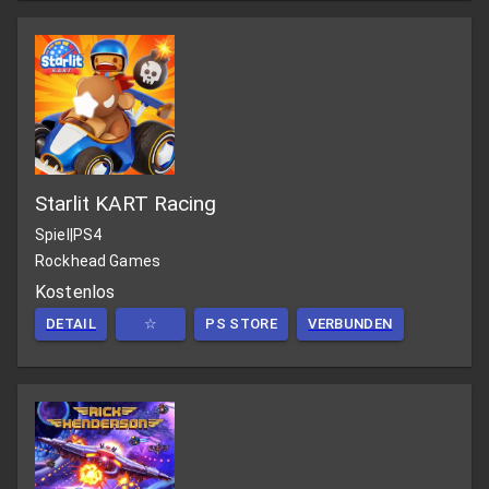
Starlit KART Racing
Spiel
|
PS4
Rockhead Games
Kostenlos
DETAIL
☆
PS STORE
VERBUNDEN