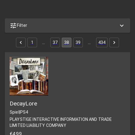
Filter
1
…
37
38
39
…
434
DecayLore
Spiel
|
PS4
PLAYSTIGE INTERACTIVE INFORMATION AND TRADE
LIMITED LIABILITY COMPANY
€4,99