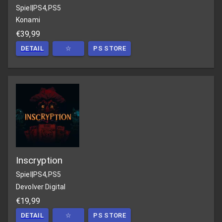
Spiel
|
PS4,PS5
Konami
€39,99
DETAIL
☆
PS STORE
Inscryption
Spiel
|
PS4,PS5
Devolver Digital
€19,99
DETAIL
☆
PS STORE