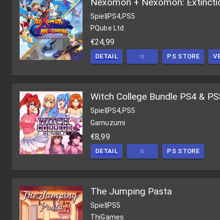
Nexomon + Nexomon: Extinctio
Spiel
|
PS4,PS5
PQube Ltd
€24,99
DETAIL
☆
PS STORE
V
Witch College Bundle PS4 & PS
Spiel
|
PS4,PS5
Gamuzumi
€8,99
DETAIL
☆
PS STORE
The Jumping Pasta
Spiel
|
PS5
ThiGames