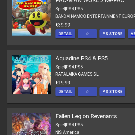
PAC-MAN WORLD Re-PAC
Spiel
|
PS4,PS5
BANDAI NAMCO ENTERTAINMENT EURO
€39,99
DETAIL
☆
PS STORE
V
Aquadine PS4 & PS5
Spiel
|
PS4,PS5
RATALAIKA GAMES SL
€19,99
DETAIL
☆
PS STORE
Fallen Legion Revenants
Spiel
|
PS4,PS5
NIS America