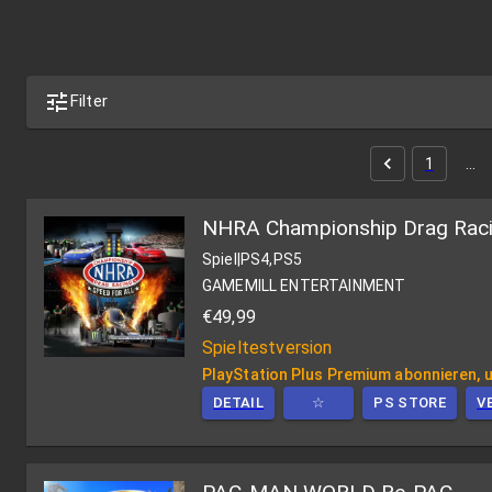
Filter
1
…
NHRA Championship Drag Racin
Spiel
|
PS4,PS5
GAMEMILL ENTERTAINMENT
€49,99
Spieltestversion
PlayStation Plus Premium abonnieren, u
DETAIL
☆
PS STORE
V