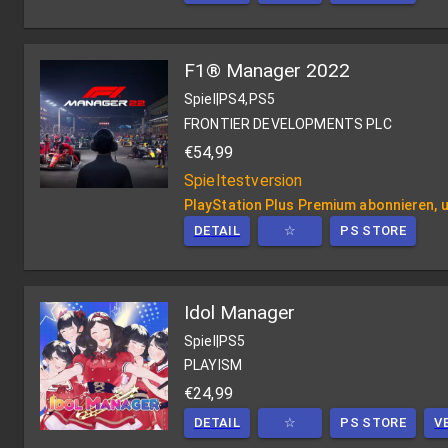
F1® Manager 2022
Spiel
|
PS4,PS5
FRONTIER DEVELOPMENTS PLC
€54,99
Spieltestversion
PlayStation Plus Premium abonnieren, u
DETAIL
☆
PS STORE
Idol Manager
Spiel
|
PS5
PLAYISM
€24,99
DETAIL
☆
PS STORE
V