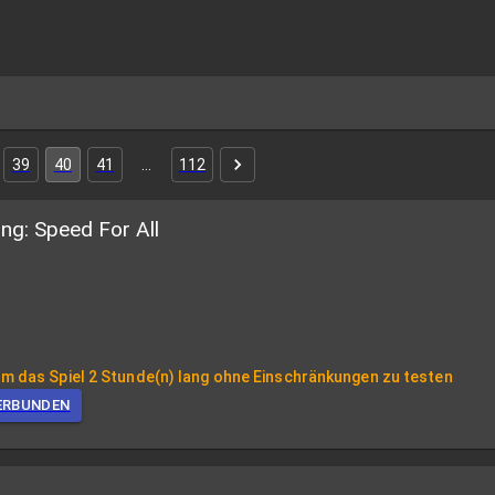
39
40
41
…
112
g: Speed For All
m das Spiel 2 Stunde(n) lang ohne Einschränkungen zu testen
ERBUNDEN