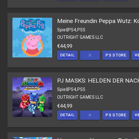
Meine Freundin Peppa Wutz: Ko
Spiel
|
PS4,PS5
OUTRIGHT GAMES LLC
€44,99
DETAIL
☆
PS STORE
V
PJ MASKS: HELDEN DER NAC
Spiel
|
PS4,PS5
OUTRIGHT GAMES LLC
€44,99
DETAIL
☆
PS STORE
V