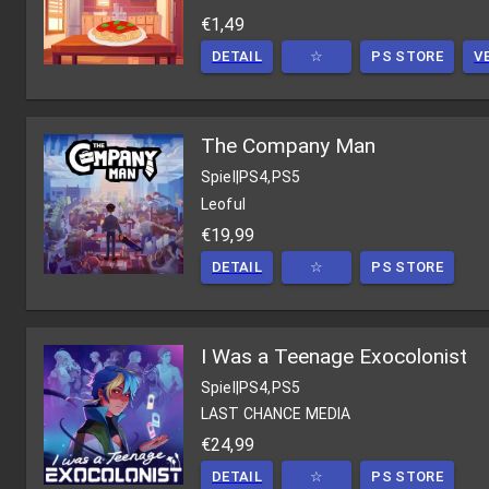
€1,49
DETAIL
☆
PS STORE
V
The Company Man
Spiel
|
PS4,PS5
Leoful
€19,99
DETAIL
☆
PS STORE
I Was a Teenage Exocolonist
Spiel
|
PS4,PS5
LAST CHANCE MEDIA
€24,99
DETAIL
☆
PS STORE