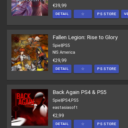
€39,99
DETAIL
☆
PS STORE
V
Fallen Legion: Rise to Glory
Spiel
|
PS5
NIS America
€29,99
DETAIL
☆
PS STORE
Back Again PS4 & PS5
Spiel
|
PS4,PS5
eastasiasoft
€2,99
DETAIL
☆
PS STORE