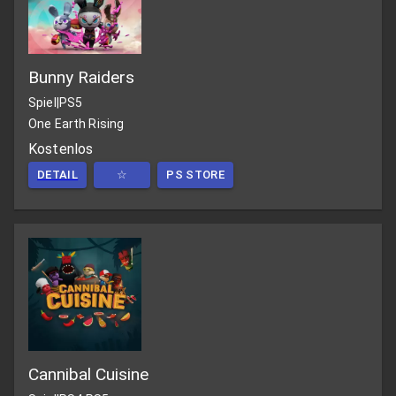
Bunny Raiders
Spiel
|
PS5
One Earth Rising
Kostenlos
DETAIL
☆
PS STORE
Cannibal Cuisine