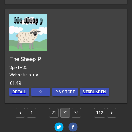
The Sheep P
Spiel
|
PS5
Webnetic s. r. o.
€1,49
DETAIL
☆
PS STORE
VERBUNDEN
1
…
71
72
73
…
112