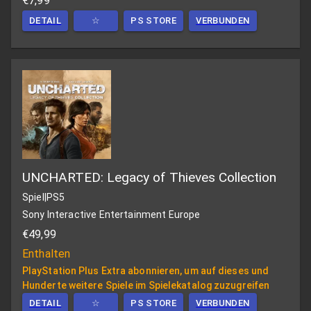
€7,99
DETAIL
☆
PS STORE
VERBUNDEN
UNCHARTED: Legacy of Thieves Collection
Spiel
|
PS5
Sony Interactive Entertainment Europe
€49,99
Enthalten
PlayStation Plus Extra abonnieren, um auf dieses und
Hunderte weitere Spiele im Spielekatalog zuzugreifen
DETAIL
☆
PS STORE
VERBUNDEN