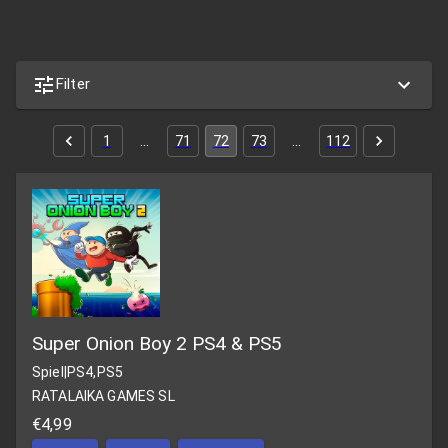
Filter
1
…
71
72
73
…
112
Super Onion Boy 2 PS4 & PS5
Spiel
|
PS4,PS5
RATALAIKA GAMES SL
€4,99