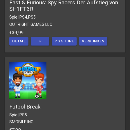
Fast & Furious: Spy Racers Der Aufstieg von
SH1FT3R
Spiel
|
PS4,PS5
OUTRIGHT GAMES LLC
€39,99
DETAIL
☆
PS STORE
VERBUNDEN
Futbol Break
Spiel
|
PS5
SMOBILE INC