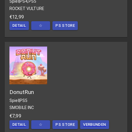
Spiel
|
PS4,PS5
ROCKET VULTURE
€12,99
DETAIL
☆
PS STORE
DonutRun
Spiel
|
PS5
SMOBILE INC
€7,99
DETAIL
☆
PS STORE
VERBUNDEN