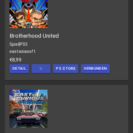
Brotherhood United
Spiel
|
PS5
eastasiasoft
€8,99
DETAIL
☆
PS STORE
VERBUNDEN