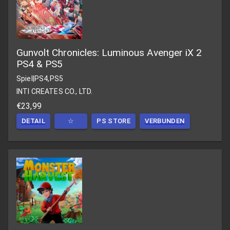
Gunvolt Chronicles: Luminous Avenger iX 2
PS4 & PS5
Spiel
|
PS4,PS5
INTI CREATES CO., LTD.
€23,99
DETAIL
☆
PS STORE
VERBUNDEN