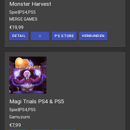
Monster Harvest
Spiel
|
PS4,PS5
MERGE GAMES
€19,99
DETAIL
☆
PS STORE
VERBUNDEN
Magi Trials PS4 & PS5
Spiel
|
PS4,PS5
Gamuzumi
€7,99