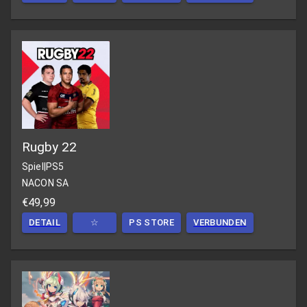
Rugby 22
Spiel
|
PS5
NACON SA
€49,99
DETAIL
☆
PS STORE
VERBUNDEN