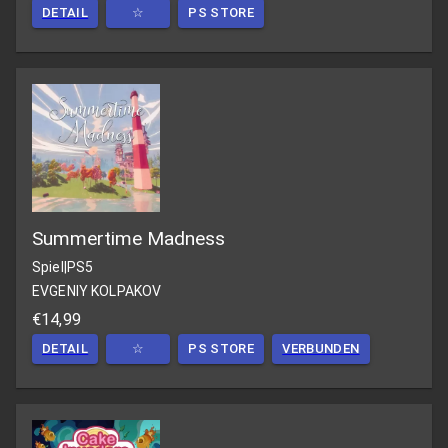
DETAIL
☆
PS STORE
Summertime Madness
Spiel
|
PS5
EVGENIY KOLPAKOV
€14,99
DETAIL
☆
PS STORE
VERBUNDEN