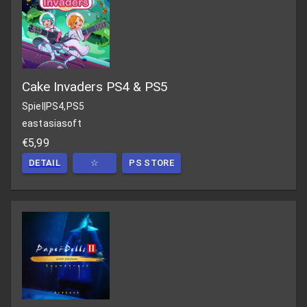
Cake Invaders PS4 & PS5
Spiel
|
PS4,PS5
eastasiasoft
€5,99
DETAIL
☆
PS STORE