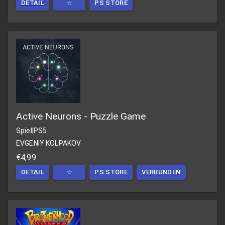
DETAIL
☆
PS STORE
Active Neurons - Puzzle Game
Spiel
|
PS5
EVGENIY KOLPAKOV
€4,99
DETAIL
☆
PS STORE
VERBUNDEN