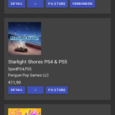
DETAIL
☆
PS STORE
VERBUNDEN
Starlight Shores PS4 & PS5
Spiel
|
PS4,PS5
Penguin Pop Games LLC
€11,99
DETAIL
☆
PS STORE