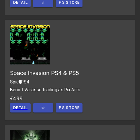
DETAIL
☆
PS STORE
Space Invasion PS4 & PS5
Spiel
|
PS4
Benoit Varasse trading as Pix Arts
€4,99
DETAIL
☆
PS STORE