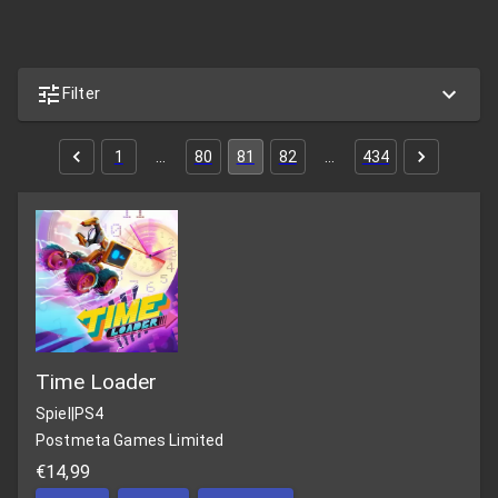
Filter
1
…
80
81
82
…
434
Time Loader
Spiel
|
PS4
Postmeta Games Limited
€14,99