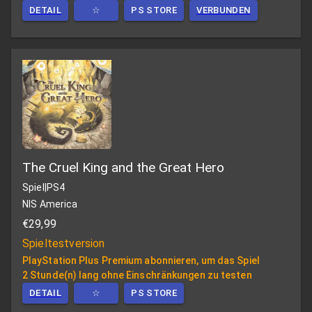
DETAIL
☆
PS STORE
VERBUNDEN
The Cruel King and the Great Hero
Spiel
|
PS4
NIS America
€29,99
Spieltestversion
PlayStation Plus Premium abonnieren, um das Spiel
2 Stunde(n) lang ohne Einschränkungen zu testen
DETAIL
☆
PS STORE