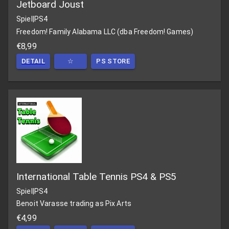
Jetboard Joust
Spiel
|
PS4
Freedom! Family Alabama LLC (dba Freedom! Games)
€8,99
DETAIL
☆
PS STORE
International Table Tennis PS4 & PS5
Spiel
|
PS4
Benoit Varasse trading as Pix Arts
€4,99