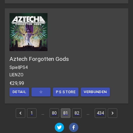
Aztech Forgotten Gods
Spiel
|
PS4
LIENZO
€29,99
DETAIL
☆
PS STORE
VERBUNDEN
1
…
80
81
82
…
434