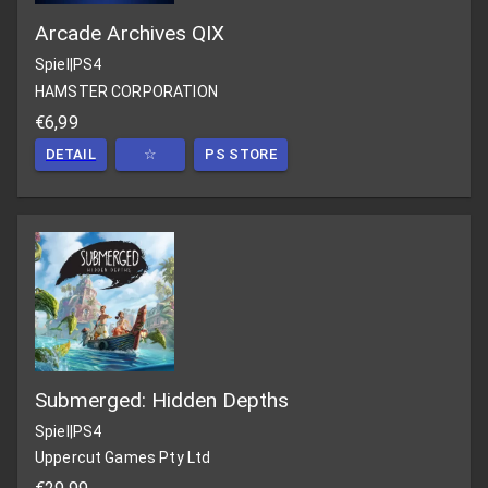
Arcade Archives QIX
Spiel
|
PS4
HAMSTER CORPORATION
€6,99
DETAIL
☆
PS STORE
Submerged: Hidden Depths
Spiel
|
PS4
Uppercut Games Pty Ltd