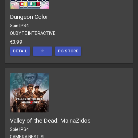
Dungeon Color
Spiel
|
PS4
QUBYTE INTERACTIVE
€3,99
DETAIL
☆
PS STORE
Valley of the Dead: MalnaZidos
Spiel
|
PS4
GAMERA NEST SL