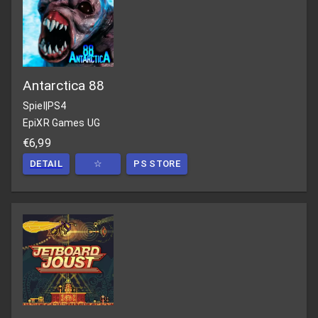
Antarctica 88
Spiel
|
PS4
EpiXR Games UG
€6,99
DETAIL
☆
PS STORE