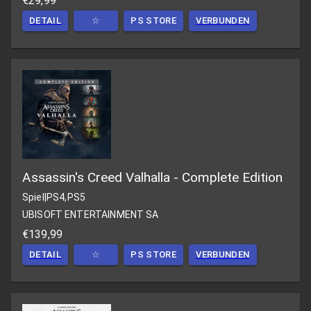
€29,99
DETAIL
☆
PS STORE
VERBUNDEN
Assassin's Creed Valhalla - Complete Edition
Spiel
|
PS4,PS5
UBISOFT ENTERTAINMENT SA
€139,99
DETAIL
☆
PS STORE
VERBUNDEN