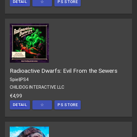
DETAIL
☆
PS STORE
Radioactive Dwarfs: Evil From the Sewers
Spiel
|
PS4
CHILIDOG INTERACTIVE LLC
€4,99
DETAIL
☆
PS STORE