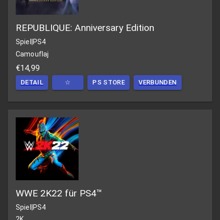
REPUBLIQUE: Anniversary Edition
Spiel
|
PS4
Camouflaj
€14,99
DETAIL
☆
PS STORE
VERBUNDEN
WWE 2K22 für PS4™
Spiel
|
PS4
2K