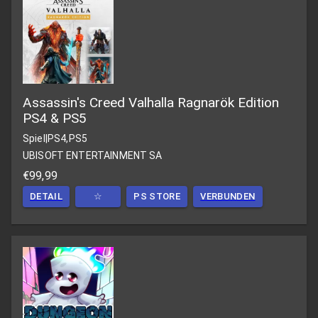
Assassin's Creed Valhalla Ragnarök Edition
PS4 & PS5
Spiel
|
PS4,PS5
UBISOFT ENTERTAINMENT SA
€99,99
DETAIL
☆
PS STORE
VERBUNDEN