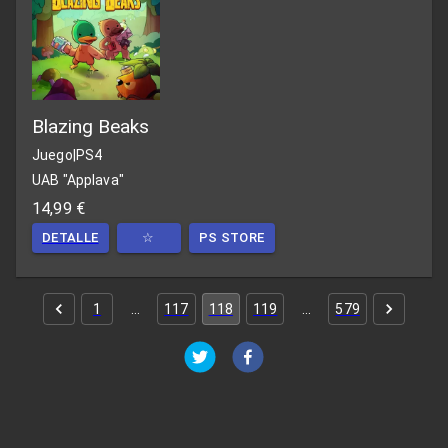
Blazing Beaks
Juego
|
PS4
UAB "Applava"
14,99 €
DETALLE
☆
PS STORE
1
…
117
118
119
…
579