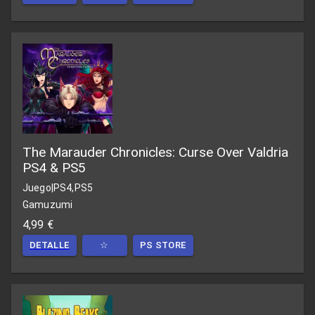
The Marauder Chronicles: Curse Over Valdria
PS4 & PS5
Juego
|
PS4,PS5
Gamuzumi
4,99 €
DETALLE
☆
PS STORE