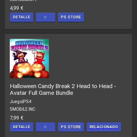
4,99 €
DETALLE
☆
PS STORE
Halloween Candy Break 2 Head to Head -
Avatar Full Game Bundle
Juego
|
PS4
SMOBILE INC
7,99 €
DETALLE
☆
PS STORE
RELACIONADO