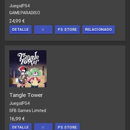
Juego
|
PS4
GAMEPARADISO
24,99 €
DETALLE
☆
PS STORE
RELACIONADO
Tangle Tower
Juego
|
PS4
SFB Games Limited
16,99 €
DETALLE
☆
PS STORE