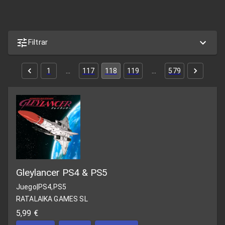
Filtrar
1
…
117
118
119
…
579
Gleylancer PS4 & PS5
Juego
|
PS4,PS5
RATALAIKA GAMES SL
5,99 €