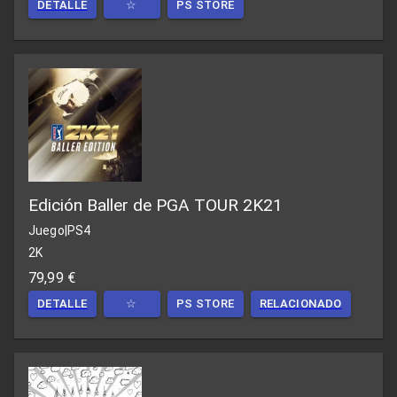
DETALLE
☆
PS STORE
Edición Baller de PGA TOUR 2K21
Juego
|
PS4
2K
79,99 €
DETALLE
☆
PS STORE
RELACIONADO