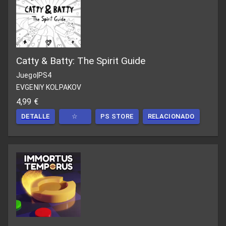
Catty & Batty: The Spirit Guide
Juego
|
PS4
EVGENIY KOLPAKOV
4,99 €
DETALLE
☆
PS STORE
RELACIONADO