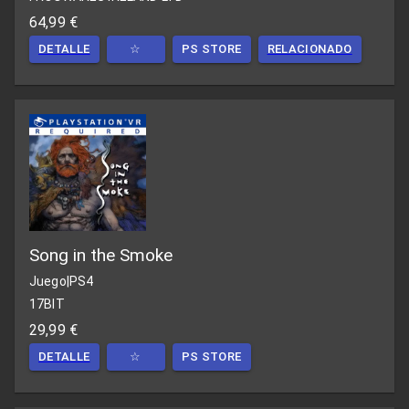
64,99 €
DETALLE
☆
PS STORE
RELACIONADO
Song in the Smoke
Juego
|
PS4
17BIT
29,99 €
DETALLE
☆
PS STORE