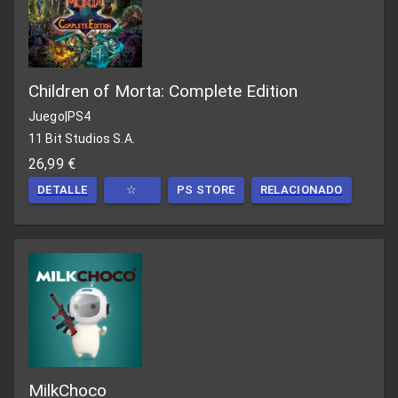
Children of Morta: Complete Edition
Juego
|
PS4
11 Bit Studios S.A.
26,99 €
DETALLE
☆
PS STORE
RELACIONADO
MilkChoco