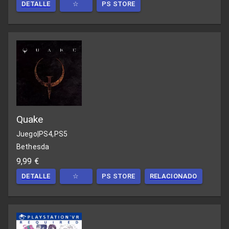
DETALLE
☆
PS STORE
Quake
Juego
|
PS4,PS5
Bethesda
9,99 €
DETALLE
☆
PS STORE
RELACIONADO