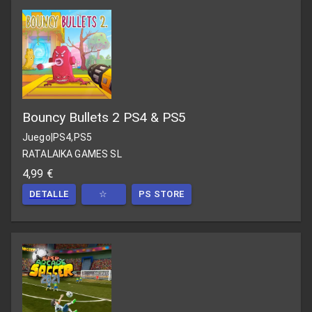
Bouncy Bullets 2 PS4 & PS5
Juego
|
PS4,PS5
RATALAIKA GAMES SL
4,99 €
DETALLE
☆
PS STORE