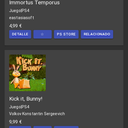
Immortus Temporus
Juego
|
PS4
eastasiasoft
4,99 €
DETALLE
☆
PS STORE
RELACIONADO
Kick it, Bunny!
Juego
|
PS4
Volkov Konstantin Sergeevich
9,99 €