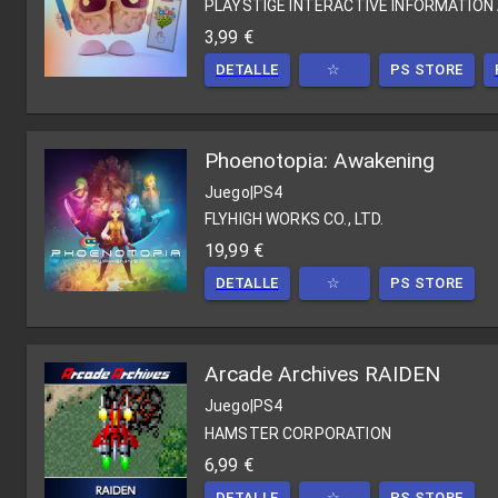
PLAYSTIGE INTERACTIVE INFORMATION 
3,99 €
DETALLE
☆
PS STORE
Phoenotopia: Awakening
Juego
|
PS4
FLYHIGH WORKS CO., LTD.
19,99 €
DETALLE
☆
PS STORE
Arcade Archives RAIDEN
Juego
|
PS4
HAMSTER CORPORATION
6,99 €
DETALLE
☆
PS STORE