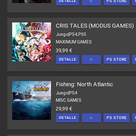
DETALLE
☆
PS STORE
CRIS TALES (MODUS GAMES)
Juego
|
PS4,PS5
MAXIMUM GAMES
39,99 €
DETALLE
☆
PS STORE
Fishing: North Atlantic
Juego
|
PS4
MISC GAMES
29,99 €
DETALLE
☆
PS STORE