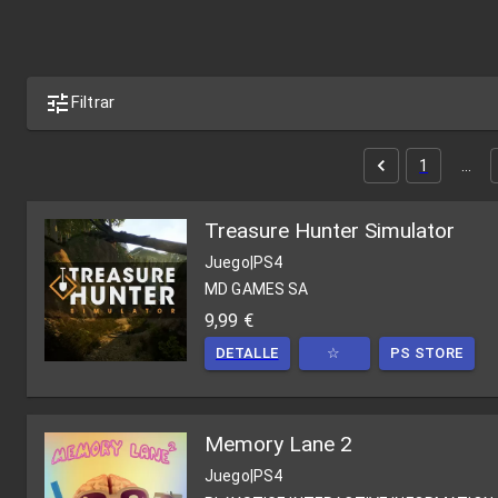
Filtrar
1
…
Treasure Hunter Simulator
Juego
|
PS4
MD GAMES SA
9,99 €
DETALLE
☆
PS STORE
Memory Lane 2
Juego
|
PS4