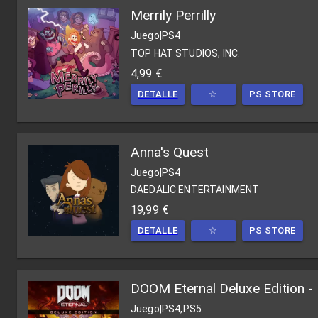
Merrily Perrilly
Juego
|
PS4
TOP HAT STUDIOS, INC.
4,99 €
DETALLE
☆
PS STORE
Anna's Quest
Juego
|
PS4
DAEDALIC ENTERTAINMENT
19,99 €
DETALLE
☆
PS STORE
DOOM Eternal Deluxe Edition -
Juego
|
PS4,PS5