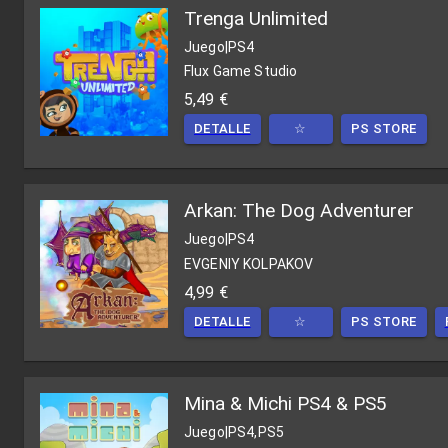
Trenga Unlimited
Juego
|
PS4
Flux Game Studio
5,49 €
DETALLE
☆
PS STORE
Arkan: The Dog Adventurer
Juego
|
PS4
EVGENIY KOLPAKOV
4,99 €
DETALLE
☆
PS STORE
Mina & Michi PS4 & PS5
Juego
|
PS4,PS5