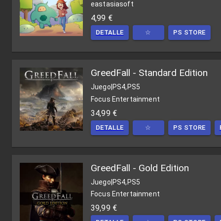
eastasiasoft
4,99 €
DETALLE
☆
PS STORE
GreedFall - Standard Edition
Juego
|
PS4,PS5
Focus Entertainment
34,99 €
DETALLE
☆
PS STORE
GreedFall - Gold Edition
Juego
|
PS4,PS5
Focus Entertainment
39,99 €