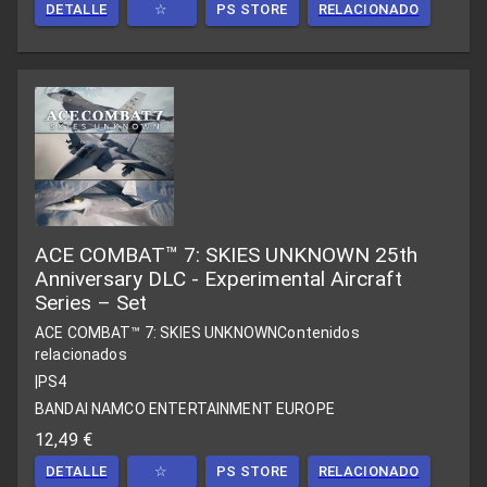
DETALLE
☆
PS STORE
RELACIONADO
ACE COMBAT™ 7: SKIES UNKNOWN 25th
Anniversary DLC - Experimental Aircraft
Series – Set
ACE COMBAT™ 7: SKIES UNKNOWN
Contenidos
relacionados
|
PS4
BANDAI NAMCO ENTERTAINMENT EUROPE
12,49 €
DETALLE
☆
PS STORE
RELACIONADO