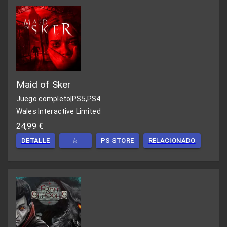
Maid of Sker
Juego completo
|
PS5,PS4
Wales Interactive Limited
24,99 €
DETALLE
☆
PS STORE
RELACIONADO