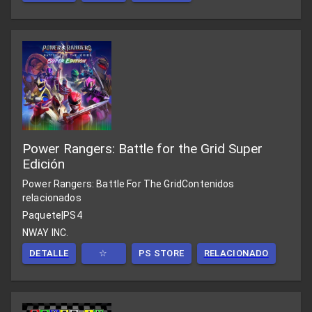
Power Rangers: Battle for the Grid Super
Edición
Power Rangers: Battle For The Grid
Contenidos
relacionados
Paquete
|
PS4
NWAY INC.
DETALLE
☆
PS STORE
RELACIONADO