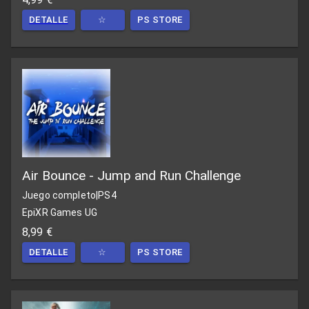
DETALLE
☆
PS STORE
Air Bounce - Jump and Run Challenge
Juego completo
|
PS4
EpiXR Games UG
8,99 €
DETALLE
☆
PS STORE