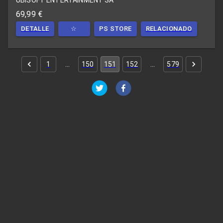
UBISOFT ENTERTAINMENT SA
69,99 €
DETALLE
☆
PS STORE
RELACIONADO
1
…
150
151
152
…
579