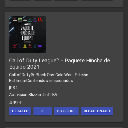
Call of Duty League™ - Paquete Hincha de
Equipo 2021
Call of Duty®: Black Ops Cold War - Edición
Estándar
Contenidos relacionados
|
PS4
Activision Blizzard Int'l BV
4,99 €
DETALLE
☆
PS STORE
RELACIONADO