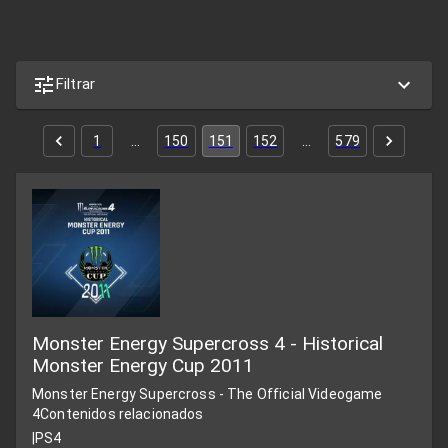
Filtrar
1
…
150
151
152
…
579
Monster Energy Supercross 4 - Historical
Monster Energy Cup 2011
Monster Energy Supercross - The Official Videogame
4
Contenidos relacionados
|
PS4