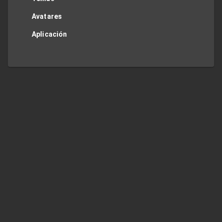
Avatares
Aplicación
Twitter
Privacy Policy
Contact Me
TOP
Regions
JP
US
UK
DE
FR
ES
IT
Copyright ©
UOPSS
2026
.