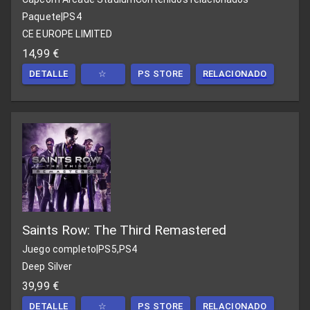
Paquete
|
PS4
CE EUROPE LIMITED
14,99 €
DETALLE
☆
PS STORE
RELACIONADO
Saints Row: The Third Remastered
Juego completo
|
PS5,PS4
Deep Silver
39,99 €
DETALLE
☆
PS STORE
RELACIONADO