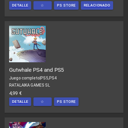
DETALLE
☆
PS STORE
RELACIONADO
Gutwhale PS4 and PS5
Juego completo
|
PS5,PS4
RATALAIKA GAMES SL
4,99 €
DETALLE
☆
PS STORE