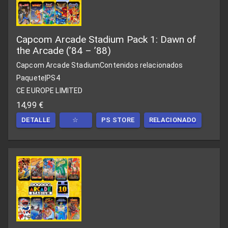
Capcom Arcade Stadium Pack 1: Dawn of
the Arcade (’84 – ’88)
Capcom Arcade Stadium
Contenidos relacionados
Paquete
|
PS4
CE EUROPE LIMITED
14,99 €
DETALLE
☆
PS STORE
RELACIONADO