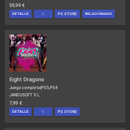
59,99 €
DETALLE
☆
PS STORE
RELACIONADO
Eight Dragons
Juego completo
|
PS5,PS4
JANDUSOFT S.L.
7,99 €
DETALLE
☆
PS STORE