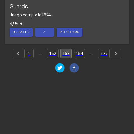
Guards
Juego completo
|
PS4
4,99 €
DETALLE
☆
PS STORE
1
…
152
153
154
…
579