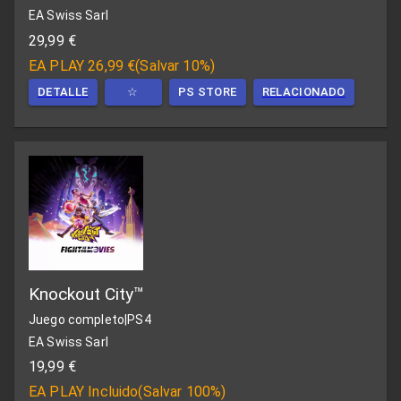
EA Swiss Sarl
29,99 €
EA PLAY
26,99 €
(
Salvar 10%
)
DETALLE
☆
PS STORE
RELACIONADO
Knockout City™
Juego completo
|
PS4
EA Swiss Sarl
19,99 €
EA PLAY
Incluido
(
Salvar 100%
)