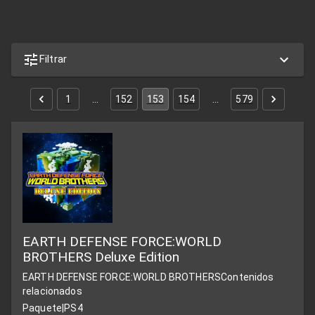
Filtrar
1
…
152
153
154
…
579
EARTH DEFENSE FORCE:WORLD
BROTHERS Deluxe Edition
EARTH DEFENSE FORCE:WORLD BROTHERS
Contenidos
relacionados
Paquete
|
PS4