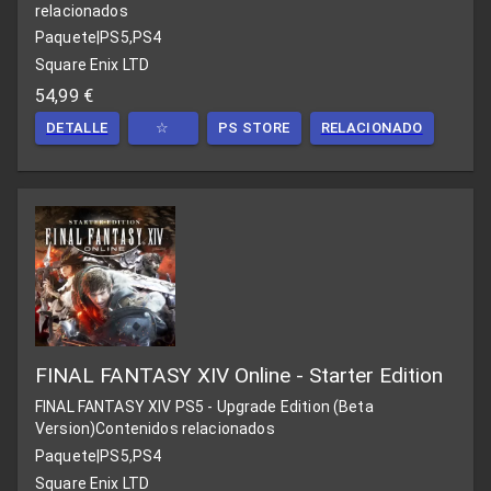
relacionados
Paquete
|
PS5,PS4
Square Enix LTD
54,99 €
DETALLE
☆
PS STORE
RELACIONADO
FINAL FANTASY XIV Online - Starter Edition
FINAL FANTASY XIV PS5 - Upgrade Edition (Beta
Version)
Contenidos relacionados
Paquete
|
PS5,PS4
Square Enix LTD