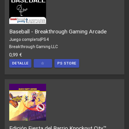
Baseball - Breakthrough Gaming Arcade
Juego completo
|
PS4
Breakthrough Gaming LLC
0,99 €
DETALLE
☆
PS STORE
Edición Fiesta del Barrio Knockout City™