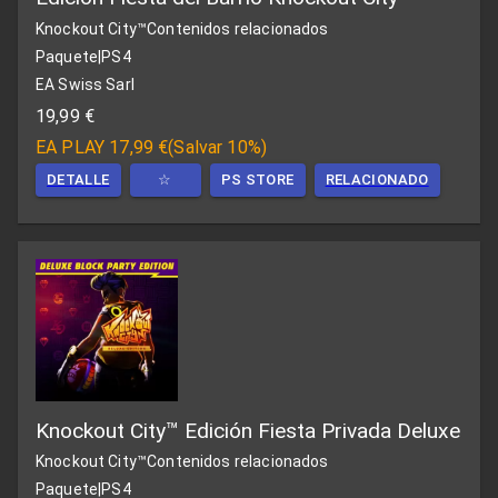
Knockout City™
Contenidos relacionados
Paquete
|
PS4
EA Swiss Sarl
19,99 €
EA PLAY
17,99 €
(
Salvar 10%
)
DETALLE
☆
PS STORE
RELACIONADO
Knockout City™ Edición Fiesta Privada Deluxe
Knockout City™
Contenidos relacionados
Paquete
|
PS4