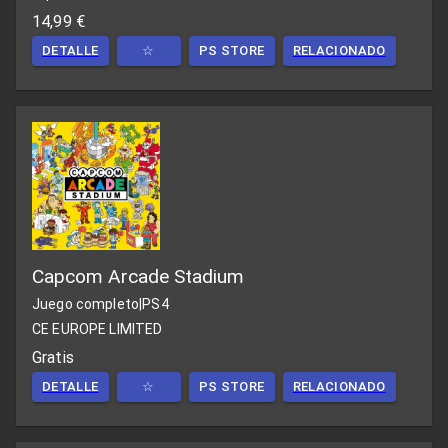
14,99 €
DETALLE
☆
PS STORE
RELACIONADO
Capcom Arcade Stadium
Juego completo
|
PS4
CE EUROPE LIMITED
Gratis
DETALLE
☆
PS STORE
RELACIONADO