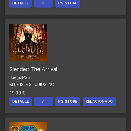
DETALLE
☆
PS STORE
Slender: The Arrival
Juego
|
PS5
BLUE ISLE STUDIOS INC.
19,99 €
DETALLE
☆
PS STORE
RELACIONADO