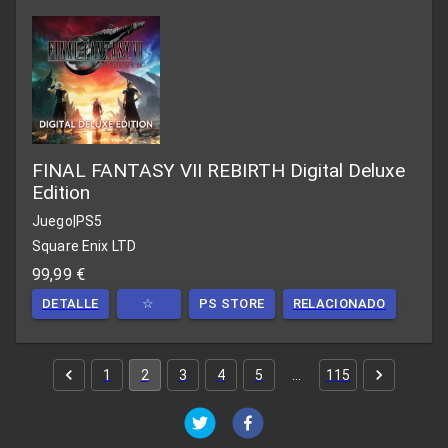
FINAL FANTASY VII REBIRTH Digital Deluxe
Edition
Juego
|
PS5
Square Enix LTD
99,99 €
DETALLE
☆
PS STORE
RELACIONADO
1
2
3
4
5
…
115