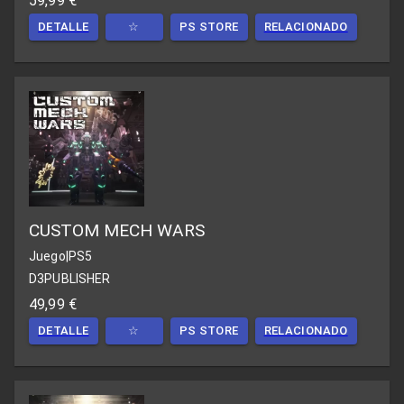
59,99 €
DETALLE
☆
PS STORE
RELACIONADO
CUSTOM MECH WARS
Juego
|
PS5
D3PUBLISHER
49,99 €
DETALLE
☆
PS STORE
RELACIONADO