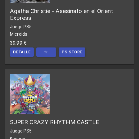
Agatha Christie - Asesinato en el Orient
Express
Juego
|
PS5
Microids
39,99 €
DETALLE
☆
PS STORE
SUPER CRAZY RHYTHM CASTLE
Juego
|
PS5
Konami