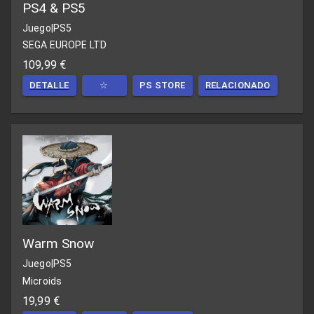
PS4 & PS5
Juego
|
PS5
SEGA EUROPE LTD
109,99 €
DETALLE
☆
PS STORE
RELACIONADO
Warm Snow
Juego
|
PS5
Microids
19,99 €