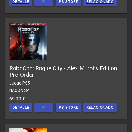
DETALLE
☆
PS STORE
RELACIONADO
RoboCop: Rogue City - Alex Murphy Edition
Pre-Order
Juego
|
PS5
NACON SA
69,99 €
DETALLE
☆
PS STORE
RELACIONADO