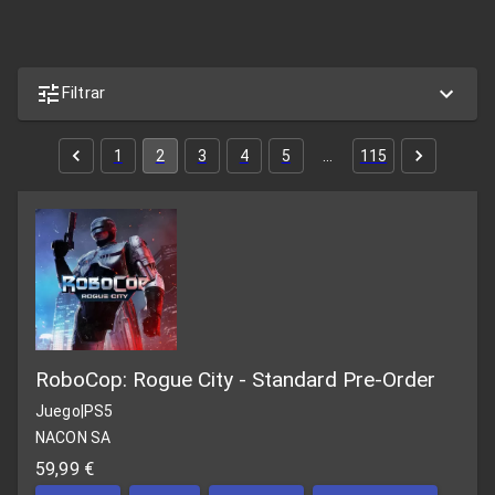
Filtrar
1
2
3
4
5
…
115
RoboCop: Rogue City - Standard Pre-Order
Juego
|
PS5
NACON SA
59,99 €