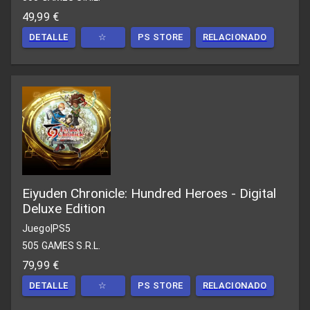
49,99 €
DETALLE
☆
PS STORE
RELACIONADO
Eiyuden Chronicle: Hundred Heroes - Digital
Deluxe Edition
Juego
|
PS5
505 GAMES S.R.L.
79,99 €
DETALLE
☆
PS STORE
RELACIONADO