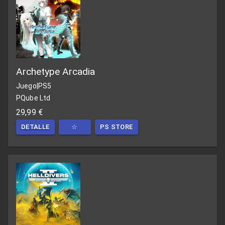
Archetype Arcadia
Juego
|
PS5
PQube Ltd
29,99 €
DETALLE
☆
PS STORE