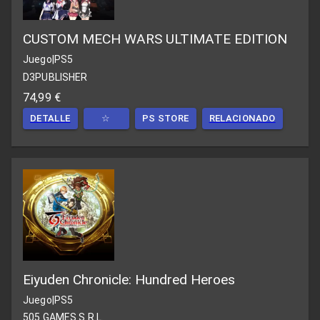
CUSTOM MECH WARS ULTIMATE EDITION
Juego
|
PS5
D3PUBLISHER
74,99 €
DETALLE
☆
PS STORE
RELACIONADO
Eiyuden Chronicle: Hundred Heroes
Juego
|
PS5
505 GAMES S.R.L.