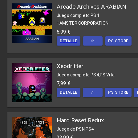
Arcade Archives ARABIAN
Juego completo
|
PS4
HAMSTER CORPORATION
6,99 €
DETALLE
☆
PS STORE
Xeodrifter
Juego completo
|
PS4,PS Vita
7,99 €
DETALLE
☆
PS STORE
Hard Reset Redux
Juego de PSN
|
PS4
23,99 €