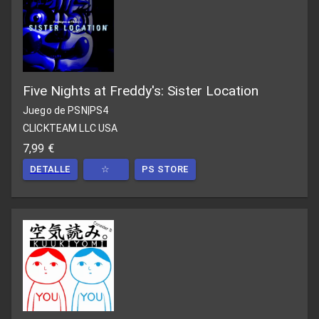
Five Nights at Freddy's: Sister Location
Juego de PSN
|
PS4
CLICKTEAM LLC USA
7,99 €
DETALLE
☆
PS STORE