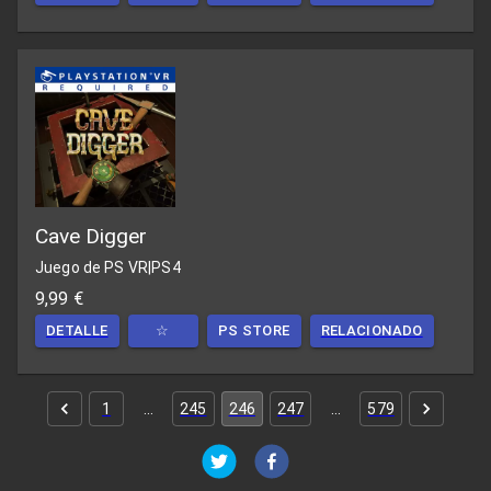
Cave Digger
Juego de PS VR
|
PS4
9,99 €
DETALLE
☆
PS STORE
RELACIONADO
1
…
245
246
247
…
579