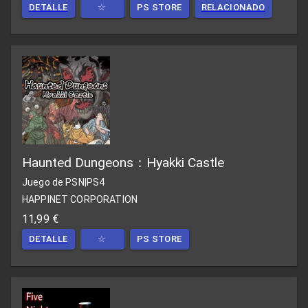
DETALLE
☆
PS STORE
RELACIONADO
Haunted Dungeons：Hyakki Castle
Juego de PSN
|
PS4
HAPPINET CORPORATION
11,99 €
DETALLE
☆
PS STORE