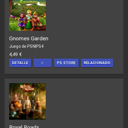
Gnomes Garden
Juego de PSN
|
PS4
4,49 €
DETALLE
☆
PS STORE
RELACIONADO
Royal Roads