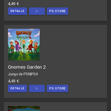
4,49 €
DETALLE
☆
PS STORE
Gnomes Garden 2
Juego de PSN
|
PS4
4,49 €
DETALLE
☆
PS STORE