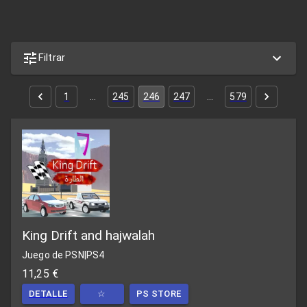
Filtrar
1
…
245
246
247
…
579
King Drift and hajwalah
Juego de PSN
|
PS4
11,25 €
DETALLE
☆
PS STORE