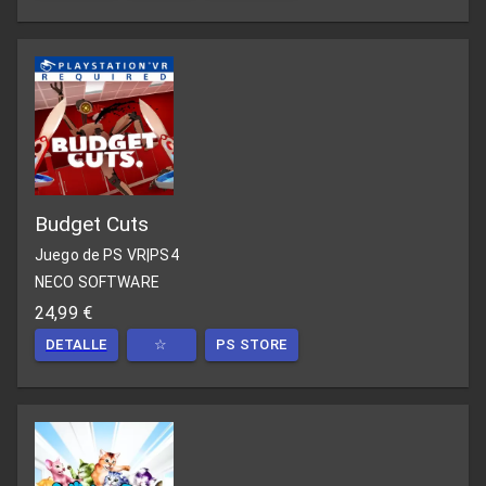
Budget Cuts
Juego de PS VR
|
PS4
NECO SOFTWARE
24,99 €
DETALLE
☆
PS STORE