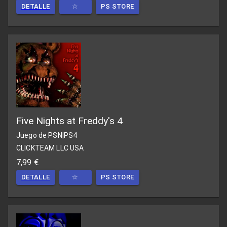
DETALLE
☆
PS STORE
Five Nights at Freddy's 4
Juego de PSN
|
PS4
CLICKTEAM LLC USA
7,99 €
DETALLE
☆
PS STORE