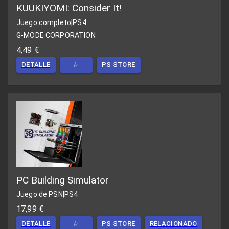
KUUKIYOMI: Consider It!
Juego completo
|
PS4
G-MODE CORPORATION
4,49 €
DETALLE
☆
PS STORE
PC Building Simulator
Juego de PSN
|
PS4
17,99 €
DETALLE
☆
PS STORE
RELACIONADO