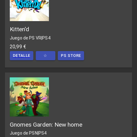
Kitten'd
Juego de PS VR
|
PS4
20,99 €
DETALLE
☆
PS STORE
Gnomes Garden: New home
Juego de PSN
|
PS4