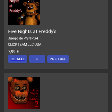
Five Nights at Freddy's
Juego de PSN
|
PS4
CLICKTEAM LLC USA
7,99 €
DETALLE
☆
PS STORE