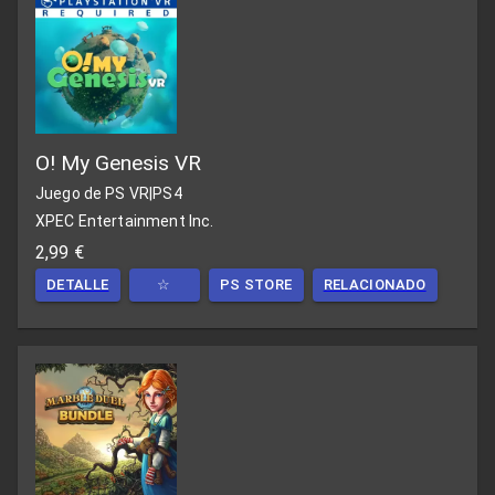
O! My Genesis VR
Juego de PS VR
|
PS4
XPEC Entertainment Inc.
2,99 €
DETALLE
☆
PS STORE
RELACIONADO