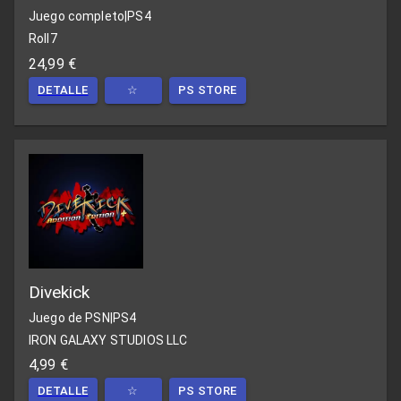
Juego completo
|
PS4
Roll7
24,99 €
DETALLE
☆
PS STORE
Divekick
Juego de PSN
|
PS4
IRON GALAXY STUDIOS LLC
4,99 €
DETALLE
☆
PS STORE