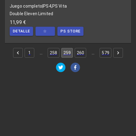
Juego completo
|
PS4,PS Vita
Double Eleven Limited
11,99 €
DETALLE
☆
PS STORE
1
…
258
259
260
…
579