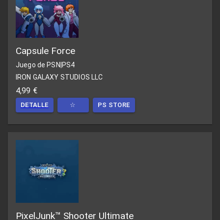
Capsule Force
Juego de PSN
|
PS4
IRON GALAXY STUDIOS LLC
4,99 €
DETALLE
☆
PS STORE
PixelJunk™ Shooter Ultimate