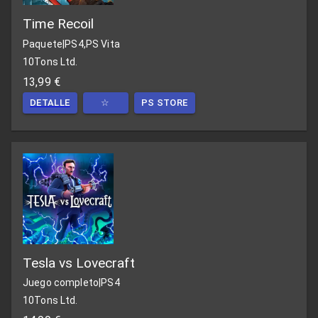
Time Recoil
Paquete
|
PS4,PS Vita
10Tons Ltd.
13,99 €
DETALLE
☆
PS STORE
Tesla vs Lovecraft
Juego completo
|
PS4
10Tons Ltd.