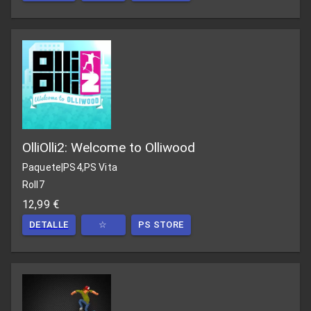
OlliOlli2: Welcome to Olliwood
Paquete
|
PS4,PS Vita
Roll7
12,99 €
DETALLE
☆
PS STORE