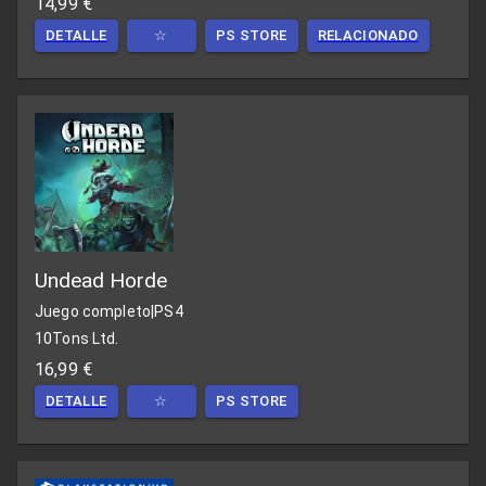
14,99 €
DETALLE
☆
PS STORE
RELACIONADO
Undead Horde
Juego completo
|
PS4
10Tons Ltd.
16,99 €
DETALLE
☆
PS STORE