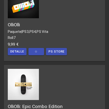
OlliOlli
Paquete
|
PS3,PS4,PS Vita
Roll7
9,99 €
DETALLE
☆
PS STORE
OlliOlli: Epic Combo Edition