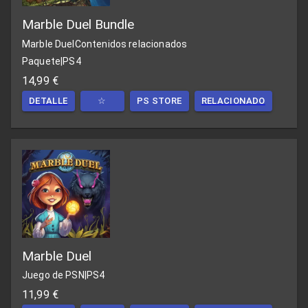
Marble Duel Bundle
Marble Duel
Contenidos relacionados
Paquete
|
PS4
14,99 €
DETALLE
☆
PS STORE
RELACIONADO
Marble Duel
Juego de PSN
|
PS4
11,99 €