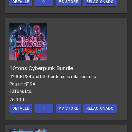
DETALLE
☆
PS STORE
RELACIONADO
10tons Cyberpunk Bundle
JYDGE PS4 and PS5
Contenidos relacionados
Paquete
|
PS4
10Tons Ltd.
26,99 €
DETALLE
☆
PS STORE
RELACIONADO