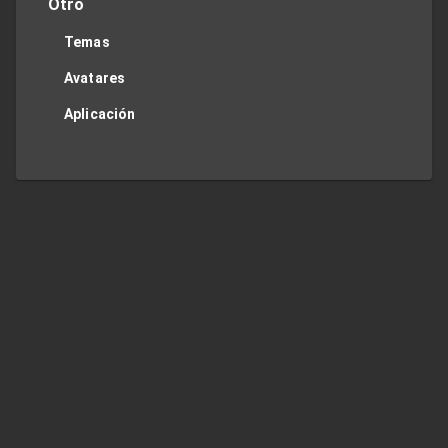
Otro
Temas
Avatares
Aplicación
Twitter
Privacy Policy
Contact Me
TOP
Regions
JP
US
UK
DE
FR
ES
IT