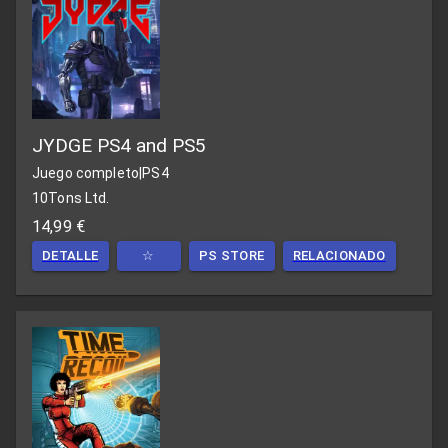
JYDGE PS4 and PS5
Juego completo
|
PS4
10Tons Ltd.
14,99 €
DETALLE
☆
PS STORE
RELACIONADO