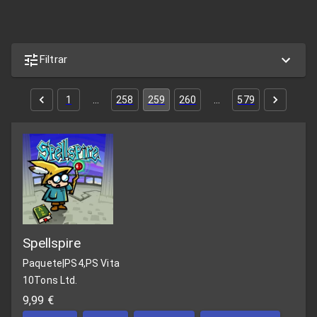
Filtrar
1
…
258
259
260
…
579
Spellspire
Paquete
|
PS4,PS Vita
10Tons Ltd.
9,99 €