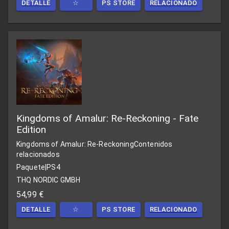
DETALLE
☆
PS STORE
RELACIONADO
Kingdoms of Amalur: Re-Reckoning - Fate
Edition
Kingdoms of Amalur: Re-Reckoning
Contenidos
relacionados
Paquete
|
PS4
THQ NORDIC GMBH
54,99 €
DETALLE
☆
PS STORE
RELACIONADO