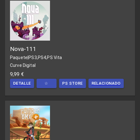
Nova-111
Paquete
|
PS3,PS4,PS Vita
Curve Digital
9,99 €
DETALLE
☆
PS STORE
RELACIONADO