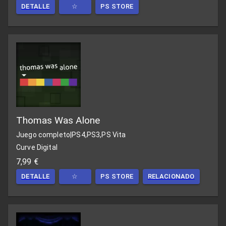
DETALLE
☆
PS STORE
Thomas Was Alone
Juego completo
|
PS4,PS3,PS Vita
Curve Digital
7,99 €
DETALLE
☆
PS STORE
RELACIONADO