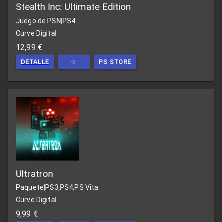
Stealth Inc: Ultimate Edition
Juego de PSN
|
PS4
Curve Digital
12,99 €
DETALLE
☆
PS STORE
Ultratron
Paquete
|
PS3,PS4,PS Vita
Curve Digital
9,99 €