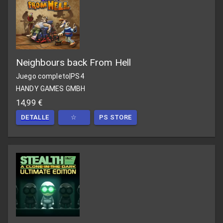
Neighbours back From Hell
Juego completo
|
PS4
HANDY GAMES GMBH
14,99 €
DETALLE
☆
PS STORE