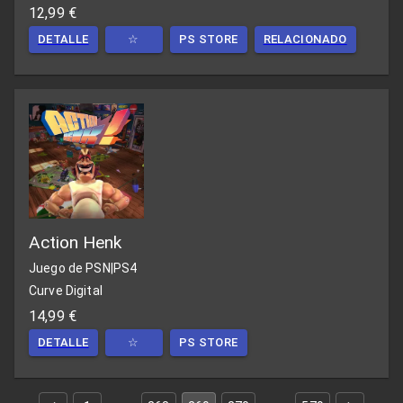
12,99 €
DETALLE
☆
PS STORE
RELACIONADO
Action Henk
Juego de PSN
|
PS4
Curve Digital
14,99 €
DETALLE
☆
PS STORE