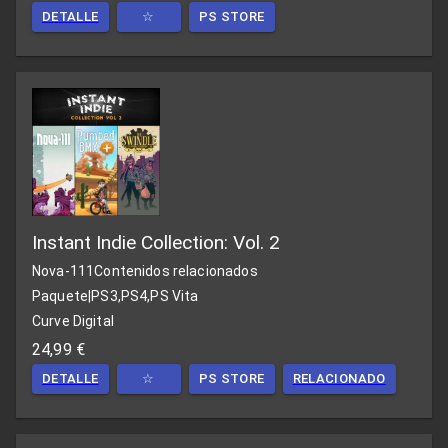
DETALLE
☆
PS STORE
Instant Indie Collection: Vol. 2
Nova-111
Contenidos relacionados
Paquete
|
PS3,PS4,PS Vita
Curve Digital
24,99 €
DETALLE
☆
PS STORE
RELACIONADO