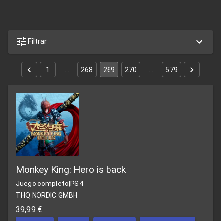
Filtrar
1
…
268
269
270
…
579
Monkey King: Hero is back
Juego completo
|
PS4
THQ NORDIC GMBH
39,99 €