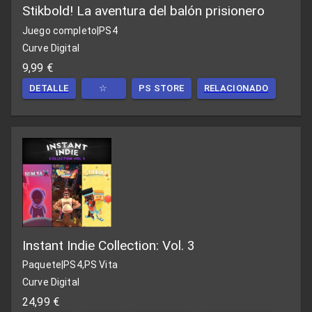
Stikbold! La aventura del balón prisionero
Juego completo
|
PS4
Curve Digital
9,99 €
DETALLE
☆
PS STORE
RELACIONADO
Instant Indie Collection: Vol. 3
Paquete
|
PS4,PS Vita
Curve Digital
24,99 €