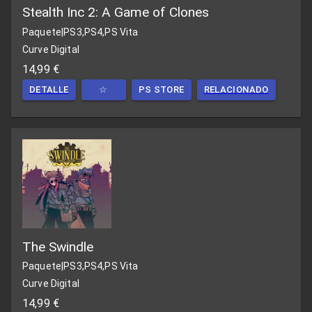
Stealth Inc 2: A Game of Clones
Paquete
|
PS3,PS4,PS Vita
Curve Digital
14,99 €
DETALLE
☆
PS STORE
RELACIONADO
The Swindle
Paquete
|
PS3,PS4,PS Vita
Curve Digital
14,99 €