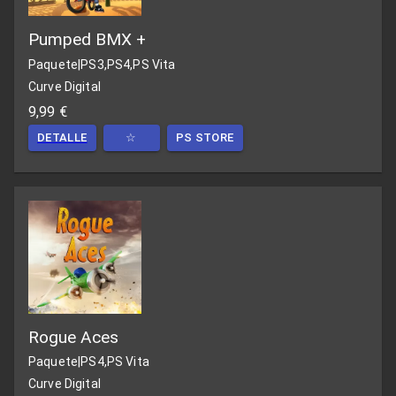
Pumped BMX +
Paquete
|
PS3,PS4,PS Vita
Curve Digital
9,99 €
DETALLE
☆
PS STORE
Rogue Aces
Paquete
|
PS4,PS Vita
Curve Digital