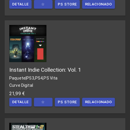
DETALLE
☆
PS STORE
RELACIONADO
Instant Indie Collection: Vol. 1
Paquete
|
PS3,PS4,PS Vita
Curve Digital
21,99 €
DETALLE
☆
PS STORE
RELACIONADO