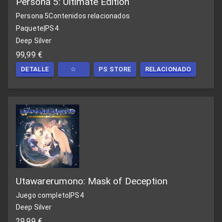
Persona 5: Ultimate Edition
Persona 5
Contenidos relacionados
Paquete
|
PS4
Deep Silver
99,99 €
DETALLE
☆
PS STORE
RELACIONADO
Utawarerumono: Mask of Deception
Juego completo
|
PS4
Deep Silver
29,99 €