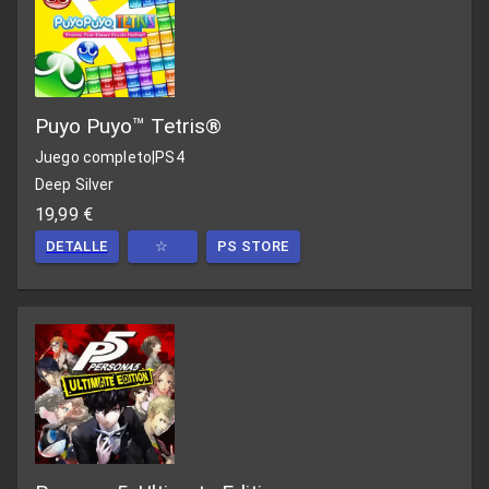
Puyo Puyo™ Tetris®
Juego completo
|
PS4
Deep Silver
19,99 €
DETALLE
☆
PS STORE