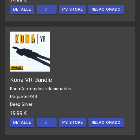
14,99 €
DETALLE
☆
PS STORE
RELACIONADO
Kona VR Bundle
Kona
Contenidos relacionados
Paquete
|
PS4
Deep Silver
19,99 €
DETALLE
☆
PS STORE
RELACIONADO