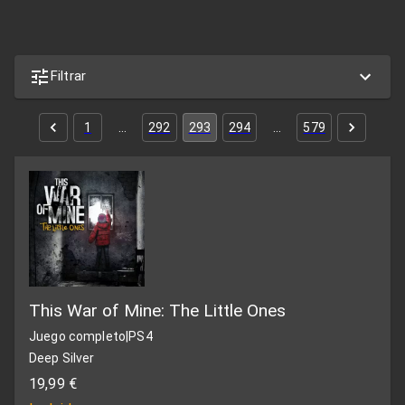
Filtrar
1
…
292
293
294
…
579
This War of Mine: The Little Ones
Juego completo
|
PS4
Deep Silver
19,99 €