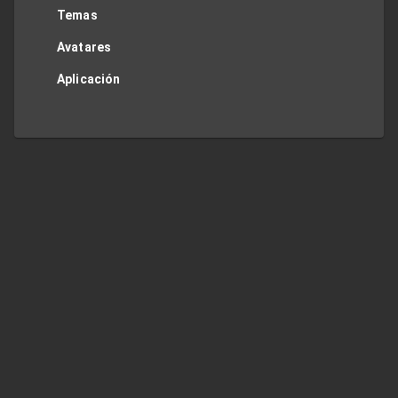
Temas
Avatares
Aplicación
Twitter
Privacy Policy
Contact Me
TOP
Regions
JP
US
UK
DE
FR
ES
IT