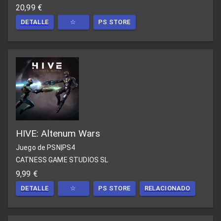
20,99 €
DETALLE
☆
PS STORE
HIVE: Altenum Wars
Juego de PSN
|
PS4
CATNESS GAME STUDIOS SL
9,99 €
DETALLE
☆
PS STORE
RELACIONADO