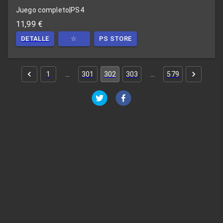
Juego completo
|
PS4
11,99 €
DETALLE
☆
PS STORE
1
…
301
302
303
…
579