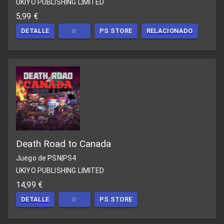
UKIYO PUBLISHING LIMITED
5,99 €
DETALLE
☆
PS STORE
RELACIONADO
Death Road to Canada
Juego de PSN
|
PS4
UKIYO PUBLISHING LIMITED
14,99 €
DETALLE
☆
PS STORE