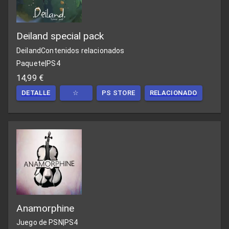
Deiland special pack
Deiland
Contenidos relacionados
Paquete
|
PS4
14,99 €
DETALLE
☆
PS STORE
RELACIONADO
Anamorphine
Juego de PSN
|
PS4