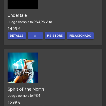
Undertale
Juego completo
|
PS4,PS Vita
14,99 €
DETALLE
☆
PS STORE
RELACIONADO
Spirit of the North
Juego completo
|
PS4
16,99 €