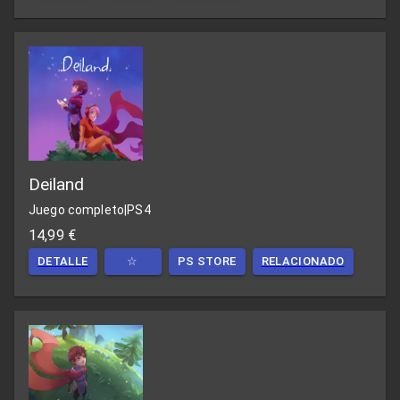
Deiland
Juego completo
|
PS4
14,99 €
DETALLE
☆
PS STORE
RELACIONADO