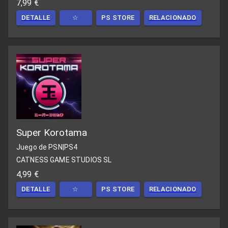
7,99 €
DETALLE
☆
PS STORE
RELACIONADO
Super Korotama
Juego de PSN
|
PS4
CATNESS GAME STUDIOS SL
4,99 €
DETALLE
☆
PS STORE
RELACIONADO