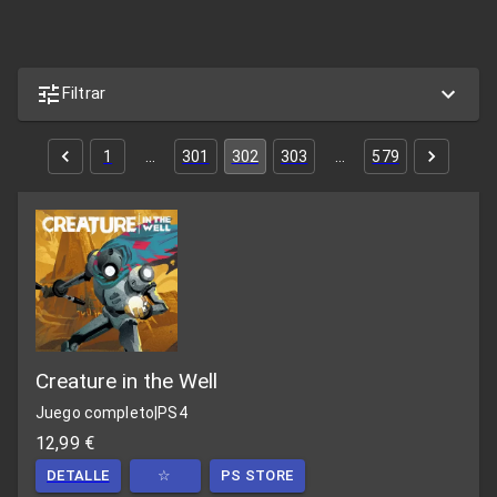
Filtrar
1
…
301
302
303
…
579
Creature in the Well
Juego completo
|
PS4
12,99 €
DETALLE
☆
PS STORE