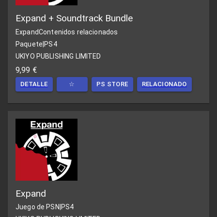
Expand + Soundtrack Bundle
Expand
Contenidos relacionados
Paquete
|
PS4
UKIYO PUBLISHING LIMITED
9,99 €
DETALLE
☆
PS STORE
RELACIONADO
Expand
Juego de PSN
|
PS4