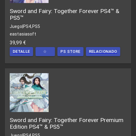
Sword and Fairy: Together Forever PS4™ &
PS5™
Juego
|
PS4,PS5
eastasiasoft
39,99 €
DETALLE
☆
PS STORE
RELACIONADO
Sword and Fairy: Together Forever Premium
Edition PS4™ & PS5™
Juego
|
PS4,PS5