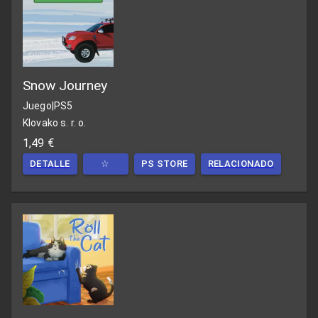
Snow Journey
Juego
|
PS5
Klovako s. r. o.
1,49 €
DETALLE
☆
PS STORE
RELACIONADO