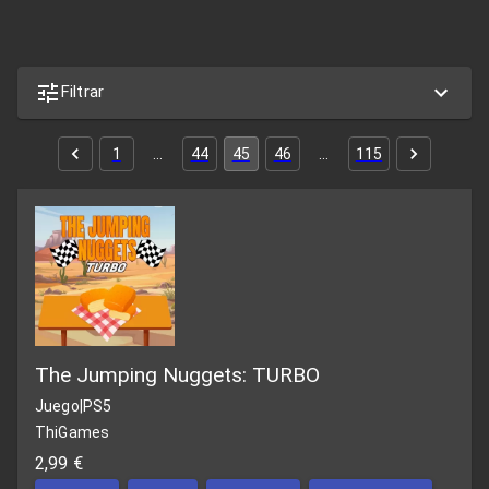
Filtrar
1
…
44
45
46
…
115
The Jumping Nuggets: TURBO
Juego
|
PS5
ThiGames
2,99 €