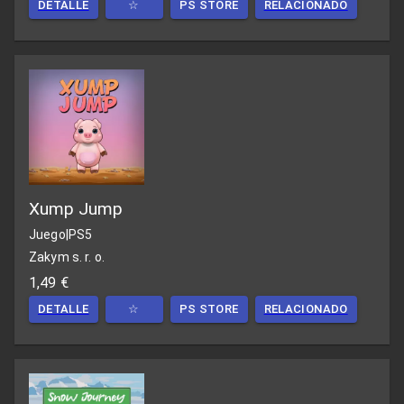
DETALLE
☆
PS STORE
RELACIONADO
Xump Jump
Juego
|
PS5
Zakym s. r. o.
1,49 €
DETALLE
☆
PS STORE
RELACIONADO