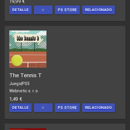
19,99 €
DETALLE
☆
PS STORE
RELACIONADO
The Tennis T
Juego
|
PS5
Webnetic s. r. o.
1,49 €
DETALLE
☆
PS STORE
RELACIONADO