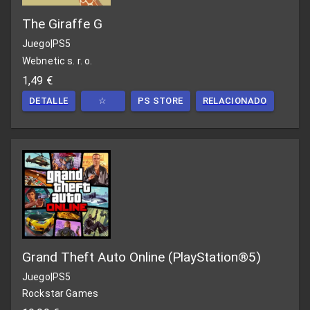
The Giraffe G
Juego
|
PS5
Webnetic s. r. o.
1,49 €
DETALLE
☆
PS STORE
RELACIONADO
Grand Theft Auto Online (PlayStation®5)
Juego
|
PS5
Rockstar Games