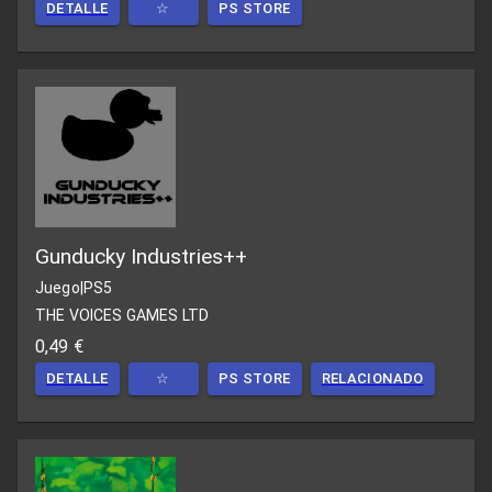
DETALLE
☆
PS STORE
Gunducky Industries++
Juego
|
PS5
THE VOICES GAMES LTD
0,49 €
DETALLE
☆
PS STORE
RELACIONADO