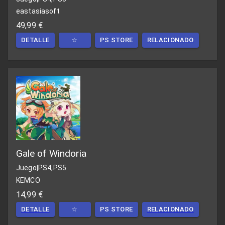
eastasiasoft
49,99 €
DETALLE
☆
PS STORE
RELACIONADO
Gale of Windoria
Juego
|
PS4,PS5
KEMCO
14,99 €
DETALLE
☆
PS STORE
RELACIONADO