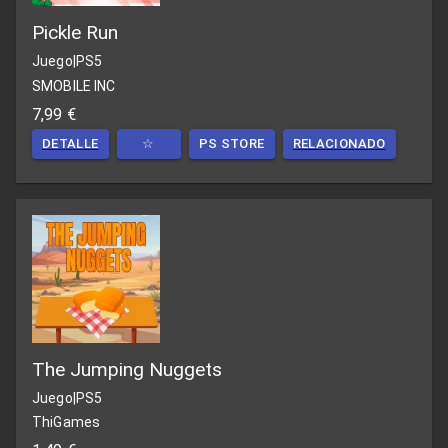
Pickle Run
Juego
|
PS5
SMOBILE INC
7,99 €
DETALLE
☆
PS STORE
RELACIONADO
The Jumping Nuggets
Juego
|
PS5
ThiGames