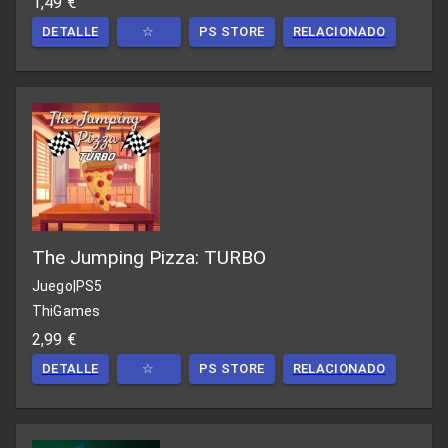
1,49 €
DETALLE
☆
PS STORE
RELACIONADO
The Jumping Pizza: TURBO
Juego
|
PS5
ThiGames
2,99 €
DETALLE
☆
PS STORE
RELACIONADO