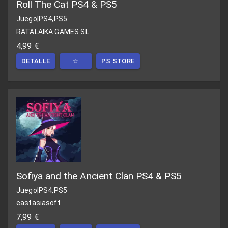
Roll The Cat PS4 & PS5
Juego
|
PS4,PS5
RATALAIKA GAMES SL
4,99 €
DETALLE
☆
PS STORE
Sofiya and the Ancient Clan PS4 & PS5
Juego
|
PS4,PS5
eastasiasoft
7,99 €