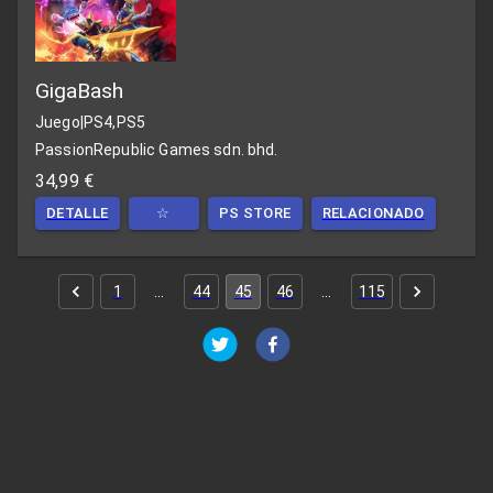
GigaBash
Juego
|
PS4,PS5
PassionRepublic Games sdn. bhd.
34,99 €
DETALLE
☆
PS STORE
RELACIONADO
1
…
44
45
46
…
115