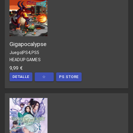
Gigapocalypse
Juego
|
PS4,PS5
HEADUP GAMES
9,99 €
DETALLE
☆
PS STORE