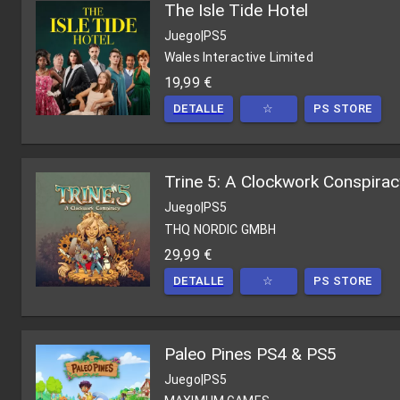
The Isle Tide Hotel
Juego
|
PS5
Wales Interactive Limited
19,99 €
DETALLE
☆
PS STORE
Trine 5: A Clockwork Conspirac
Juego
|
PS5
THQ NORDIC GMBH
29,99 €
DETALLE
☆
PS STORE
Paleo Pines PS4 & PS5
Juego
|
PS5