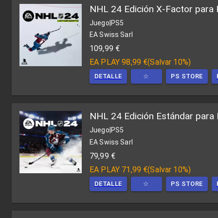
NHL 24 Edición X-Factor para 
Juego
|
PS5
EA Swiss Sarl
109,99 €
EA PLAY
98,99 €
(
Salvar 10%
)
DETALLE
☆
PS STORE
NHL 24 Edición Estándar para
Juego
|
PS5
EA Swiss Sarl
79,99 €
EA PLAY
71,99 €
(
Salvar 10%
)
DETALLE
☆
PS STORE