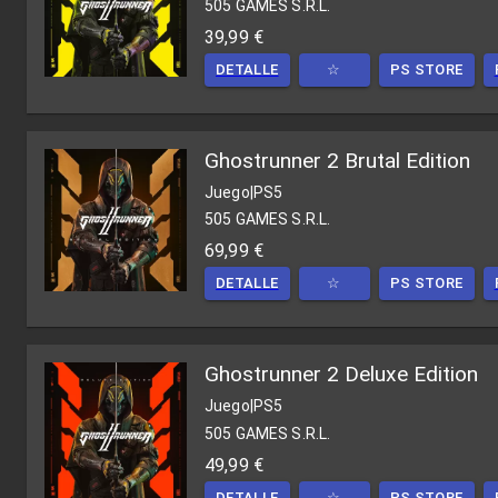
505 GAMES S.R.L.
39,99 €
DETALLE
☆
PS STORE
Ghostrunner 2 Brutal Edition
Juego
|
PS5
505 GAMES S.R.L.
69,99 €
DETALLE
☆
PS STORE
Ghostrunner 2 Deluxe Edition
Juego
|
PS5
505 GAMES S.R.L.
49,99 €
DETALLE
☆
PS STORE