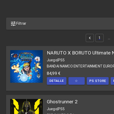
Filtrar
1
…
NARUTO X BORUTO Ultimate N
Juego
|
PS5
BANDAI NAMCO ENTERTAINMENT EURO
84,99 €
DETALLE
☆
PS STORE
Ghostrunner 2
Juego
|
PS5