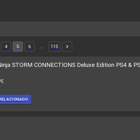
4
5
6
…
115
inja STORM CONNECTIONS Deluxe Edition PS4 & P
PE
RELACIONADO