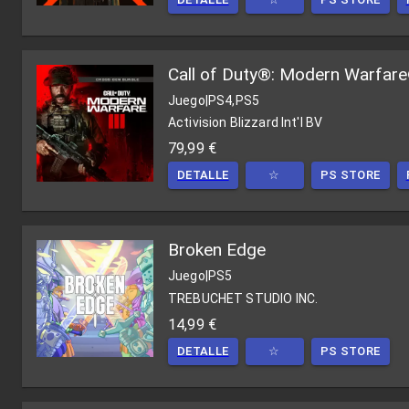
Call of Duty®: Modern Warfare®
Juego
|
PS4,PS5
Activision Blizzard Int'l BV
79,99 €
DETALLE
☆
PS STORE
Broken Edge
Juego
|
PS5
TREBUCHET STUDIO INC.
14,99 €
DETALLE
☆
PS STORE