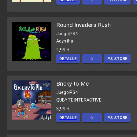
Round Invaders Rush
Juego
|
PS4
Acyntha
1,99 €
DETALLE
☆
PS STORE
Bricky to Me
Juego
|
PS4
QUBYTE INTERACTIVE
3,99 €
DETALLE
☆
PS STORE