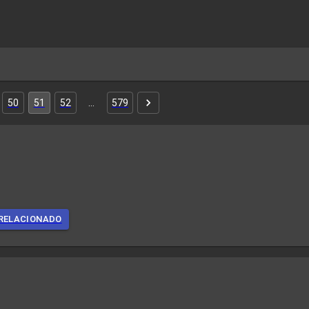
50
51
52
…
579
RELACIONADO