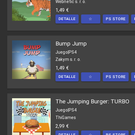
Webnetic s. r. o.
1,49 €
DETALLE
☆
PS STORE
Bump Jump
Juego
|
PS4
Zakym s. r. o.
1,49 €
DETALLE
☆
PS STORE
The Jumping Burger: TURBO
Juego
|
PS4
ThiGames
2,99 €
DETALLE
☆
PS STORE