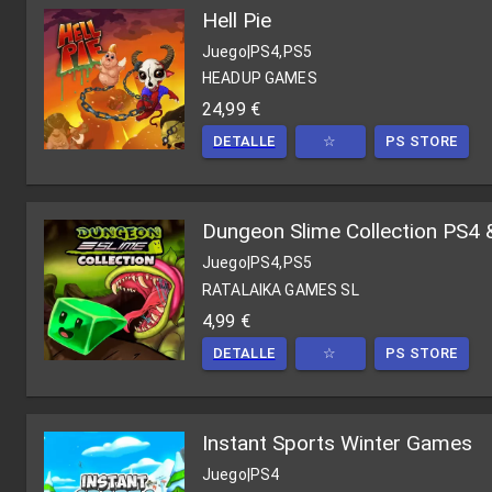
Hell Pie
Juego
|
PS4,PS5
HEADUP GAMES
24,99 €
DETALLE
☆
PS STORE
Dungeon Slime Collection PS4 
Juego
|
PS4,PS5
RATALAIKA GAMES SL
4,99 €
DETALLE
☆
PS STORE
Instant Sports Winter Games
Juego
|
PS4