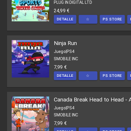
PLUG IN DIGITAL LTD
24,99 €
DETALLE
☆
PS STORE
Ninja Run
Juego
|
PS4
SMOBILE INC
7,99 €
DETALLE
☆
PS STORE
Canada Break Head to Head - A
Juego
|
PS4
SMOBILE INC
7,99 €