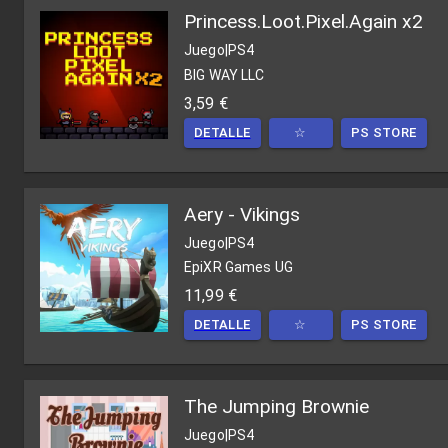
Princess.Loot.Pixel.Again x2
Juego
|
PS4
BIG WAY LLC
3,59 €
DETALLE
☆
PS STORE
Aery - Vikings
Juego
|
PS4
EpiXR Games UG
11,99 €
DETALLE
☆
PS STORE
The Jumping Brownie
Juego
|
PS4