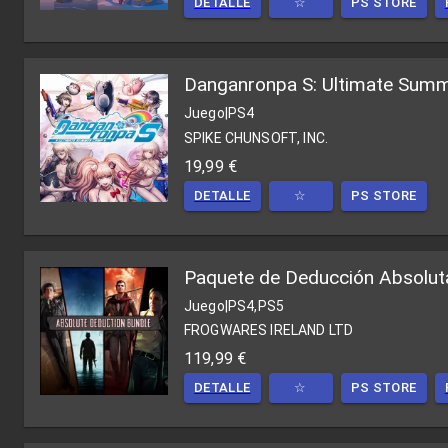
DETALLE
☆
PS STORE
Danganronpa S: Ultimate Sum
Juego
|
PS4
SPIKE CHUNSOFT, INC.
19,99 €
DETALLE
☆
PS STORE
Paquete de Deducción Absolut
Juego
|
PS4,PS5
FROGWARES IRELAND LTD
119,99 €
DETALLE
☆
PS STORE