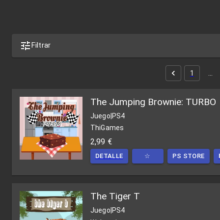
Filtrar
1
…
The Jumping Brownie: TURBO
Juego
|
PS4
ThiGames
2,99 €
DETALLE
☆
PS STORE
The Tiger T
Juego
|
PS4