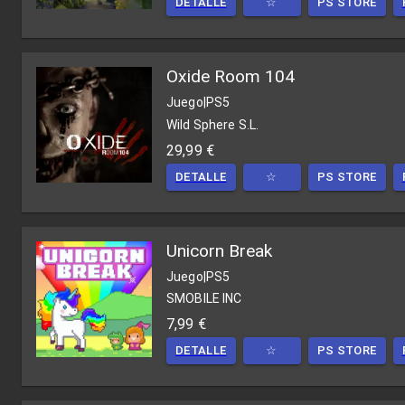
DETALLE
☆
PS STORE
Oxide Room 104
Juego
|
PS5
Wild Sphere S.L.
29,99 €
DETALLE
☆
PS STORE
Unicorn Break
Juego
|
PS5
SMOBILE INC
7,99 €
DETALLE
☆
PS STORE