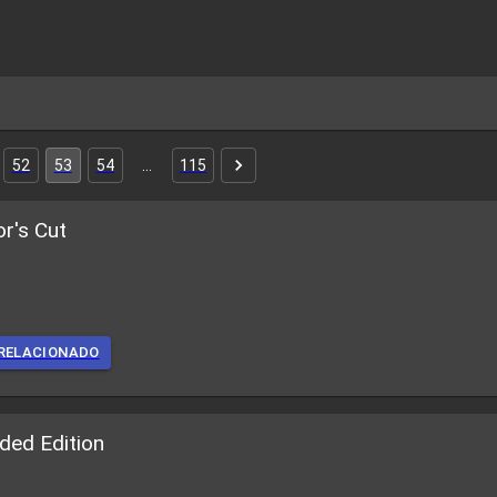
52
53
54
…
115
or's Cut
RELACIONADO
ded Edition