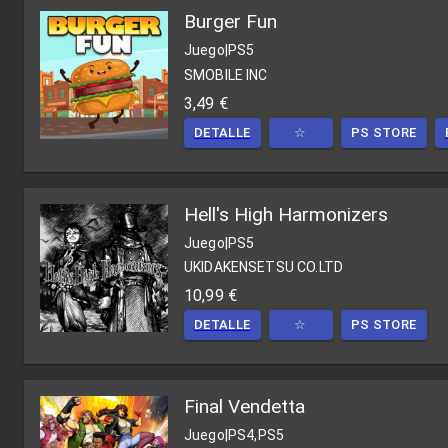
Burger Fun
Juego
|
PS5
SMOBILE INC
3,49 €
DETALLE
☆
PS STORE
Hell's High Harmonizers
Juego
|
PS5
UKIDAKENSETSU CO.LTD
10,99 €
DETALLE
☆
PS STORE
Final Vendetta
Juego
|
PS4,PS5