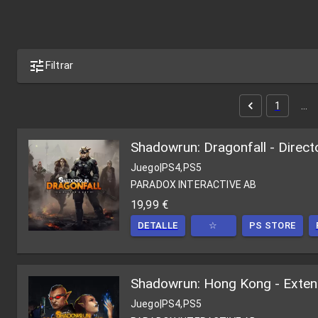
Filtrar
1
…
Shadowrun: Dragonfall - Direct
Juego
|
PS4,PS5
PARADOX INTERACTIVE AB
19,99 €
DETALLE
☆
PS STORE
Shadowrun: Hong Kong - Exten
Juego
|
PS4,PS5