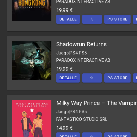
PARADOX INTERACTIVE AB
19,99 €
DETALLE
☆
PS STORE
Shadowrun Returns
Juego
|
PS4,PS5
PARADOX INTERACTIVE AB
19,99 €
DETALLE
☆
PS STORE
Milky Way Prince – The Vampir
Juego
|
PS4,PS5
FANTASTICO STUDIO SRL
14,99 €
DETALLE
☆
PS STORE