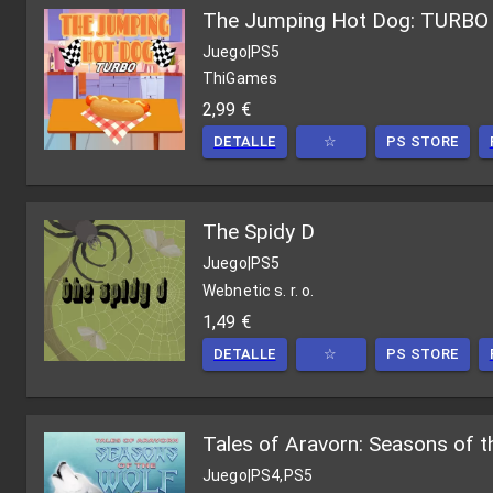
The Jumping Hot Dog: TURBO
Juego
|
PS5
ThiGames
2,99 €
DETALLE
☆
PS STORE
The Spidy D
Juego
|
PS5
Webnetic s. r. o.
1,49 €
DETALLE
☆
PS STORE
Tales of Aravorn: Seasons of 
Juego
|
PS4,PS5