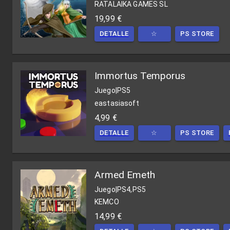
RATALAIKA GAMES SL
19,99 €
DETALLE
☆
PS STORE
Immortus Temporus
Juego
|
PS5
eastasiasoft
4,99 €
DETALLE
☆
PS STORE
Armed Emeth
Juego
|
PS4,PS5
KEMCO
14,99 €