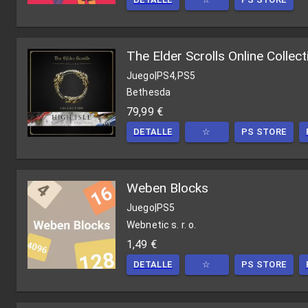
The Elder Scrolls Online Collec
Juego
|
PS4,PS5
Bethesda
79,99 €
DETALLE
☆
PS STORE
Weben Blocks
Juego
|
PS5
Webnetic s. r. o.
1,49 €
DETALLE
☆
PS STORE