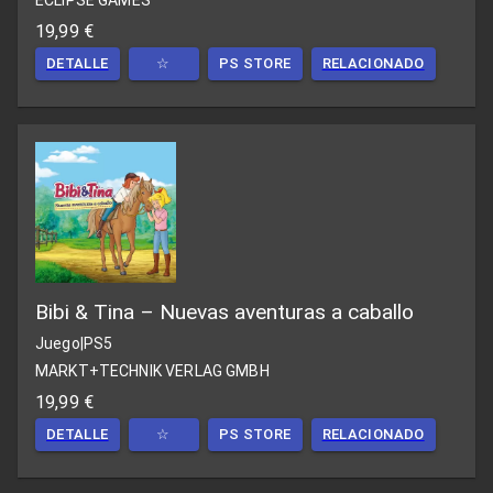
ECLIPSE GAMES
19,99 €
DETALLE
☆
PS STORE
RELACIONADO
Bibi & Tina – Nuevas aventuras a caballo
Juego
|
PS5
MARKT+TECHNIK VERLAG GMBH
19,99 €
DETALLE
☆
PS STORE
RELACIONADO