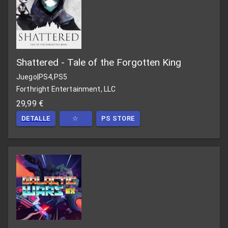
Shattered - Tale of the Forgotten King
Juego
|
PS4,PS5
Forthright Entertainment, LLC
29,99 €
DETALLE
☆
PS STORE