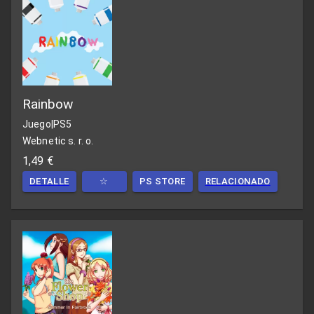
Rainbow
Juego
|
PS5
Webnetic s. r. o.
1,49 €
DETALLE
☆
PS STORE
RELACIONADO