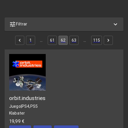
Filtrar
1
…
61
62
63
…
115
orbit.industries
Juego
|
PS4,PS5
Klabater
19,99 €