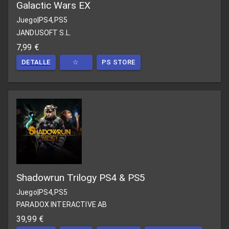
Galactic Wars EX
Juego
|
PS4,PS5
JANDUSOFT S.L.
7,99 €
DETALLE
☆
PS STORE
Shadowrun Trilogy PS4 & PS5
Juego
|
PS4,PS5
PARADOX INTERACTIVE AB
39,99 €