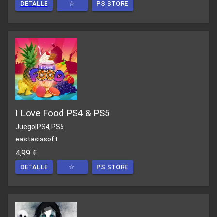
DETALLE
☆
PS STORE
I Love Food PS4 & PS5
Juego
|
PS4,PS5
eastasiasoft
4,99 €
DETALLE
☆
PS STORE