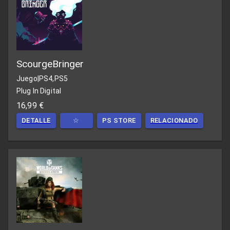
ScourgeBringer
Juego
|
PS4,PS5
Plug In Digital
16,99 €
DETALLE
☆
PS STORE
RELACIONADO