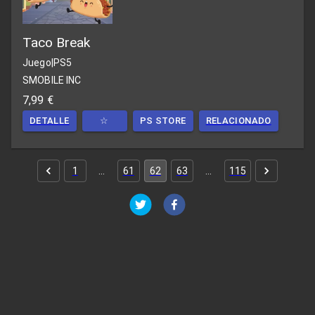
Taco Break
Juego
|
PS5
SMOBILE INC
7,99 €
DETALLE
☆
PS STORE
RELACIONADO
1
…
61
62
63
…
115