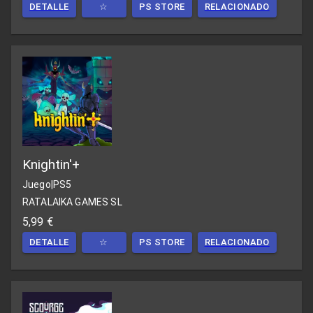
DETALLE
☆
PS STORE
RELACIONADO
Knightin'+
Juego
|
PS5
RATALAIKA GAMES SL
5,99 €
DETALLE
☆
PS STORE
RELACIONADO