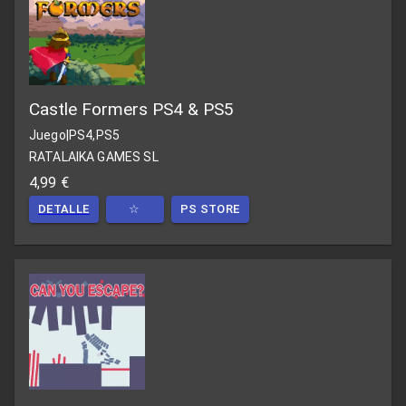
Castle Formers PS4 & PS5
Juego
|
PS4,PS5
RATALAIKA GAMES SL
4,99 €
DETALLE
☆
PS STORE