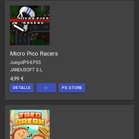
Micro Pico Racers
Juego
|
PS4,PS5
JANDUSOFT S.L.
4,99 €
DETALLE
☆
PS STORE