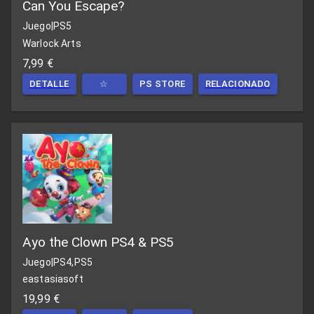
Can You Escape?
Juego
|
PS5
Warlock Arts
7,99 €
DETALLE
☆
PS STORE
RELACIONADO
Ayo the Clown PS4 & PS5
Juego
|
PS4,PS5
eastasiasoft
19,99 €