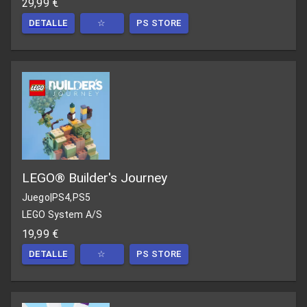
29,99 €
DETALLE
☆
PS STORE
LEGO® Builder's Journey
Juego
|
PS4,PS5
LEGO System A/S
19,99 €
DETALLE
☆
PS STORE