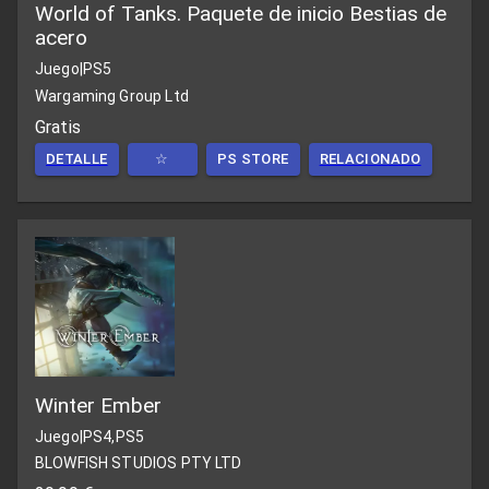
World of Tanks. Paquete de inicio Bestias de
acero
Juego
|
PS5
Wargaming Group Ltd
Gratis
DETALLE
☆
PS STORE
RELACIONADO
Winter Ember
Juego
|
PS4,PS5
BLOWFISH STUDIOS PTY LTD