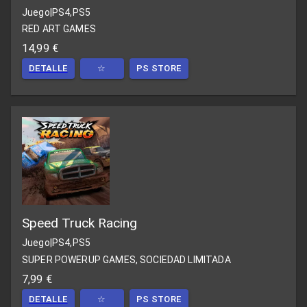
Juego
|
PS4,PS5
RED ART GAMES
14,99 €
DETALLE
☆
PS STORE
Speed Truck Racing
Juego
|
PS4,PS5
SUPER POWERUP GAMES, SOCIEDAD LIMITADA
7,99 €
DETALLE
☆
PS STORE