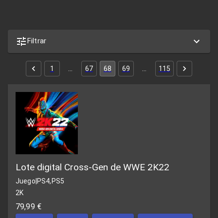
Filtrar
1
…
67
68
69
…
115
Lote digital Cross-Gen de WWE 2K22
Juego
|
PS4,PS5
2K
79,99 €