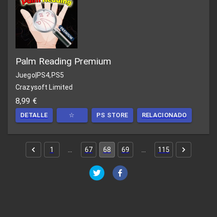
Palm Reading Premium
Juego
|
PS4,PS5
Crazysoft Limited
8,99 €
DETALLE
☆
PS STORE
RELACIONADO
1
…
67
68
69
…
115