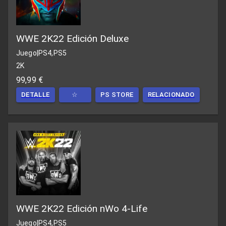
WWE 2K22 Edición Deluxe
Juego
|
PS4,PS5
2K
99,99 €
DETALLE
☆
PS STORE
RELACIONADO
WWE 2K22 Edición nWo 4-Life
Juego
|
PS4,PS5