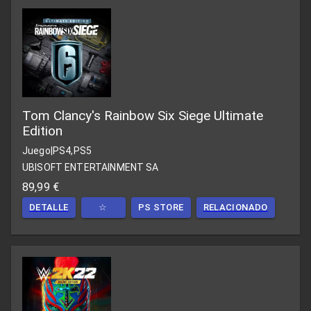
Tom Clancy's Rainbow Six Siege Ultimate
Edition
Juego
|
PS4,PS5
UBISOFT ENTERTAINMENT SA
89,99 €
DETALLE
☆
PS STORE
RELACIONADO