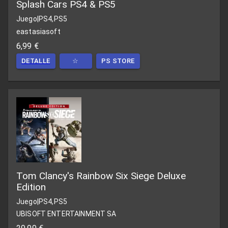
Splash Cars PS4 & PS5
Juego
|
PS4,PS5
eastasiasoft
6,99 €
DETALLE
☆
PS STORE
Tom Clancy's Rainbow Six Siege Deluxe
Edition
Juego
|
PS4,PS5
UBISOFT ENTERTAINMENT SA