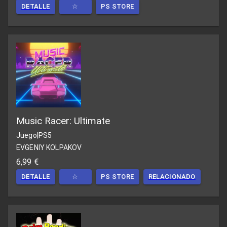
DETALLE
☆
PS STORE
Music Racer: Ultimate
Juego
|
PS5
EVGENIY KOLPAKOV
6,99 €
DETALLE
☆
PS STORE
RELACIONADO