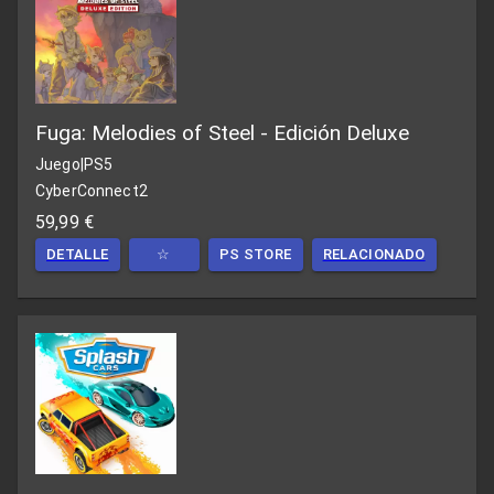
Fuga: Melodies of Steel - Edición Deluxe
Juego
|
PS5
CyberConnect2
59,99 €
DETALLE
☆
PS STORE
RELACIONADO