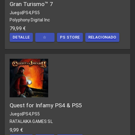
Gran Turismo™ 7
Juego
|
PS4,PS5
Polyphony Digital Inc
79,99 €
DETALLE
☆
PS STORE
RELACIONADO
Quest for Infamy PS4 & PS5
Juego
|
PS4,PS5
RATALAIKA GAMES SL
9,99 €