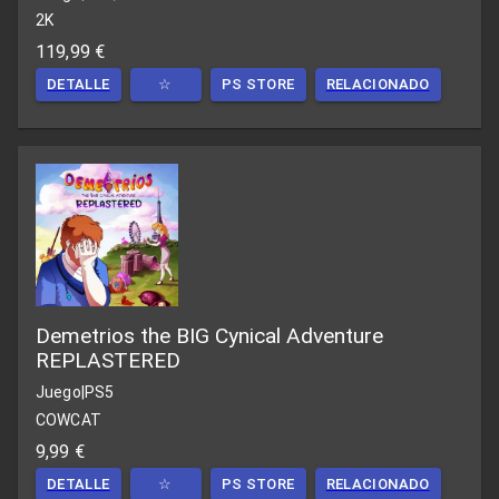
2K
119,99 €
DETALLE
☆
PS STORE
RELACIONADO
Demetrios the BIG Cynical Adventure
REPLASTERED
Juego
|
PS5
COWCAT
9,99 €
DETALLE
☆
PS STORE
RELACIONADO