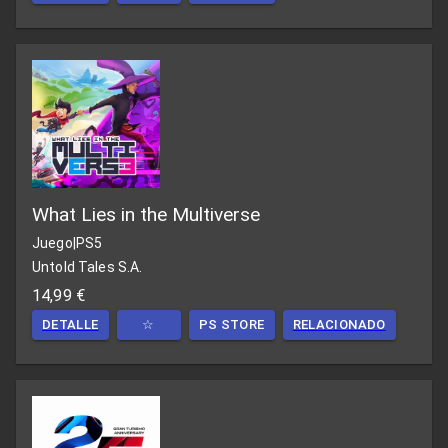
What Lies in the Multiverse
Juego
|
PS5
Untold Tales S.A.
14,99 €
DETALLE
☆
PS STORE
RELACIONADO