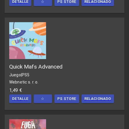
DETALLE
☆
PS STORE
RELACIONADO
Quick Mafs Advanced
Juego
|
PS5
Webnetic s. r. o.
1,49 €
DETALLE
☆
PS STORE
RELACIONADO