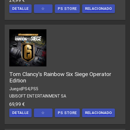
29,99 €
DETALLE
☆
PS STORE
RELACIONADO
Tom Clancy's Rainbow Six Siege Operator
Edition
Juego
|
PS4,PS5
UBISOFT ENTERTAINMENT SA
69,99 €
DETALLE
☆
PS STORE
RELACIONADO