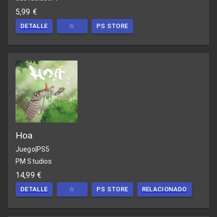
5,99 €
DETALLE
☆
PS STORE
Hoa
Juego
|
PS5
PM Studios
14,99 €
DETALLE
☆
PS STORE
RELACIONADO