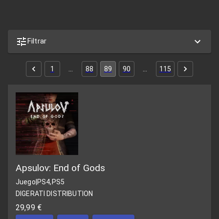
Filtrar
1
…
88
89
90
…
115
Apsulov: End of Gods
Juego
|
PS4,PS5
DIGERATI DISTRIBUTION
29,99 €