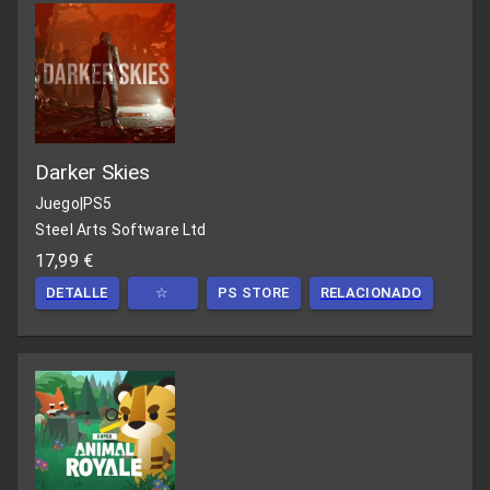
Darker Skies
Juego
|
PS5
Steel Arts Software Ltd
17,99 €
DETALLE
☆
PS STORE
RELACIONADO