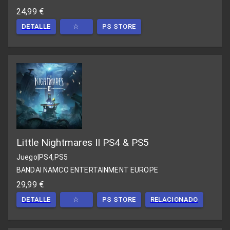
24,99 €
DETALLE
☆
PS STORE
Little Nightmares II PS4 & PS5
Juego
|
PS4,PS5
BANDAI NAMCO ENTERTAINMENT EUROPE
29,99 €
DETALLE
☆
PS STORE
RELACIONADO