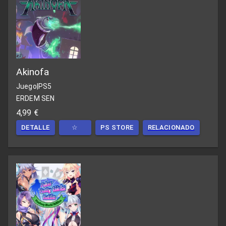
Akinofa
Juego
|
PS5
ERDEM SEN
4,99 €
DETALLE
☆
PS STORE
RELACIONADO