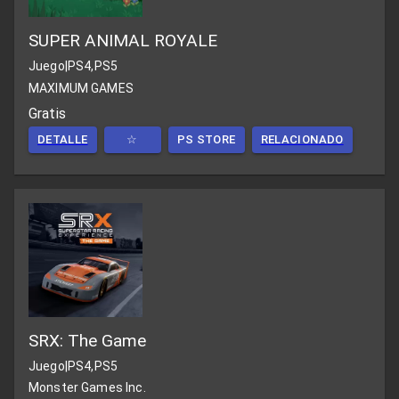
SUPER ANIMAL ROYALE
Juego
|
PS4,PS5
MAXIMUM GAMES
Gratis
DETALLE
☆
PS STORE
RELACIONADO
SRX: The Game
Juego
|
PS4,PS5
Monster Games Inc.