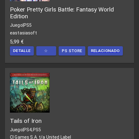
Poker Pretty Girls Battle: Fantasy World
Edition
Juego
|
PS5
eastasiasoft
5,99 €
DETALLE
☆
PS STORE
RELACIONADO
Tails of Iron
Juego
|
PS4,PS5
CI Games S.A. t/a United Label