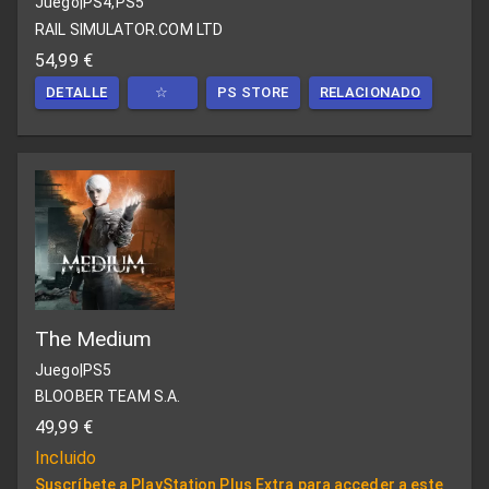
Juego
|
PS4,PS5
RAIL SIMULATOR.COM LTD
54,99 €
DETALLE
☆
PS STORE
RELACIONADO
The Medium
Juego
|
PS5
BLOOBER TEAM S.A.
49,99 €
Incluido
Suscríbete a PlayStation Plus Extra para acceder a este