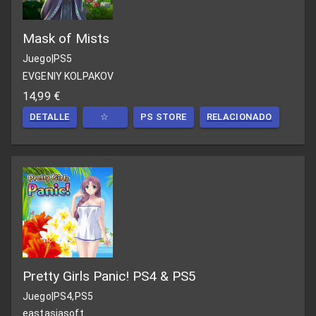
Mask of Mists
Juego
|
PS5
EVGENIY KOLPAKOV
14,99 €
DETALLE
☆
PS STORE
RELACIONADO
Pretty Girls Panic! PS4 & PS5
Juego
|
PS4,PS5
eastasiasoft