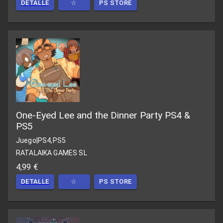
DETALLE
☆
PS STORE
One-Eyed Lee and the Dinner Party PS4 &
PS5
Juego
|
PS4,PS5
RATALAIKA GAMES SL
4,99 €
DETALLE
☆
PS STORE