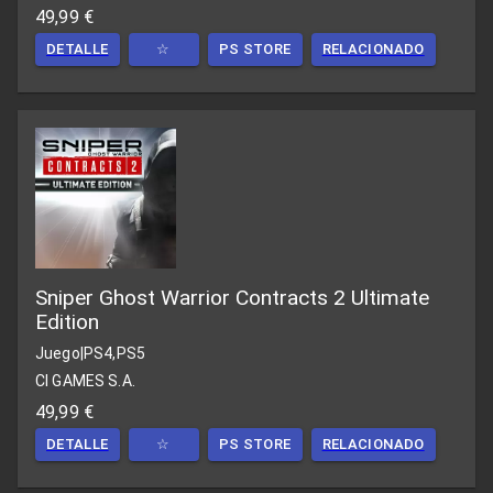
49,99 €
DETALLE
☆
PS STORE
RELACIONADO
Sniper Ghost Warrior Contracts 2 Ultimate
Edition
Juego
|
PS4,PS5
CI GAMES S.A.
49,99 €
DETALLE
☆
PS STORE
RELACIONADO