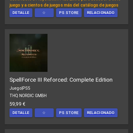
juego y a cientos de juegos más del catálogo de juegos
DETALLE
☆
PS STORE
RELACIONADO
SpellForce III Reforced: Complete Edition
Juego
|
PS5
THQ NORDIC GMBH
59,99 €
DETALLE
☆
PS STORE
RELACIONADO