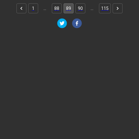
1
…
88
89
90
…
115