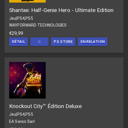
Shantae: Half-Genie Hero - Ultimate Edition
Jeu
|
PS4,PS5
WAYFORWARD TECHNOLOGIES
€29,99
DÉTAIL
☆
PS STORE
EN RELATION
Knockout City™ Édition Deluxe
Jeu
|
PS4,PS5
EA Swiss Sarl