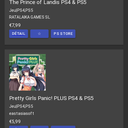
The Prince of Landis PS4 & PS5
Jeu
|
PS4,PS5
RATALAIKA GAMES SL
€7,99
DÉTAIL
☆
PS STORE
Pretty Girls Panic! PLUS PS4 & PS5
Jeu
|
PS4,PS5
eastasiasoft
€5,99