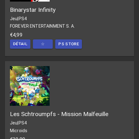
Binarystar Infinity
Jeu
|
PS4
FOREVER ENTERTAINMENT S. A.
€4,99
DÉTAIL
☆
PS STORE
Les Schtroumpfs - Mission Malfeuille
Jeu
|
PS4
Microids