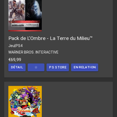
Pack de L'Ombre - La Terre du Milieu™
Jeu
|
PS4
WARNER BROS. INTERACTIVE
€69,99
DÉTAIL
☆
PS STORE
EN RELATION