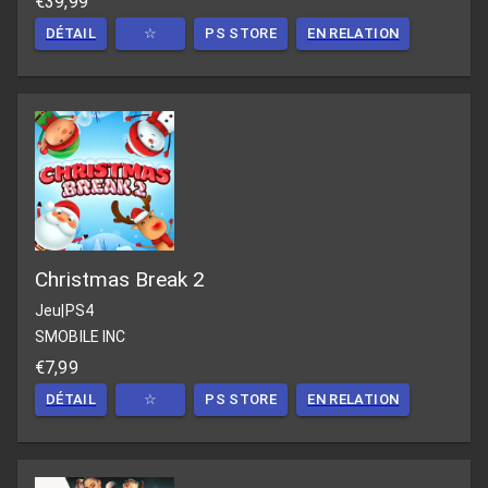
€39,99
DÉTAIL
☆
PS STORE
EN RELATION
Christmas Break 2
Jeu
|
PS4
SMOBILE INC
€7,99
DÉTAIL
☆
PS STORE
EN RELATION