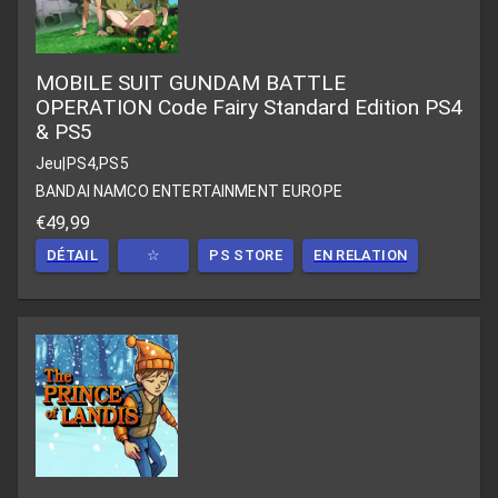
MOBILE SUIT GUNDAM BATTLE
OPERATION Code Fairy Standard Edition PS4
& PS5
Jeu
|
PS4,PS5
BANDAI NAMCO ENTERTAINMENT EUROPE
€49,99
DÉTAIL
☆
PS STORE
EN RELATION