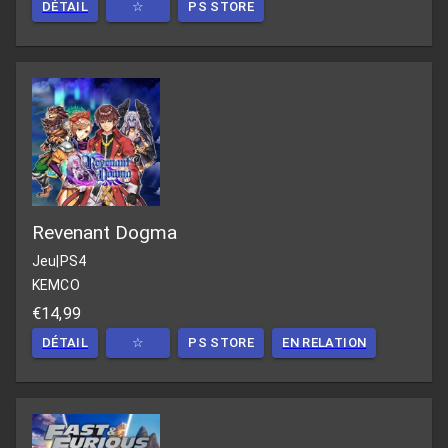
DÉTAIL
☆
PS STORE
Revenant Dogma
Jeu
|
PS4
KEMCO
€14,99
DÉTAIL
☆
PS STORE
EN RELATION