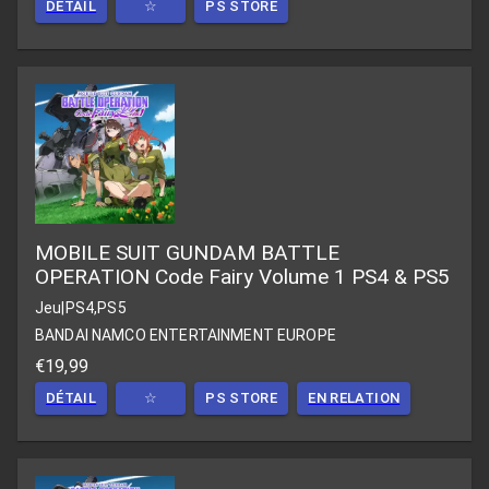
DÉTAIL
☆
PS STORE
MOBILE SUIT GUNDAM BATTLE
OPERATION Code Fairy Volume 1 PS4 & PS5
Jeu
|
PS4,PS5
BANDAI NAMCO ENTERTAINMENT EUROPE
€19,99
DÉTAIL
☆
PS STORE
EN RELATION