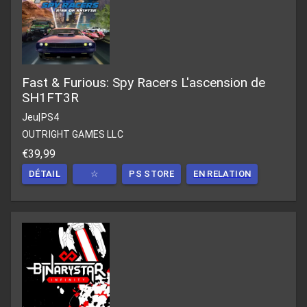
Fast & Furious: Spy Racers L'ascension de
SH1FT3R
Jeu
|
PS4
OUTRIGHT GAMES LLC
€39,99
DÉTAIL
☆
PS STORE
EN RELATION