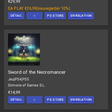
€29,99
EA PLAY
€26,99
(
sauvegarder 10%
)
DÉTAIL
☆
PS STORE
EN RELATION
Sword of the Necromancer
Jeu
|
PS4,PS5
Grimorio of Games S.L.
€14,99
DÉTAIL
☆
PS STORE
EN RELATION