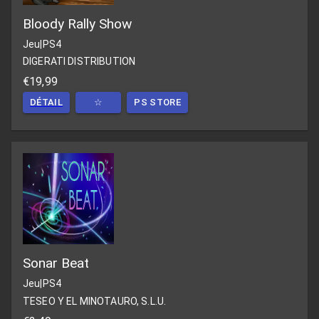
Bloody Rally Show
Jeu
|
PS4
DIGERATI DISTRIBUTION
€19,99
DÉTAIL
☆
PS STORE
Sonar Beat
Jeu
|
PS4
TESEO Y EL MINOTAURO, S.L.U.