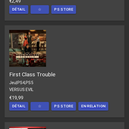
€2,49
DÉTAIL
☆
PS STORE
First Class Trouble
Jeu
|
PS4,PS5
VERSUS EVIL
€19,99
DÉTAIL
☆
PS STORE
EN RELATION