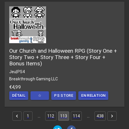
Our Church and Halloween RPG (Story One +
Story Two + Story Three + Story Four +
Bonus Items)
Jeu
|
PS4
Breakthrough Gaming LLC
€4,99
DÉTAIL
☆
PS STORE
EN RELATION
1
…
112
113
114
…
438