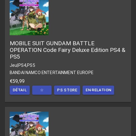
MOBILE SUIT GUNDAM BATTLE
OPERATION Code Fairy Deluxe Edition PS4 &
PS5
Jeu
|
PS4,PS5
BANDAI NAMCO ENTERTAINMENT EUROPE
€59,99
DÉTAIL
☆
PS STORE
EN RELATION