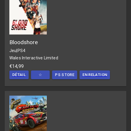
Bloodshore
Jeu
|
PS4
Wales Interactive Limited
€14,99
DÉTAIL
☆
PS STORE
EN RELATION