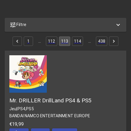
Filtre
1
…
112
113
114
…
438
Mr. DRILLER DrillLand PS4 & PS5
Jeu
|
PS4,PS5
BANDAI NAMCO ENTERTAINMENT EUROPE
€19,99