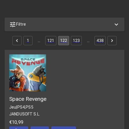
Filtre
1
…
121
122
123
…
438
Space Revenge
Jeu
|
PS4,PS5
JANDUSOFT S.L.
€10,99