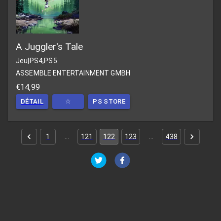
A Juggler's Tale
Jeu
|
PS4,PS5
ASSEMBLE ENTERTAINMENT GMBH
€14,99
DÉTAIL
☆
PS STORE
1
…
121
122
123
…
438