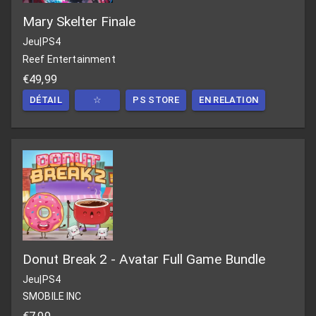
Mary Skelter Finale
Jeu
|
PS4
Reef Entertainment
€49,99
DÉTAIL
☆
PS STORE
EN RELATION
Donut Break 2 - Avatar Full Game Bundle
Jeu
|
PS4
SMOBILE INC