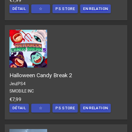
€7,99
DÉTAIL
☆
PS STORE
EN RELATION
Halloween Candy Break 2
Jeu
|
PS4
SMOBILE INC
€7,99
DÉTAIL
☆
PS STORE
EN RELATION