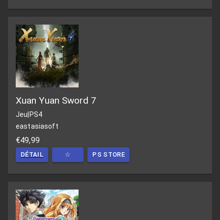
Xuan Yuan Sword 7
Jeu
|
PS4
eastasiasoft
€49,99
DÉTAIL
☆
PS STORE