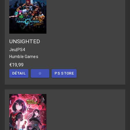
UNSIGHTED
Jeu
|
PS4
Humble Games
€19,99
DÉTAIL
☆
PS STORE