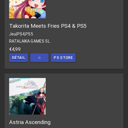
Takorita Meets Fries PS4 & PS5
Jeu
|
PS4,PS5
RATALAIKA GAMES SL
€4,99
DÉTAIL
☆
PS STORE
Astria Ascending