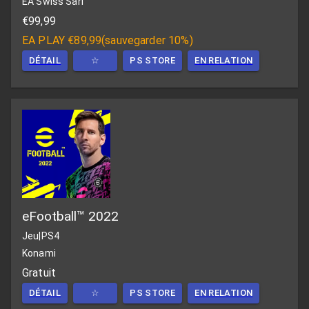
EA Swiss Sarl
€99,99
EA PLAY
€89,99
(
sauvegarder 10%
)
DÉTAIL
☆
PS STORE
EN RELATION
eFootball™ 2022
Jeu
|
PS4
Konami
Gratuit
DÉTAIL
☆
PS STORE
EN RELATION