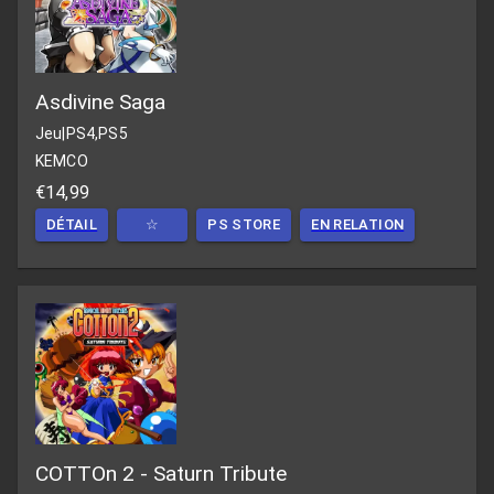
Asdivine Saga
Jeu
|
PS4,PS5
KEMCO
€14,99
DÉTAIL
☆
PS STORE
EN RELATION
COTTOn 2 - Saturn Tribute