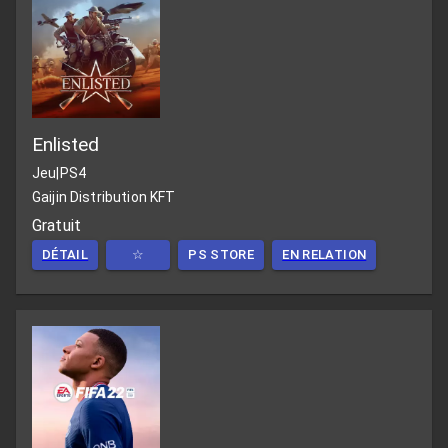
Enlisted
Jeu
|
PS4
Gaijin Distribution KFT
Gratuit
DÉTAIL
☆
PS STORE
EN RELATION