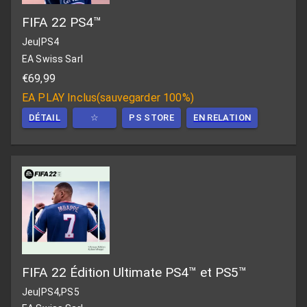
FIFA 22 PS4™
Jeu
|
PS4
EA Swiss Sarl
€69,99
EA PLAY
Inclus
(
sauvegarder 100%
)
DÉTAIL
☆
PS STORE
EN RELATION
FIFA 22 Édition Ultimate PS4™ et PS5™
Jeu
|
PS4,PS5