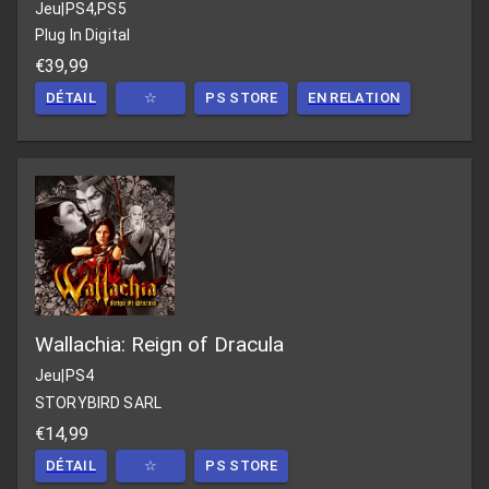
Jeu
|
PS4,PS5
Plug In Digital
€39,99
DÉTAIL
☆
PS STORE
EN RELATION
Wallachia: Reign of Dracula
Jeu
|
PS4
STORYBIRD SARL
€14,99
DÉTAIL
☆
PS STORE