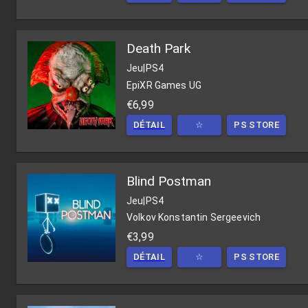
Death Park
Jeu
|
PS4
EpiXR Games UG
€6,99
DÉTAIL
☆
PS STORE
Blind Postman
Jeu
|
PS4
Volkov Konstantin Sergeevich
€3,99
DÉTAIL
☆
PS STORE