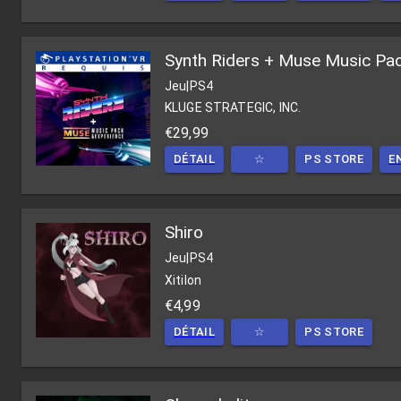
Synth Riders + Muse Music Pa
Jeu
|
PS4
KLUGE STRATEGIC, INC.
€29,99
DÉTAIL
☆
PS STORE
E
Shiro
Jeu
|
PS4
Xitilon
€4,99
DÉTAIL
☆
PS STORE