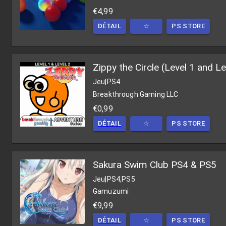
€4,99
DÉTAIL
☆
PS STORE
Zippy the Circle (Level 1 and Le
Jeu
|
PS4
Breakthrough Gaming LLC
€0,99
DÉTAIL
☆
PS STORE
Sakura Swim Club PS4 & PS5
Jeu
|
PS4,PS5
Gamuzumi
€9,99
DÉTAIL
☆
PS STORE