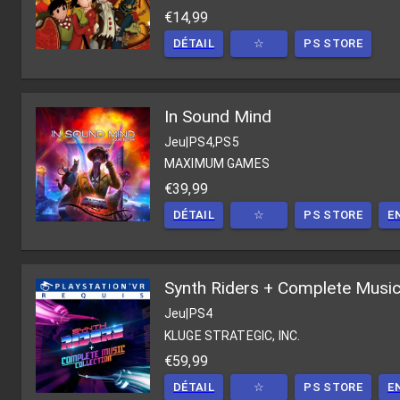
€14,99
DÉTAIL
☆
PS STORE
In Sound Mind
Jeu
|
PS4,PS5
MAXIMUM GAMES
€39,99
DÉTAIL
☆
PS STORE
E
Synth Riders + Complete Music
Jeu
|
PS4
KLUGE STRATEGIC, INC.
€59,99
DÉTAIL
☆
PS STORE
E