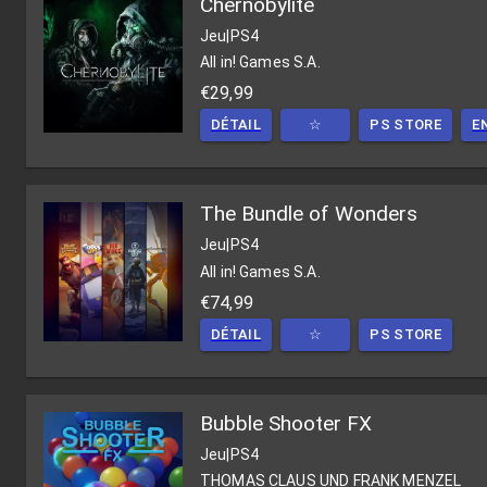
Chernobylite
Jeu
|
PS4
All in! Games S.A.
€29,99
DÉTAIL
☆
PS STORE
E
The Bundle of Wonders
Jeu
|
PS4
All in! Games S.A.
€74,99
DÉTAIL
☆
PS STORE
Bubble Shooter FX
Jeu
|
PS4
THOMAS CLAUS UND FRANK MENZEL