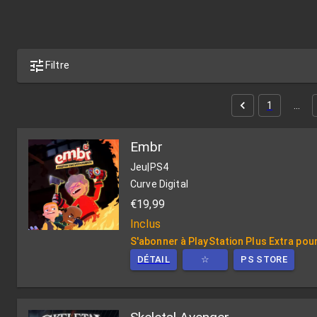
Filtre
1
…
Embr
Jeu
|
PS4
Curve Digital
€19,99
Inclus
S'abonner à PlayStation Plus Extra pour
DÉTAIL
☆
PS STORE