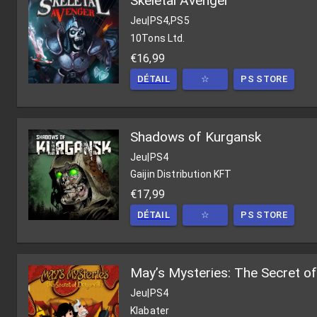
Skeletal Avenger
Jeu
|
PS4,PS5
10Tons Ltd.
€16,99
DÉTAIL
☆
PS STORE
Shadows of Kurgansk
Jeu
|
PS4
Gaijin Distribution KFT
€17,99
DÉTAIL
☆
PS STORE
May’s Mysteries: The Secret of
Jeu
|
PS4
Klabater