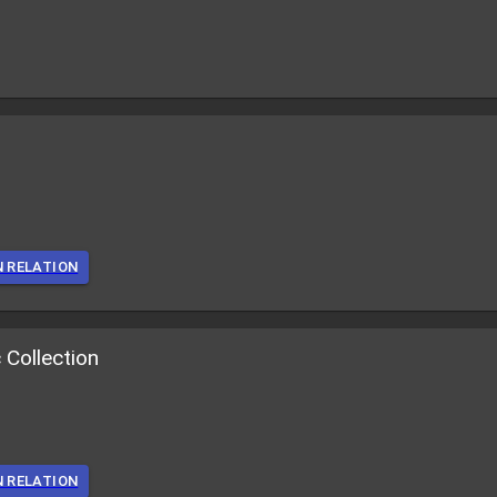
N RELATION
 Collection
N RELATION