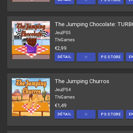
The Jumping Chocolate: TURB
Jeu
|
PS5
ThiGames
€2,99
DÉTAIL
☆
PS STORE
E
The Jumping Churros
Jeu
|
PS4
ThiGames
€1,49
DÉTAIL
☆
PS STORE
E