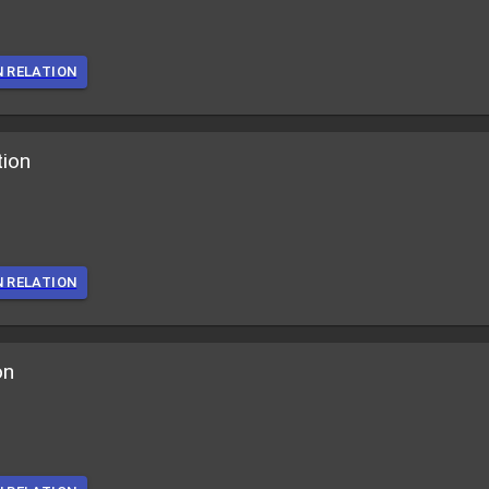
N RELATION
tion
N RELATION
on