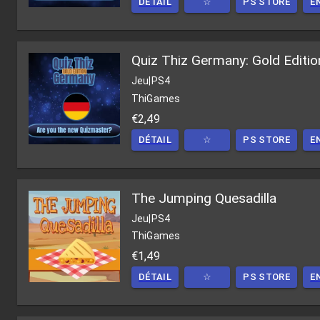
DÉTAIL
☆
PS STORE
E
Quiz Thiz Germany: Gold Editio
Jeu
|
PS4
ThiGames
€2,49
DÉTAIL
☆
PS STORE
E
The Jumping Quesadilla
Jeu
|
PS4
ThiGames
€1,49
DÉTAIL
☆
PS STORE
E