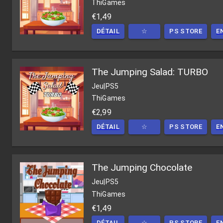
ThiGames
€1,49
DÉTAIL
☆
PS STORE
E
The Jumping Salad: TURBO
Jeu
|
PS5
ThiGames
€2,99
DÉTAIL
☆
PS STORE
E
The Jumping Chocolate
Jeu
|
PS5
ThiGames
€1,49
DÉTAIL
☆
PS STORE
E