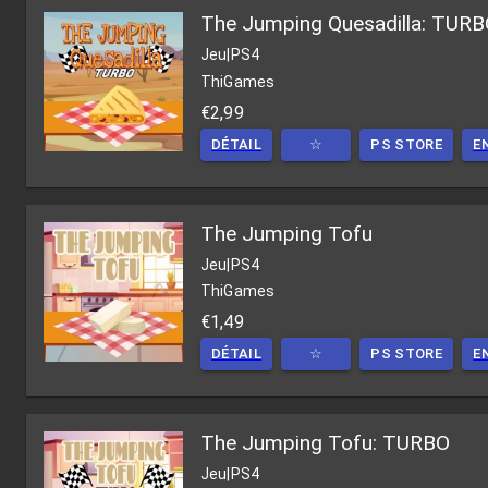
The Jumping Quesadilla: TUR
Jeu
|
PS4
ThiGames
€2,99
DÉTAIL
☆
PS STORE
E
The Jumping Tofu
Jeu
|
PS4
ThiGames
€1,49
DÉTAIL
☆
PS STORE
E
The Jumping Tofu: TURBO
Jeu
|
PS4