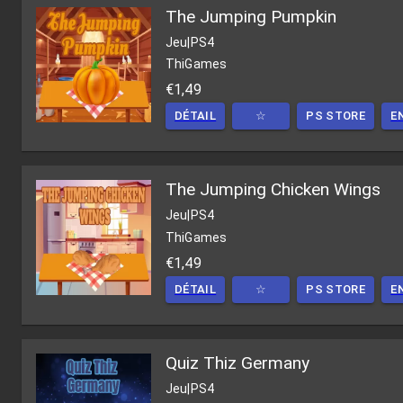
The Jumping Pumpkin
Jeu
|
PS4
ThiGames
€1,49
DÉTAIL
☆
PS STORE
E
The Jumping Chicken Wings
Jeu
|
PS4
ThiGames
€1,49
DÉTAIL
☆
PS STORE
E
Quiz Thiz Germany
Jeu
|
PS4