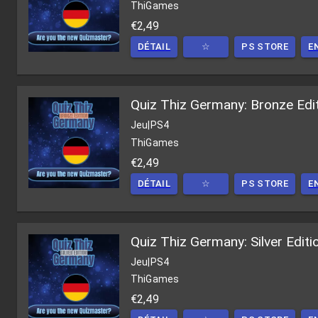
ThiGames
€2,49
DÉTAIL
☆
PS STORE
E
Quiz Thiz Germany: Bronze Edi
Jeu
|
PS4
ThiGames
€2,49
DÉTAIL
☆
PS STORE
E
Quiz Thiz Germany: Silver Editi
Jeu
|
PS4
ThiGames
€2,49