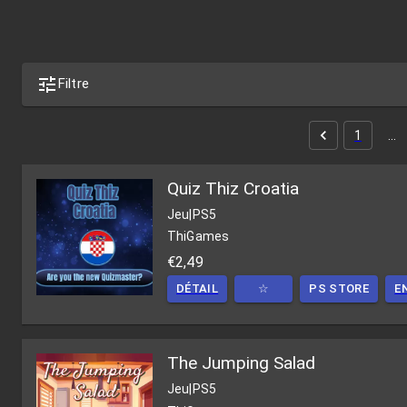
Filtre
1
…
Quiz Thiz Croatia
Jeu
|
PS5
ThiGames
€2,49
DÉTAIL
☆
PS STORE
E
The Jumping Salad
Jeu
|
PS5