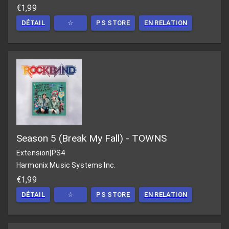
€1,99
DÉTAIL
☆
PS STORE
EN RELATION
Season 5 (Break My Fall) - TOWNS
Extension
|
PS4
Harmonix Music Systems Inc.
€1,99
DÉTAIL
☆
PS STORE
EN RELATION