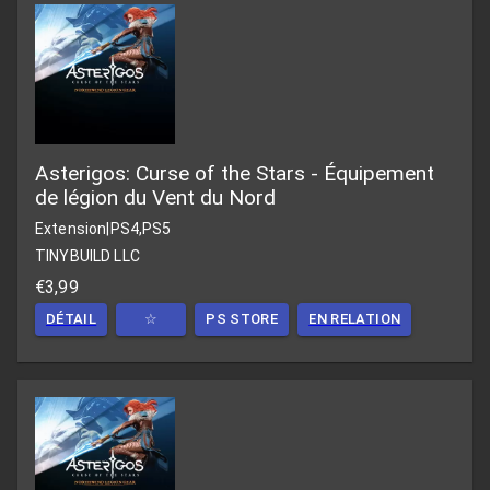
Asterigos: Curse of the Stars - Équipement
de légion du Vent du Nord
Extension
|
PS4,PS5
TINYBUILD LLC
€3,99
DÉTAIL
☆
PS STORE
EN RELATION