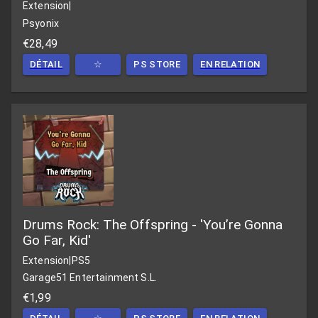
Extension
|
Psyonix
€28,49
DÉTAIL
☆
PS STORE
EN RELATION
Drums Rock: The Offspring - 'You’re Gonna
Go Far, Kid'
Extension
|
PS5
Garage51 Entertainment S.L.
€1,99