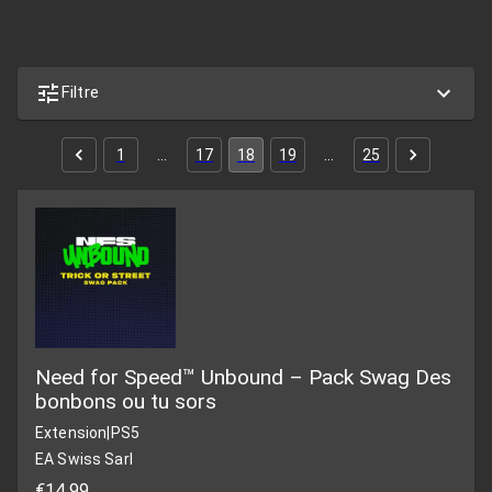
Filtre
1
…
17
18
19
…
25
Need for Speed™ Unbound – Pack Swag Des
bonbons ou tu sors
Extension
|
PS5
EA Swiss Sarl
€14,99