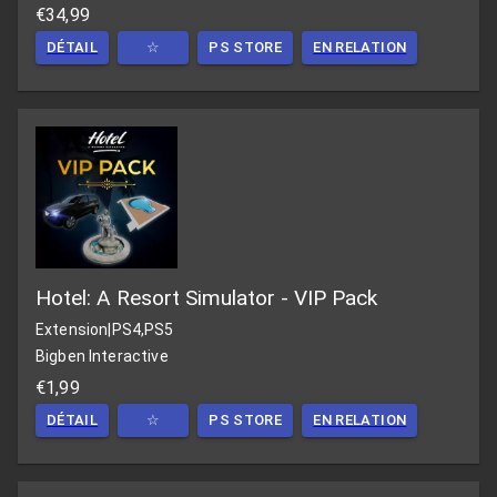
€34,99
DÉTAIL
☆
PS STORE
EN RELATION
Hotel: A Resort Simulator - VIP Pack
Extension
|
PS4,PS5
Bigben Interactive
€1,99
DÉTAIL
☆
PS STORE
EN RELATION