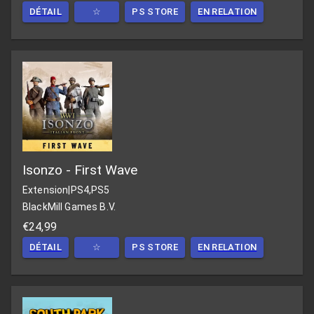
DÉTAIL
☆
PS STORE
EN RELATION
Isonzo - First Wave
Extension
|
PS4,PS5
BlackMill Games B.V.
€24,99
DÉTAIL
☆
PS STORE
EN RELATION