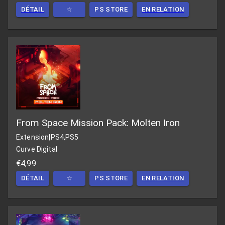
DÉTAIL
☆
PS STORE
EN RELATION
From Space Mission Pack: Molten Iron
Extension
|
PS4,PS5
Curve Digital
€4,99
DÉTAIL
☆
PS STORE
EN RELATION