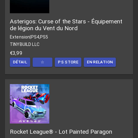
Asterigos: Curse of the Stars - Équipement
de légion du Vent du Nord
Extension
|
PS4,PS5
TINYBUILD LLC
€3,99
DÉTAIL
☆
PS STORE
EN RELATION
Rocket League® - Lot Painted Paragon