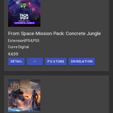
From Space Mission Pack: Concrete Jungle
Extension
|
PS4,PS5
Curve Digital
€4,99
DÉTAIL
☆
PS STORE
EN RELATION