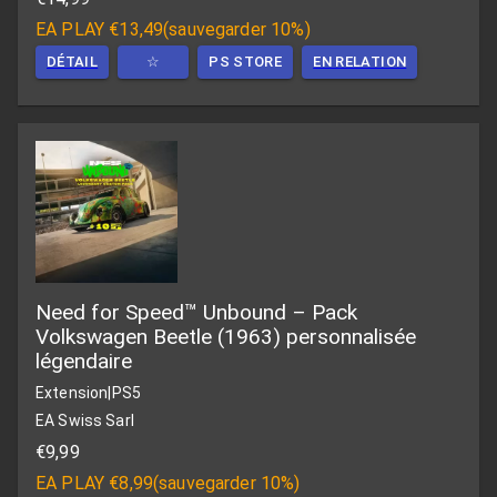
EA PLAY
€13,49
(
sauvegarder 10%
)
DÉTAIL
☆
PS STORE
EN RELATION
Need for Speed™ Unbound – Pack
Volkswagen Beetle (1963) personnalisée
légendaire
Extension
|
PS5
EA Swiss Sarl
€9,99
EA PLAY
€8,99
(
sauvegarder 10%
)