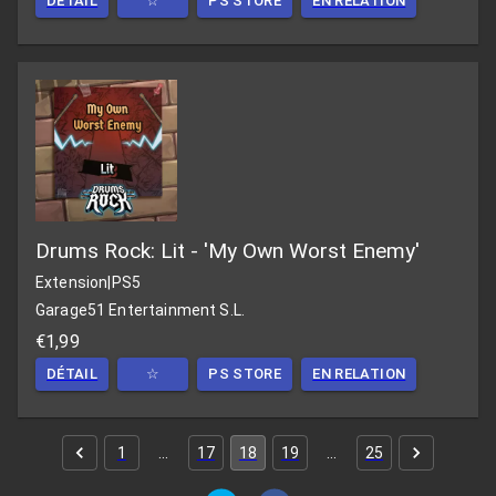
DÉTAIL
☆
PS STORE
EN RELATION
Drums Rock: Lit - 'My Own Worst Enemy'
Extension
|
PS5
Garage51 Entertainment S.L.
€1,99
DÉTAIL
☆
PS STORE
EN RELATION
1
…
17
18
19
…
25