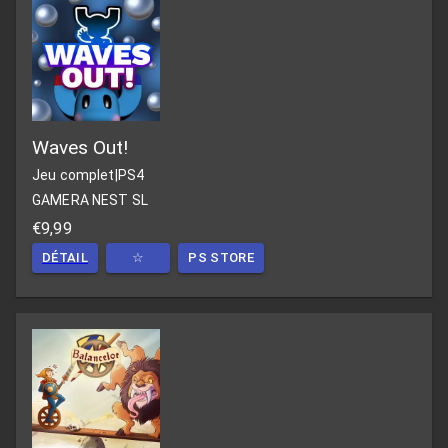
Waves Out!
Jeu complet
|
PS4
GAMERA NEST SL
€9,99
DÉTAIL
☆
PS STORE