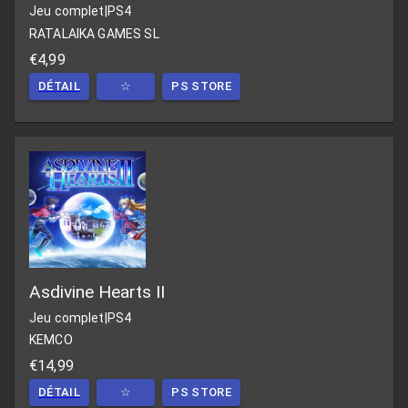
Jeu complet
|
PS4
RATALAIKA GAMES SL
€4,99
DÉTAIL
☆
PS STORE
Asdivine Hearts II
Jeu complet
|
PS4
KEMCO
€14,99
DÉTAIL
☆
PS STORE