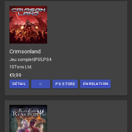
Crimsonland
Jeu complet
|
PS5,PS4
10Tons Ltd.
€9,99
DÉTAIL
☆
PS STORE
EN RELATION