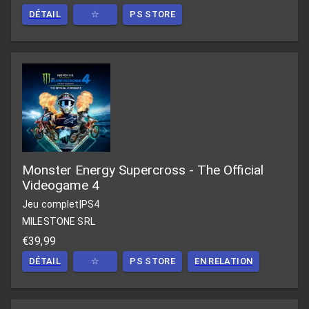
DÉTAIL
☆
PS STORE
Monster Energy Supercross - The Official
Videogame 4
Jeu complet
|
PS4
MILESTONE SRL
€39,99
DÉTAIL
☆
PS STORE
EN RELATION