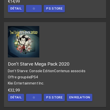
€14,99
DÉTAIL
☆
PS STORE
Don't Starve Mega Pack 2020
Don't Starve: Console Edition
Contenus associés
Offre groupée
|
PS4
Klei Entertainment Inc.
€32,99
DÉTAIL
☆
PS STORE
EN RELATION