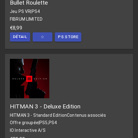
Bullet Roulette
Jeu PS VR
|
PS4
FIBRUM LIMITED
€8,99
DÉTAIL
☆
PS STORE
HITMAN 3 - Deluxe Edition
HITMAN 3 - Standard Edition
Contenus associés
Offre groupée
|
PS5,PS4
IO Interactive A/S