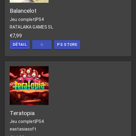
Balancelot
Jeu complet
|
PS4
RATALAIKA GAMES SL
€7,99
DÉTAIL
☆
PS STORE
Teratopia
Jeu complet
|
PS4
eastasiasoft