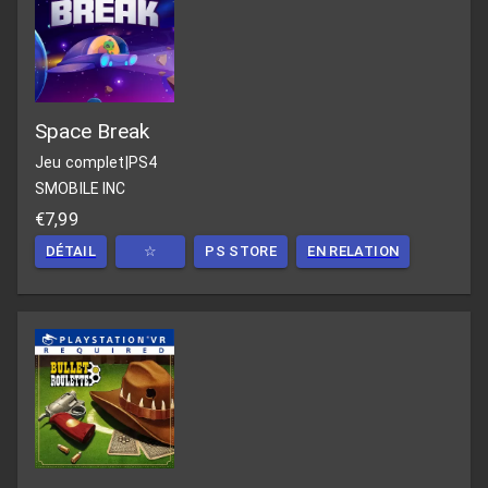
Space Break
Jeu complet
|
PS4
SMOBILE INC
€7,99
DÉTAIL
☆
PS STORE
EN RELATION