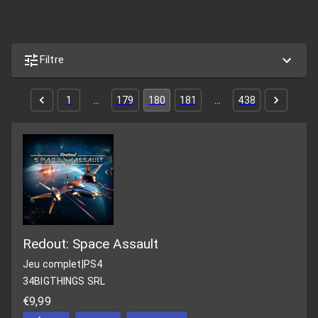
Filtre
1
…
179
180
181
…
438
Redout: Space Assault
Jeu complet
|
PS4
34BIGTHINGS SRL
€9,99