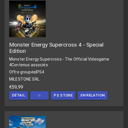
Monster Energy Supercross 4 - Special
Edition
Monster Energy Supercross - The Official Videogame
4
Contenus associés
Offre groupée
|
PS4
MILESTONE SRL
€59,99
DÉTAIL
☆
PS STORE
EN RELATION