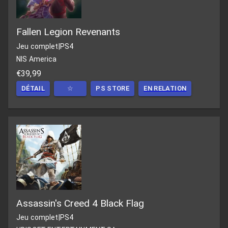
Fallen Legion Revenants
Jeu complet
|
PS4
NIS America
€39,99
DÉTAIL
☆
PS STORE
EN RELATION
Assassin's Creed 4 Black Flag
Jeu complet
|
PS4