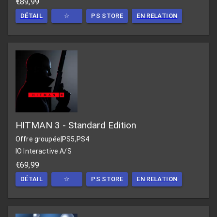
€89,99
DÉTAIL
☆
PS STORE
EN RELATION
HITMAN 3 - Standard Edition
Offre groupée
|
PS5,PS4
IO Interactive A/S
€69,99
DÉTAIL
☆
PS STORE
EN RELATION