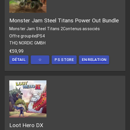
Monster Jam Steel Titans Power Out Bundle
Monster Jam Steel Titans 2
Contenus associés
Offre groupée
|
PS4
THQ NORDIC GMBH
€59,99
DÉTAIL
☆
PS STORE
EN RELATION
Loot Hero DX