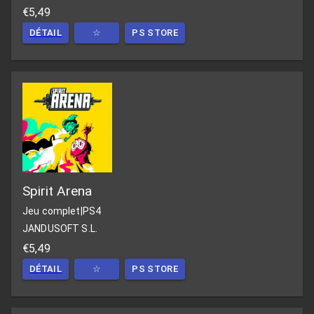
€5,49
DÉTAIL
☆
PS STORE
Spirit Arena
Jeu complet
|
PS4
JANDUSOFT S.L.
€5,49
DÉTAIL
☆
PS STORE