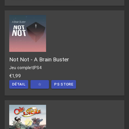
Not Not - A Brain Buster
Jeu complet
|
PS4
€1,99
DÉTAIL
☆
PS STORE