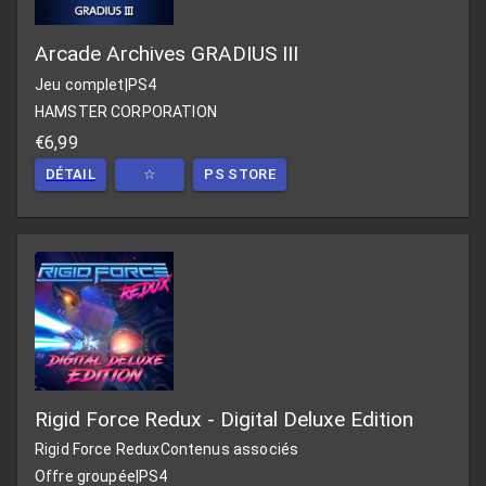
Arcade Archives GRADIUS III
Jeu complet
|
PS4
HAMSTER CORPORATION
€6,99
DÉTAIL
☆
PS STORE
Rigid Force Redux - Digital Deluxe Edition
Rigid Force Redux
Contenus associés
Offre groupée
|
PS4