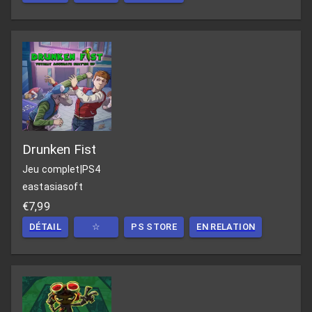
Drunken Fist
Jeu complet
|
PS4
eastasiasoft
€7,99
DÉTAIL
☆
PS STORE
EN RELATION