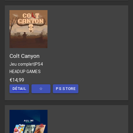
Colt Canyon
Jeu complet
|
PS4
HEADUP GAMES
€14,99
DÉTAIL
☆
PS STORE