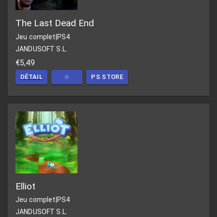
The Last Dead End
Jeu complet
|
PS4
JANDUSOFT S.L.
€5,49
DÉTAIL
☆
PS STORE
Elliot
Jeu complet
|
PS4
JANDUSOFT S.L.