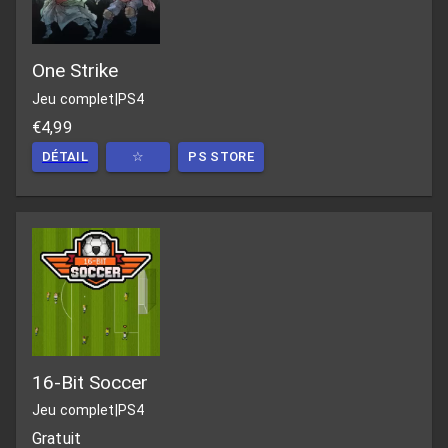
One Strike
Jeu complet
|
PS4
€4,99
DÉTAIL
☆
PS STORE
16-Bit Soccer
Jeu complet
|
PS4
Gratuit