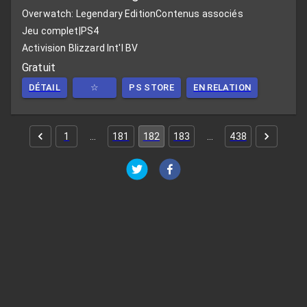
Overwatch: Legendary Edition
Contenus associés
Jeu complet
|
PS4
Activision Blizzard Int'l BV
Gratuit
DÉTAIL
☆
PS STORE
EN RELATION
1
…
181
182
183
…
438