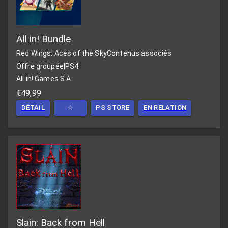
All in! Bundle
Red Wings: Aces of the Sky
Contenus associés
Offre groupée
|
PS4
All in! Games S.A.
€49,99
DÉTAIL
☆
PS STORE
EN RELATION
Slain: Back from Hell