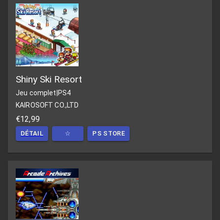
Shiny Ski Resort
Jeu complet
|
PS4
KAIROSOFT CO.,LTD
€12,99
DÉTAIL
☆
PS STORE