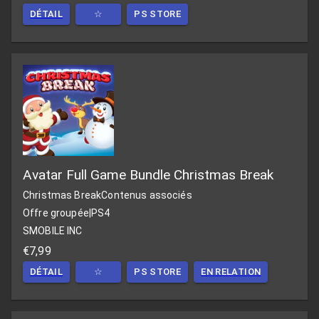
DÉTAIL
☆
PS STORE
Avatar Full Game Bundle Christmas Break
Christmas Break
Contenus associés
Offre groupée
|
PS4
SMOBILE INC
€7,99
DÉTAIL
☆
PS STORE
EN RELATION