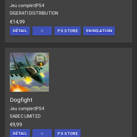
Jeu complet
|
PS4
DIGERATI DISTRIBUTION
€14,99
DÉTAIL
☆
PS STORE
EN RELATION
Dogfight
Jeu complet
|
PS4
SABEC LIMITED
€9,99
DÉTAIL
☆
PS STORE