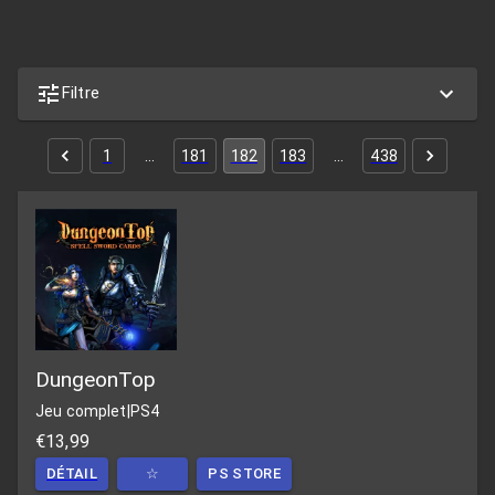
Filtre
1
…
181
182
183
…
438
DungeonTop
Jeu complet
|
PS4
€13,99
DÉTAIL
☆
PS STORE