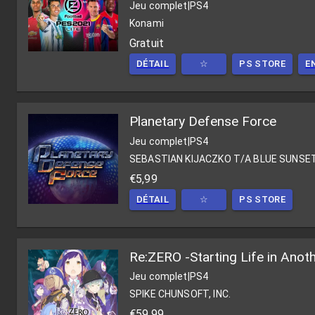
Jeu complet
|
PS4
Konami
Gratuit
DÉTAIL
☆
PS STORE
E
Planetary Defense Force
Jeu complet
|
PS4
SEBASTIAN KIJACZKO T/A BLUE SUNSE
€5,99
DÉTAIL
☆
PS STORE
Re:ZERO -Starting Life in Ano
Jeu complet
|
PS4
SPIKE CHUNSOFT, INC.
€59,99