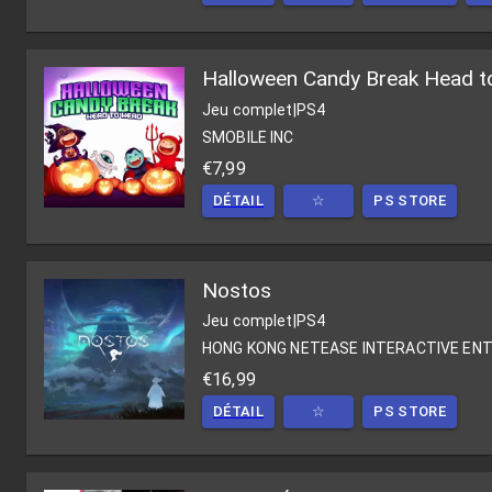
Halloween Candy Break Head t
Jeu complet
|
PS4
SMOBILE INC
€7,99
DÉTAIL
☆
PS STORE
Nostos
Jeu complet
|
PS4
HONG KONG NETEASE INTERACTIVE ENT
€16,99
DÉTAIL
☆
PS STORE