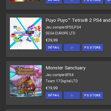
Puyo Puyo™ Tetris® 2 PS4 and
Jeu complet
|
PS5,PS4
SEGA EUROPE LTD
€39,99
DÉTAIL
☆
PS STORE
Monster Sanctuary
Jeu complet
|
PS4
Team 17 Digital LTD
€19,99
DÉTAIL
☆
PS STORE