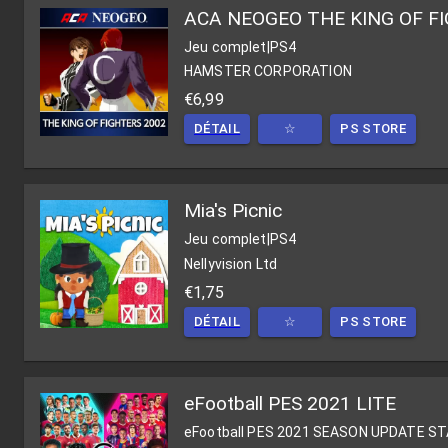
ACA NEOGEO THE KING OF F
Jeu complet
|
PS4
HAMSTER CORPORATION
€6,99
DÉTAIL
☆
PS STORE
Mia's Picnic
Jeu complet
|
PS4
Nellyvision Ltd
€1,75
DÉTAIL
☆
PS STORE
eFootball PES 2021 LITE
eFootball PES 2021 SEASON UPDATE S