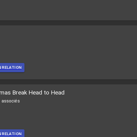
N RELATION
stmas Break Head to Head
 associés
N RELATION