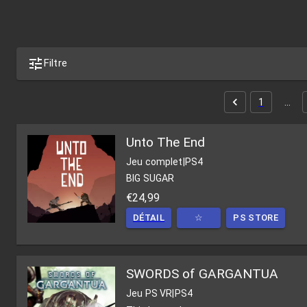
Filtre
1
…
Unto The End
Jeu complet
|
PS4
BIG SUGAR
€24,99
DÉTAIL
☆
PS STORE
SWORDS of GARGANTUA
Jeu PS VR
|
PS4