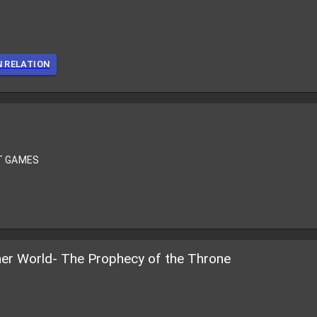
N RELATION
T GAMES
ther World- The Prophecy of the Throne