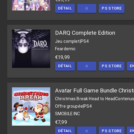
DÉTAIL
☆
PS STORE
DARQ Complete Edition
Jeu complet
|
PS4
Feardemic
€19,99
DÉTAIL
☆
PS STORE
E
Avatar Full Game Bundle Chri
Christmas Break Head to Head
Contenus
Offre groupée
|
PS4
SMOBILE INC
€7,99
DÉTAIL
☆
PS STORE
E