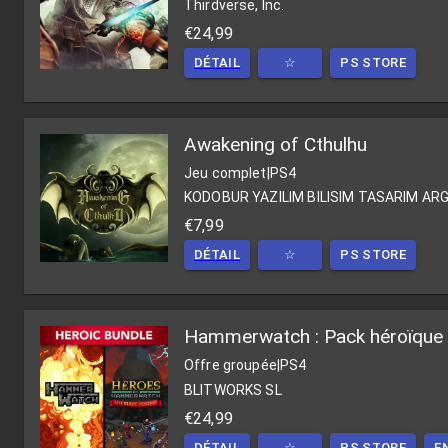
Thirdverse, Inc.
€24,99
DÉTAIL
☆
PS STORE
Awakening of Cthulhu
Jeu complet
|
PS4
KODOBUR YAZILIM BILISIM TASARIM AR
€7,99
DÉTAIL
☆
PS STORE
Hammerwatch : Pack héroïque
Offre groupée
|
PS4
BLITWORKS SL
€24,99
DÉTAIL
☆
PS STORE
E