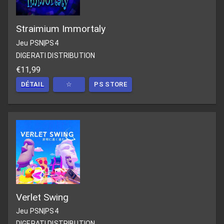
Straimium Immortaly
Jeu PSN
|
PS4
DIGERATI DISTRIBUTION
€11,99
DÉTAIL
☆
PS STORE
Verlet Swing
Jeu PSN
|
PS4
DIGERATI DISTRIBUTION