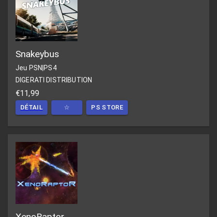
Snakeybus
Jeu PSN
|
PS4
DIGERATI DISTRIBUTION
€11,99
DÉTAIL
☆
PS STORE
XenoRaptor