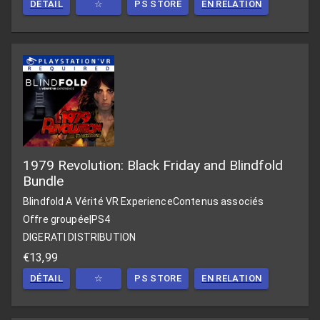
DÉTAIL
☆
PS STORE
EN RELATION
1979 Revolution: Black Friday and Blindfold
Bundle
Blindfold A Vérité VR Experience
Contenus associés
Offre groupée
|
PS4
DIGERATI DISTRIBUTION
€13,99
DÉTAIL
☆
PS STORE
EN RELATION