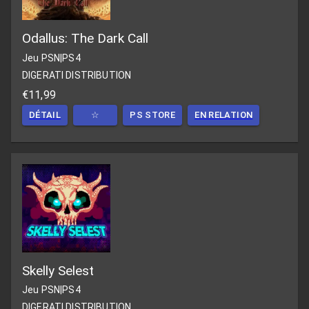
Odallus: The Dark Call
Jeu PSN
|
PS4
DIGERATI DISTRIBUTION
€11,99
DÉTAIL
☆
PS STORE
EN RELATION
Skelly Selest
Jeu PSN
|
PS4
DIGERATI DISTRIBUTION