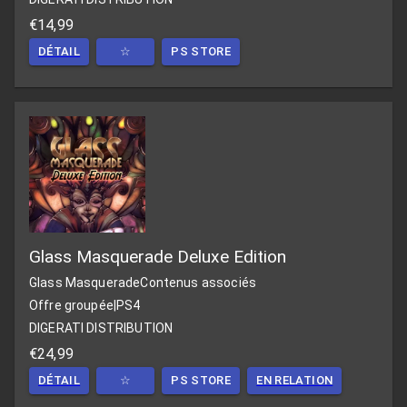
€14,99
DÉTAIL
☆
PS STORE
Glass Masquerade Deluxe Edition
Glass Masquerade
Contenus associés
Offre groupée
|
PS4
DIGERATI DISTRIBUTION
€24,99
DÉTAIL
☆
PS STORE
EN RELATION