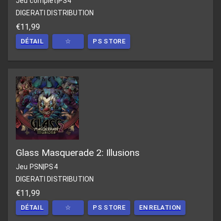
Jeu complet
|
PS4
DIGERATI DISTRIBUTION
€11,99
DÉTAIL
☆
PS STORE
Glass Masquerade 2: Illusions
Jeu PSN
|
PS4
DIGERATI DISTRIBUTION
€11,99
DÉTAIL
☆
PS STORE
EN RELATION