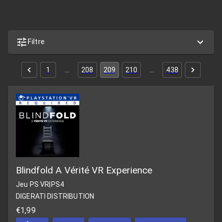
Filtre
1
…
208
209
210
…
438
Blindfold A Vérité VR Experience
Jeu PS VR
|
PS4
DIGERATI DISTRIBUTION
€1,99