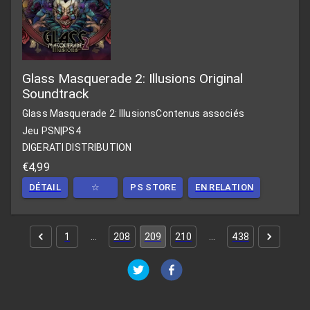
Glass Masquerade 2: Illusions Original
Soundtrack
Glass Masquerade 2: Illusions
Contenus associés
Jeu PSN
|
PS4
DIGERATI DISTRIBUTION
€4,99
DÉTAIL
☆
PS STORE
EN RELATION
1
…
208
209
210
…
438