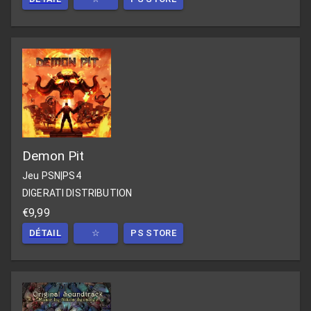
Demon Pit
Jeu PSN
|
PS4
DIGERATI DISTRIBUTION
€9,99
DÉTAIL
☆
PS STORE