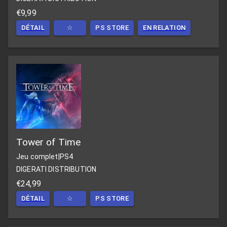
€9,99
DÉTAIL
☆
PS STORE
EN RELATION
Tower of Time
Jeu complet
|
PS4
DIGERATI DISTRIBUTION
€24,99
DÉTAIL
☆
PS STORE