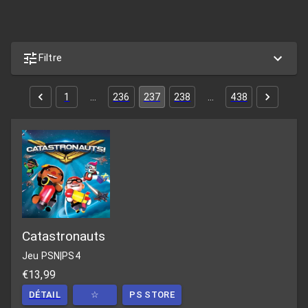
Filtre
1
…
236
237
238
…
438
Catastronauts
Jeu PSN
|
PS4
€13,99
DÉTAIL
☆
PS STORE