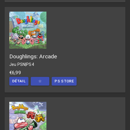
Doughlings: Arcade
Jeu PSN
|
PS4
€6,99
DÉTAIL
☆
PS STORE