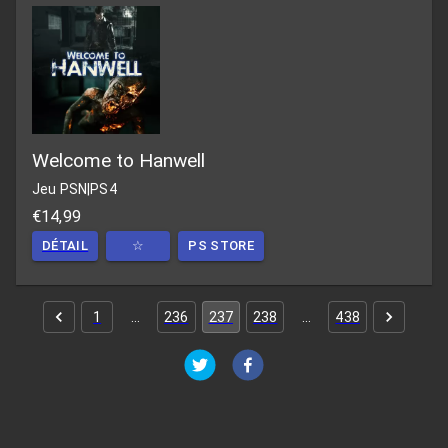
Welcome to Hanwell
Jeu PSN
|
PS4
€14,99
DÉTAIL
☆
PS STORE
1
…
236
237
238
…
438