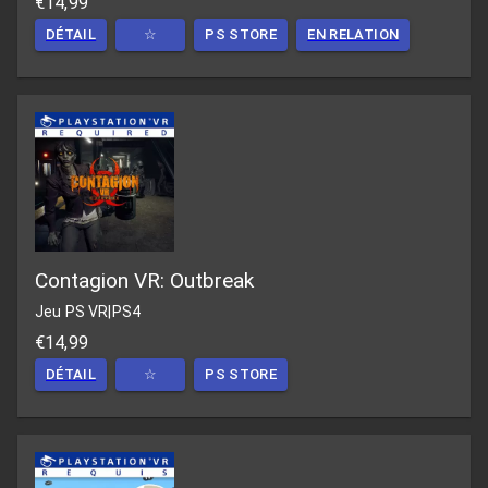
€14,99
DÉTAIL
☆
PS STORE
EN RELATION
Contagion VR: Outbreak
Jeu PS VR
|
PS4
€14,99
DÉTAIL
☆
PS STORE