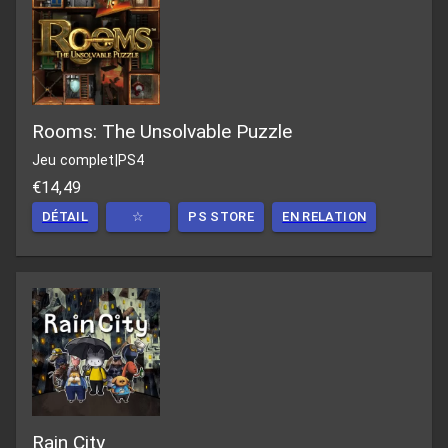
Rooms: The Unsolvable Puzzle
Jeu complet
|
PS4
€14,49
DÉTAIL
☆
PS STORE
EN RELATION
Rain City