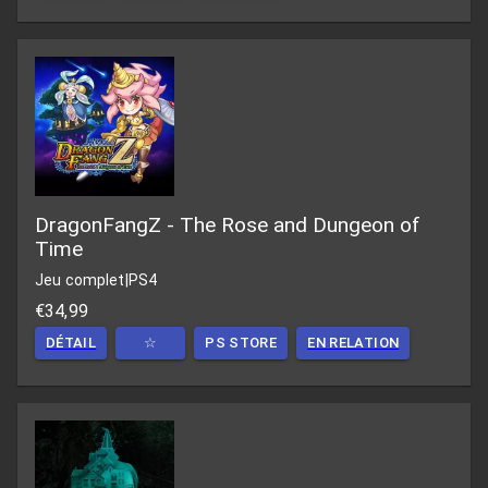
DragonFangZ - The Rose and Dungeon of
Time
Jeu complet
|
PS4
€34,99
DÉTAIL
☆
PS STORE
EN RELATION