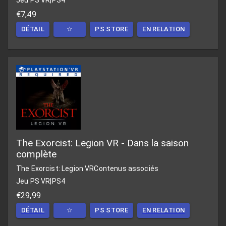
Jeu PS VR
|
PS4
€7,49
DÉTAIL
☆
PS STORE
EN RELATION
The Exorcist: Legion VR - Dans la saison
complète
The Exorcist: Legion VR
Contenus associés
Jeu PS VR
|
PS4
€29,99
DÉTAIL
☆
PS STORE
EN RELATION