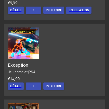
€9,99
DÉTAIL
☆
PS STORE
EN RELATION
Exception
Jeu complet
|
PS4
€14,99
DÉTAIL
☆
PS STORE