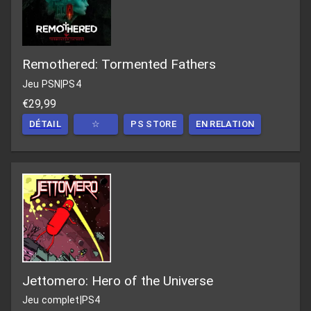
Remothered: Tormented Fathers
Jeu PSN
|
PS4
€29,99
DÉTAIL
☆
PS STORE
EN RELATION
Jettomero: Hero of the Universe
Jeu complet
|
PS4