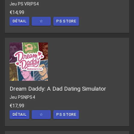
Jeu PS VR
|
PS4
€14,99
DÉTAIL
☆
PS STORE
Dream Daddy: A Dad Dating Simulator
Jeu PSN
|
PS4
€17,99
DÉTAIL
☆
PS STORE