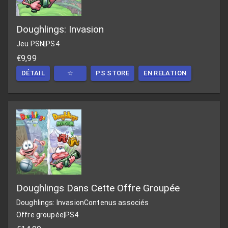
Doughlings: Invasion
Jeu PSN
|
PS4
€9,99
DÉTAIL
☆
PS STORE
EN RELATION
Doughlings Dans Cette Offre Groupée
Doughlings: Invasion
Contenus associés
Offre groupée
|
PS4