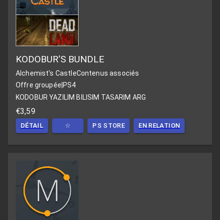
KODOBUR'S BUNDLE
Alchemist's Castle
Contenus associés
Offre groupée
|
PS4
KODOBUR YAZILIM BILISIM TASARIM ARG
€3,59
DÉTAIL
☆
PS STORE
EN RELATION