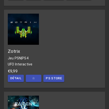
Zotrix
Jeu PSN
|
PS4
UFO Interactive
€9,99
DÉTAIL
☆
PS STORE