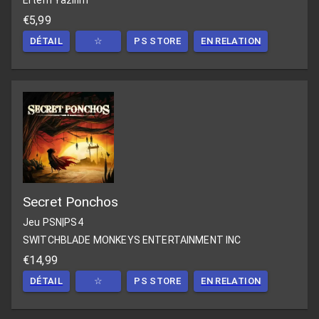
Ertem Yazilim
€5,99
DÉTAIL
☆
PS STORE
EN RELATION
Secret Ponchos
Jeu PSN
|
PS4
SWITCHBLADE MONKEYS ENTERTAINMENT INC
€14,99
DÉTAIL
☆
PS STORE
EN RELATION