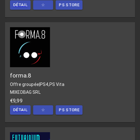
DÉTAIL
☆
PS STORE
forma.8
Offre groupée
|
PS4,PS Vita
MIXEDBAG SRL
€9,99
DÉTAIL
☆
PS STORE