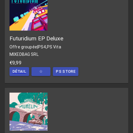
Futuridium EP Deluxe
Offre groupée
|
PS4,PS Vita
MIXEDBAG SRL
€9,99
DÉTAIL
☆
PS STORE