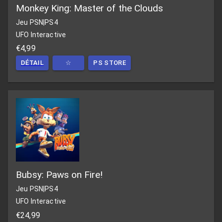
Monkey King: Master of the Clouds
Jeu PSN
|
PS4
UFO Interactive
€4,99
DÉTAIL
☆
PS STORE
Bubsy: Paws on Fire!
Jeu PSN
|
PS4
UFO Interactive
€24,99