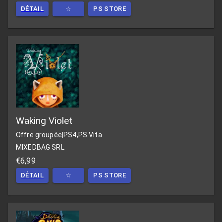
DÉTAIL
☆
PS STORE
Waking Violet
Offre groupée
|
PS4,PS Vita
MIXEDBAG SRL
€6,99
DÉTAIL
☆
PS STORE