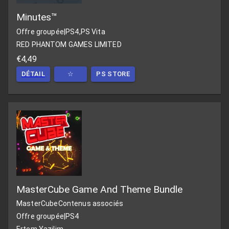
Minutes™
Offre groupée
|
PS4,PS Vita
RED PHANTOM GAMES LIMITED
€4,49
DÉTAIL
☆
PS STORE
MasterCube Game And Theme Bundle
MasterCube
Contenus associés
Offre groupée
|
PS4