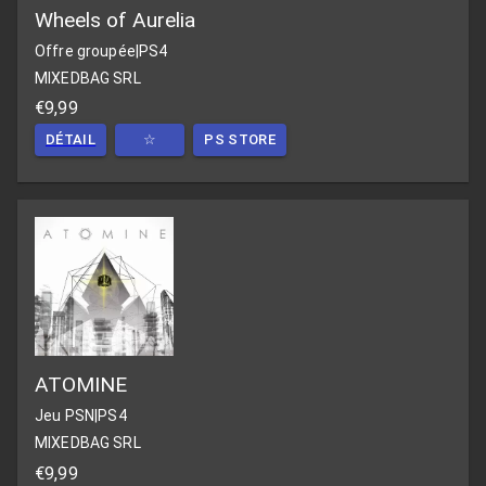
Wheels of Aurelia
Offre groupée
|
PS4
MIXEDBAG SRL
€9,99
DÉTAIL
☆
PS STORE
ATOMINE
Jeu PSN
|
PS4
MIXEDBAG SRL
€9,99