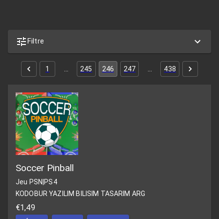
Filtre
1
…
245
246
247
…
438
Soccer Pinball
Jeu PSN
|
PS4
KODOBUR YAZILIM BILISIM TASARIM ARG
€1,49