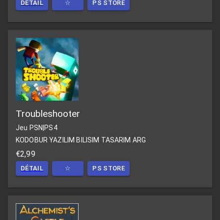
DÉTAIL
☆
PS STORE
Troubleshooter
Jeu PSN
|
PS4
KODOBUR YAZILIM BILISIM TASARIM ARG
€2,99
DÉTAIL
☆
PS STORE