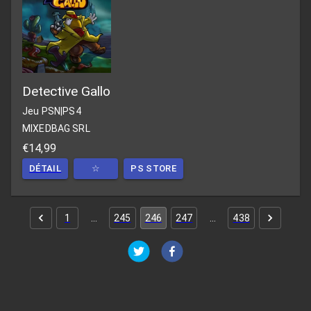
Detective Gallo
Jeu PSN
|
PS4
MIXEDBAG SRL
€14,99
DÉTAIL
☆
PS STORE
1
…
245
246
247
…
438