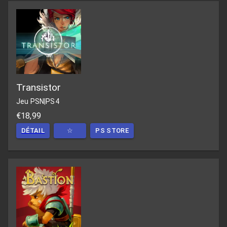
Transistor
Jeu PSN
|
PS4
€18,99
DÉTAIL
☆
PS STORE