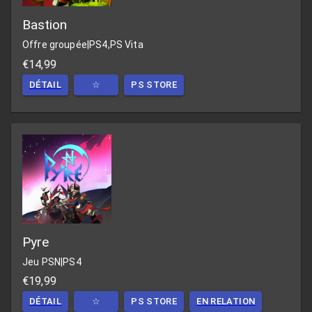
Bastion
Offre groupée
|
PS4,PS Vita
€14,99
DÉTAIL
☆
PS STORE
Pyre
Jeu PSN
|
PS4
€19,99
DÉTAIL
☆
PS STORE
EN RELATION