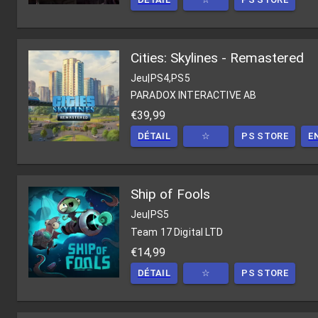
Cities: Skylines - Remastered
Jeu
|
PS4,PS5
PARADOX INTERACTIVE AB
€39,99
DÉTAIL
☆
PS STORE
E
Ship of Fools
Jeu
|
PS5
Team 17 Digital LTD
€14,99
DÉTAIL
☆
PS STORE