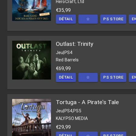
HeroCraft, Ltd
€35,99
DÉTAIL
☆
PS STORE
E
Outlast: Trinity
Jeu
|
PS4
Red Barrels
€69,99
DÉTAIL
☆
PS STORE
E
Tortuga - A Pirate's Tale
Jeu
|
PS4,PS5
KALYPSO MEDIA
€29,99
DÉTAIL
☆
PS STORE