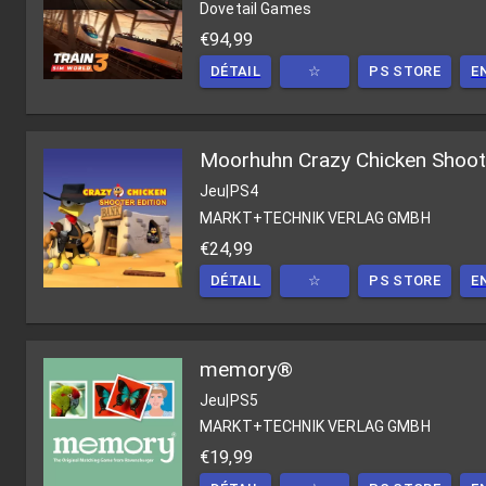
Dovetail Games
€94,99
DÉTAIL
☆
PS STORE
E
Moorhuhn Crazy Chicken Shoote
Jeu
|
PS4
MARKT+TECHNIK VERLAG GMBH
€24,99
DÉTAIL
☆
PS STORE
E
memory®
Jeu
|
PS5
MARKT+TECHNIK VERLAG GMBH
€19,99