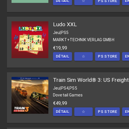
DÉTAIL
☆
PS STORE
E
Ludo XXL
Jeu
|
PS5
MARKT+TECHNIK VERLAG GMBH
€19,99
DÉTAIL
☆
PS STORE
E
Train Sim World® 3: US Freight
Jeu
|
PS4,PS5
Dovetail Games
€49,99
DÉTAIL
☆
PS STORE
E