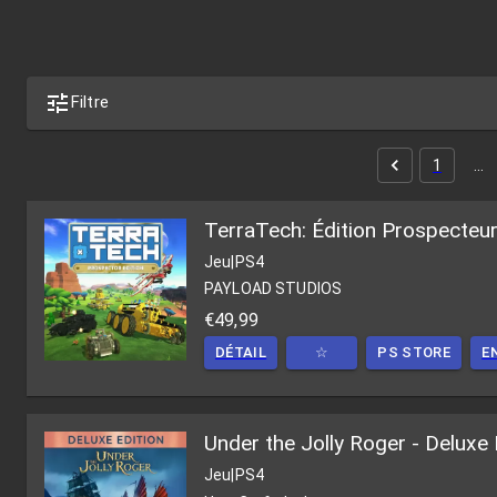
Filtre
1
…
TerraTech: Édition Prospecteu
Jeu
|
PS4
PAYLOAD STUDIOS
€49,99
DÉTAIL
☆
PS STORE
E
Under the Jolly Roger - Deluxe 
Jeu
|
PS4