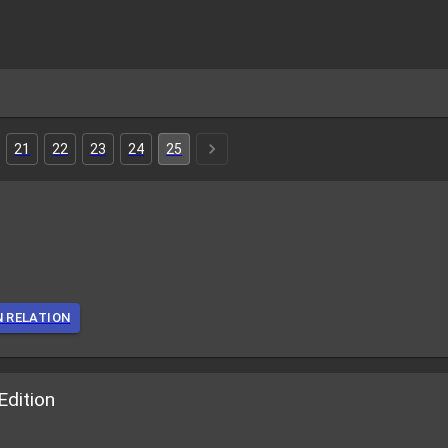
21
22
23
24
25
r
N RELATION
Edition