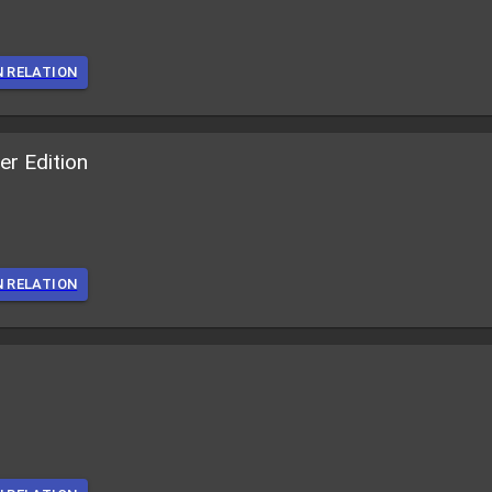
N RELATION
r Edition
N RELATION