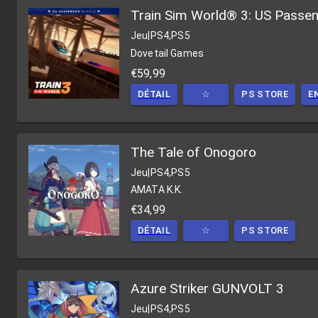
Train Sim World® 3: US Passen
Jeu
|
PS4,PS5
Dovetail Games
€59,99
DÉTAIL
☆
PS STORE
E
The Tale of Onogoro
Jeu
|
PS4,PS5
AMATA K.K.
€34,99
DÉTAIL
☆
PS STORE
Azure Striker GUNVOLT 3
Jeu
|
PS4,PS5