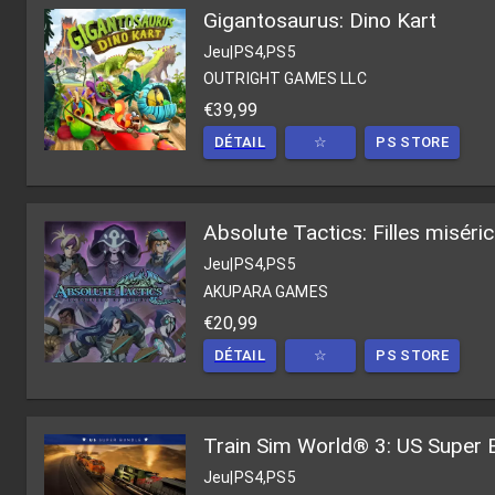
Gigantosaurus: Dino Kart
Jeu
|
PS4,PS5
OUTRIGHT GAMES LLC
€39,99
DÉTAIL
☆
PS STORE
Absolute Tactics: Filles miséri
Jeu
|
PS4,PS5
AKUPARA GAMES
€20,99
DÉTAIL
☆
PS STORE
Train Sim World® 3: US Super 
Jeu
|
PS4,PS5