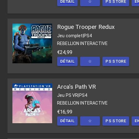
DÉTAIL
☆
PS STORE
E
Rogue Trooper Redux
Jeu complet
|
PS4
REBELLION INTERACTIVE
€24,99
DÉTAIL
☆
PS STORE
Arca's Path VR
Jeu PS VR
|
PS4
REBELLION INTERACTIVE
€16,99
DÉTAIL
☆
PS STORE
E