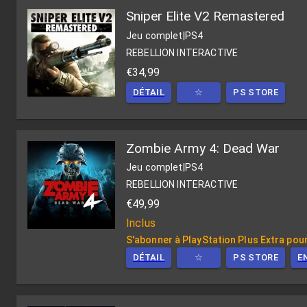
Sniper Elite V2 Remastered
Jeu complet
|
PS4
REBELLION INTERACTIVE
€34,99
DÉTAIL
☆
PS STORE
Zombie Army 4: Dead War
Jeu complet
|
PS4
REBELLION INTERACTIVE
€49,99
Inclus
S'abonner à PlayStation Plus Extra pour
DÉTAIL
☆
PS STORE
E