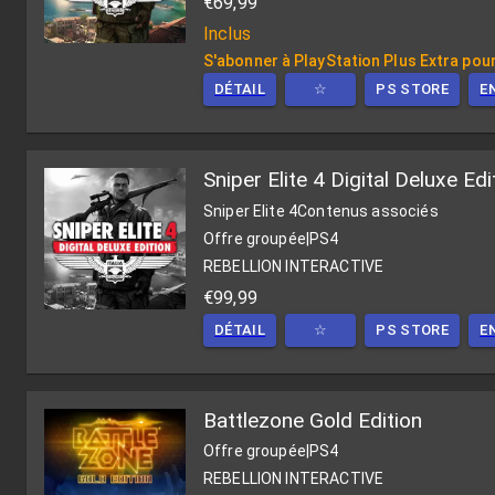
€69,99
Inclus
S'abonner à PlayStation Plus Extra pour
DÉTAIL
☆
PS STORE
E
Sniper Elite 4 Digital Deluxe Edi
Sniper Elite 4
Contenus associés
Offre groupée
|
PS4
REBELLION INTERACTIVE
€99,99
DÉTAIL
☆
PS STORE
E
Battlezone Gold Edition
Offre groupée
|
PS4
REBELLION INTERACTIVE