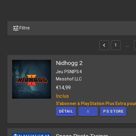
Filtre
1
…
Nidhogg 2
Jeu PSN
|
PS4
Messhof LLC
€14,99
Inclus
S'abonner à PlayStation Plus Extra pour
DÉTAIL
☆
PS STORE