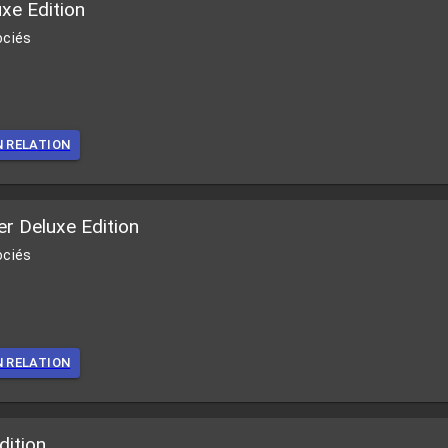
xe Edition
ociés
N RELATION
r Deluxe Edition
ociés
N RELATION
ition