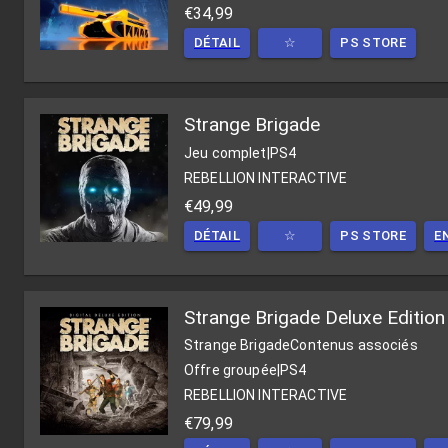
€34,99
DÉTAIL
☆
PS STORE
Strange Brigade
Jeu complet
|
PS4
REBELLION INTERACTIVE
€49,99
DÉTAIL
☆
PS STORE
E
Strange Brigade Deluxe Edition
Strange Brigade
Contenus associés
Offre groupée
|
PS4
REBELLION INTERACTIVE
€79,99