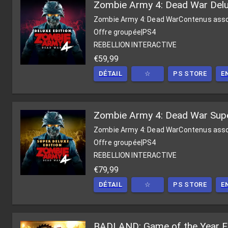
Zombie Army 4: Dead War Delu
Zombie Army 4: Dead War
Contenus ass
Offre groupée
|
PS4
REBELLION INTERACTIVE
€59,99
DÉTAIL
☆
PS STORE
E
Zombie Army 4: Dead War Supe
Zombie Army 4: Dead War
Contenus ass
Offre groupée
|
PS4
REBELLION INTERACTIVE
€79,99
DÉTAIL
☆
PS STORE
E
BADLAND: Game of the Year Ed