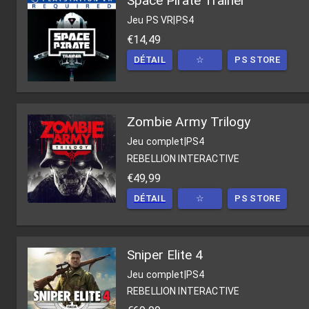
Space Pirate Trainer
Jeu PS VR
|
PS4
€14,49
DÉTAIL
☆
PS STORE
Zombie Army Trilogy
Jeu complet
|
PS4
REBELLION INTERACTIVE
€49,99
DÉTAIL
☆
PS STORE
Sniper Elite 4
Jeu complet
|
PS4
REBELLION INTERACTIVE