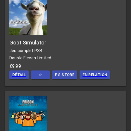
Goat Simulator
Jeu complet
|
PS4
Double Eleven Limited
€9,99
DÉTAIL
☆
PS STORE
EN RELATION