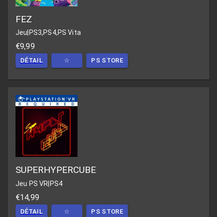
FEZ
Jeu
|
PS3,PS4,PS Vita
€9,99
DÉTAIL
☆
PS STORE
SUPERHYPERCUBE
Jeu PS VR
|
PS4
€14,99
DÉTAIL
☆
PS STORE