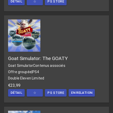
DÉTAIL
☆
PS STORE
Goat Simulator: The GOATY
Goat Simulator
Contenus associés
Offre groupée
|
PS4
Double Eleven Limited
€23,99
DÉTAIL
☆
PS STORE
EN RELATION