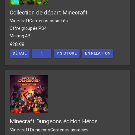
Collection de départ Minecraft
Minecraft
Contenus associés
Offre groupée
|
PS4
Mojang AB
€28,98
DÉTAIL
☆
PS STORE
EN RELATION
Minecraft Dungeons édition Héros
Minecraft Dungeons
Contenus associés