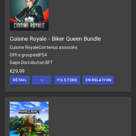
Cuisine Royale - Biker Queen Bundle
Cuisine Royale
Contenus associés
Offre groupée
|
PS4
Gaijin Distribution KFT
€29,99
DÉTAIL
☆
PS STORE
EN RELATION