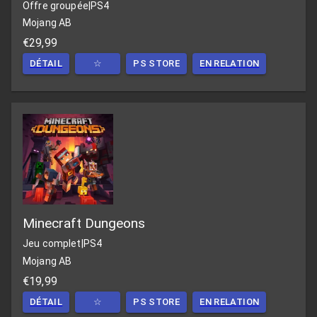
Offre groupée
|
PS4
Mojang AB
€29,99
DÉTAIL
☆
PS STORE
EN RELATION
Minecraft Dungeons
Jeu complet
|
PS4
Mojang AB
€19,99
DÉTAIL
☆
PS STORE
EN RELATION