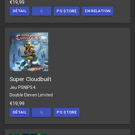
€19,99
DÉTAIL
☆
PS STORE
EN RELATION
Super Cloudbuilt
Jeu PSN
|
PS4
Double Eleven Limited
€19,99
DÉTAIL
☆
PS STORE