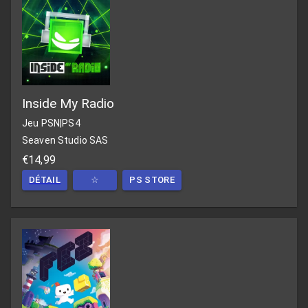
Inside My Radio
Jeu PSN
|
PS4
Seaven Studio SAS
€14,99
DÉTAIL
☆
PS STORE