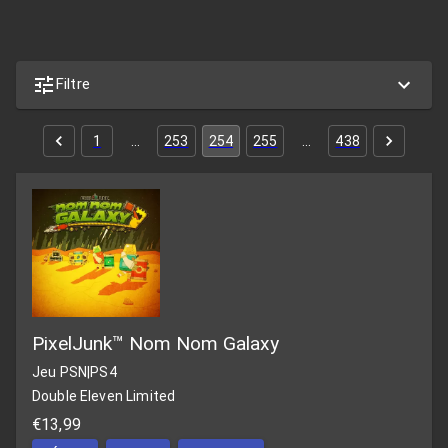
Filtre
1
…
253
254
255
…
438
PixelJunk™ Nom Nom Galaxy
Jeu PSN
|
PS4
Double Eleven Limited
€13,99