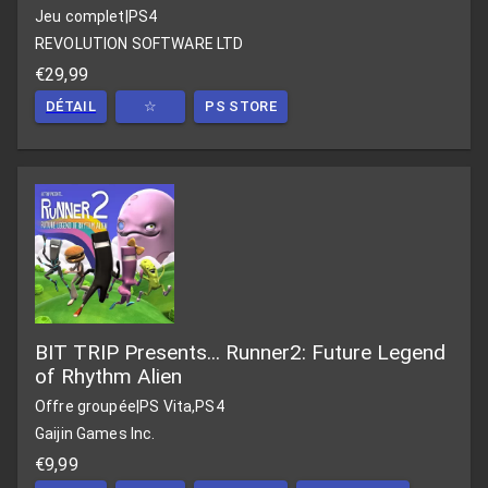
Jeu complet
|
PS4
REVOLUTION SOFTWARE LTD
€29,99
DÉTAIL
☆
PS STORE
BIT TRIP Presents... Runner2: Future Legend
of Rhythm Alien
Offre groupée
|
PS Vita,PS4
Gaijin Games Inc.
€9,99