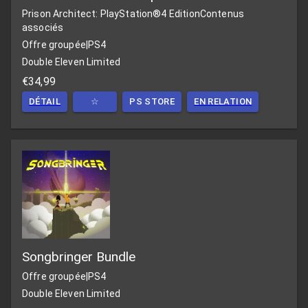
Prison Architect: PlayStation®4 Edition
Contenus
associés
Offre groupée
|
PS4
Double Eleven Limited
€34,99
DÉTAIL
☆
PS STORE
EN RELATION
Songbringer Bundle
Offre groupée
|
PS4
Double Eleven Limited