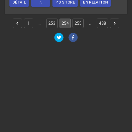
DÉTAIL
☆
PS STORE
EN RELATION
1
…
253
254
255
…
438