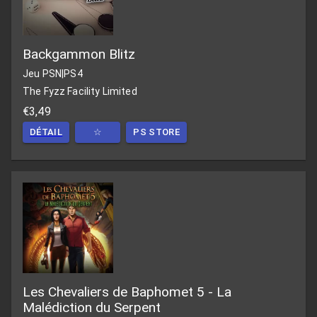
Backgammon Blitz
Jeu PSN
|
PS4
The Fyzz Facility Limited
€3,49
DÉTAIL
☆
PS STORE
Les Chevaliers de Baphomet 5 - La
Malédiction du Serpent