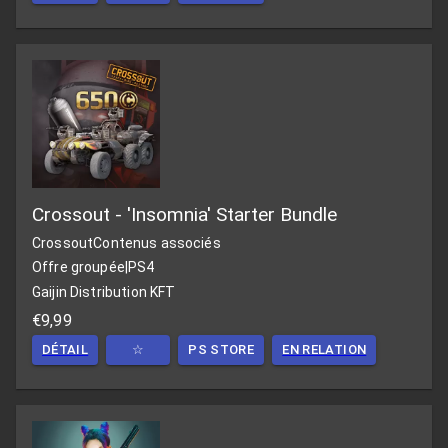
Crossout - 'Insomnia' Starter Bundle
Crossout
Contenus associés
Offre groupée
|
PS4
Gaijin Distribution KFT
€9,99
DÉTAIL
☆
PS STORE
EN RELATION