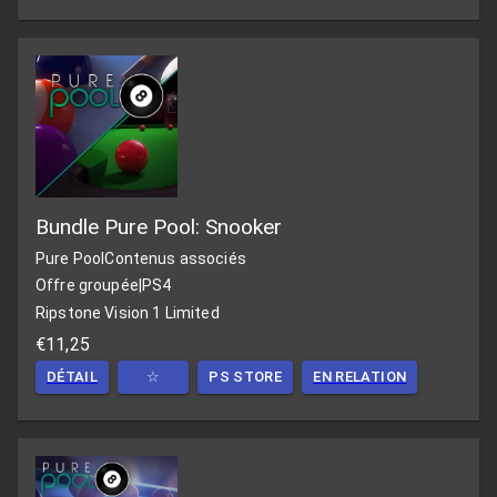
Bundle Pure Pool: Snooker
Pure Pool
Contenus associés
Offre groupée
|
PS4
Ripstone Vision 1 Limited
€11,25
DÉTAIL
☆
PS STORE
EN RELATION