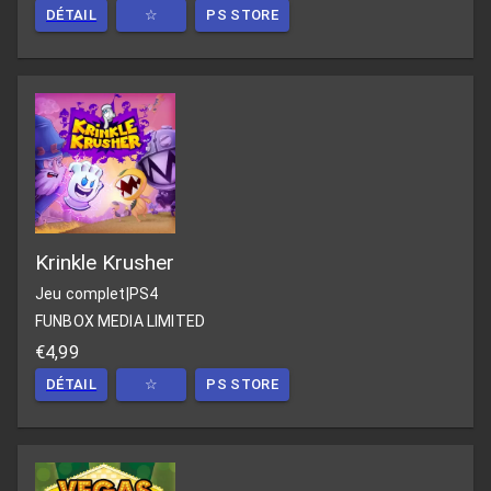
DÉTAIL
☆
PS STORE
Krinkle Krusher
Jeu complet
|
PS4
FUNBOX MEDIA LIMITED
€4,99
DÉTAIL
☆
PS STORE