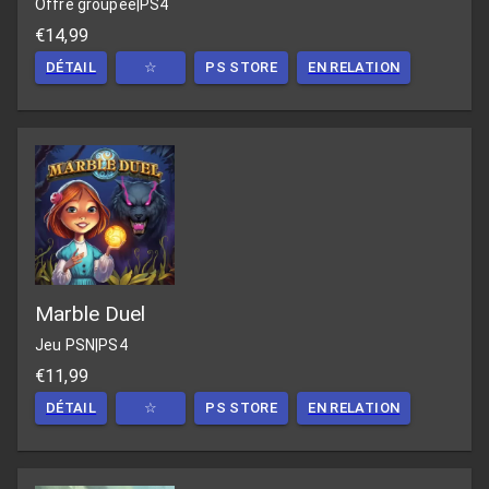
Offre groupée
|
PS4
€14,99
DÉTAIL
☆
PS STORE
EN RELATION
Marble Duel
Jeu PSN
|
PS4
€11,99
DÉTAIL
☆
PS STORE
EN RELATION