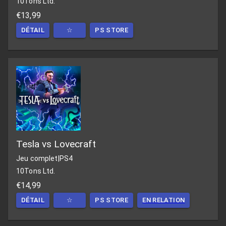
10Tons Ltd.
€13,99
DÉTAIL
☆
PS STORE
Tesla vs Lovecraft
Jeu complet
|
PS4
10Tons Ltd.
€14,99
DÉTAIL
☆
PS STORE
EN RELATION