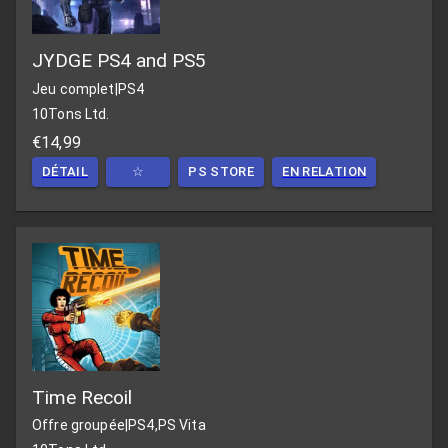
JYDGE PS4 and PS5
Jeu complet
|
PS4
10Tons Ltd.
€14,99
DÉTAIL
☆
PS STORE
EN RELATION
Time Recoil
Offre groupée
|
PS4,PS Vita