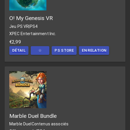
O! My Genesis VR
Jeu PS VR
|
PS4
XPEC Entertainment Inc.
€2,99
DÉTAIL
☆
PS STORE
EN RELATION
Marble Duel Bundle
Marble Duel
Contenus associés