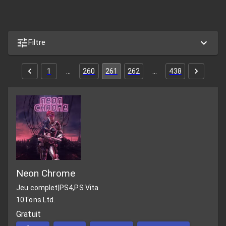
Filtre
1
…
260
261
262
…
438
Neon Chrome
Jeu complet
|
PS4,PS Vita
10Tons Ltd.
Gratuit