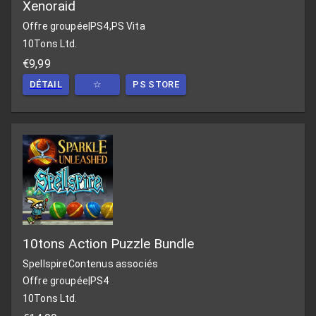
Xenoraid
Offre groupée
|
PS4,PS Vita
10Tons Ltd.
€9,99
DÉTAIL
☆
PS STORE
10tons Action Puzzle Bundle
Spellspire
Contenus associés
Offre groupée
|
PS4
10Tons Ltd.