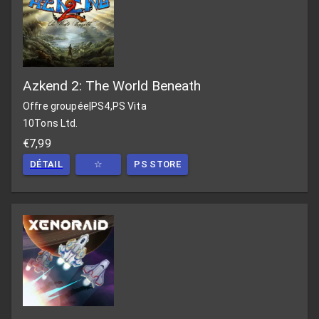
Azkend 2: The World Beneath
Offre groupée
|
PS4,PS Vita
10Tons Ltd.
€7,99
DÉTAIL
☆
PS STORE