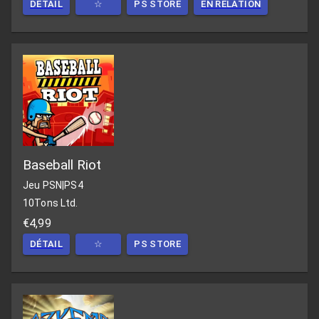
DÉTAIL
☆
PS STORE
EN RELATION
Baseball Riot
Jeu PSN
|
PS4
10Tons Ltd.
€4,99
DÉTAIL
☆
PS STORE