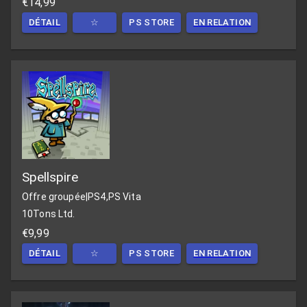
€14,99
DÉTAIL
☆
PS STORE
EN RELATION
Spellspire
Offre groupée
|
PS4,PS Vita
10Tons Ltd.
€9,99
DÉTAIL
☆
PS STORE
EN RELATION