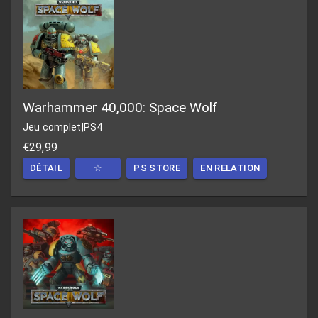
Warhammer 40,000: Space Wolf
Jeu complet
|
PS4
€29,99
DÉTAIL
☆
PS STORE
EN RELATION