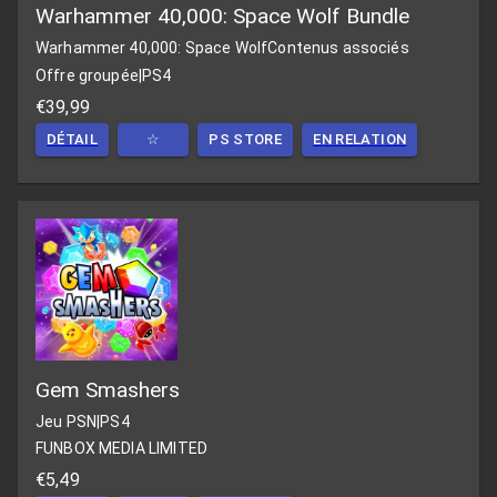
Warhammer 40,000: Space Wolf Bundle
Warhammer 40,000: Space Wolf
Contenus associés
Offre groupée
|
PS4
€39,99
DÉTAIL
☆
PS STORE
EN RELATION
Gem Smashers
Jeu PSN
|
PS4
FUNBOX MEDIA LIMITED
€5,49