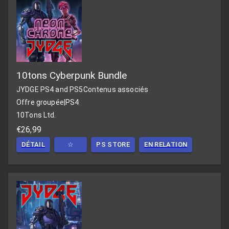
10tons Cyberpunk Bundle
JYDGE PS4 and PS5
Contenus associés
Offre groupée
|
PS4
10Tons Ltd.
€26,99
DÉTAIL
☆
PS STORE
EN RELATION