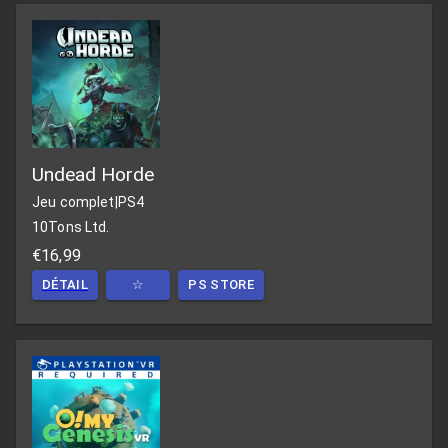
Undead Horde
Jeu complet
|
PS4
10Tons Ltd.
€16,99
DÉTAIL
☆
PS STORE