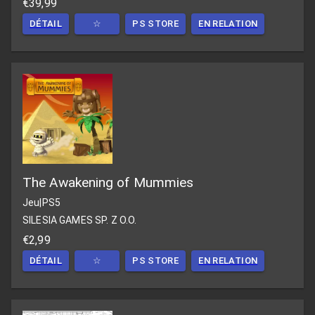
€39,99
DÉTAIL
☆
PS STORE
EN RELATION
The Awakening of Mummies
Jeu
|
PS5
SILESIA GAMES SP. Z O.O.
€2,99
DÉTAIL
☆
PS STORE
EN RELATION