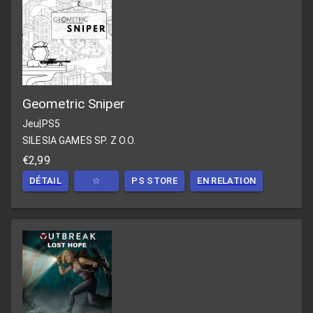
Geometric Sniper
Jeu
|
PS5
SILESIA GAMES SP. Z O.O.
€2,99
DÉTAIL
☆
PS STORE
EN RELATION