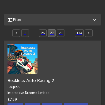
Filtre
1
…
26
27
28
…
114
Reckless Auto Racing 2
Jeu
|
PS5
Interactive Dreams Limited
€7,99