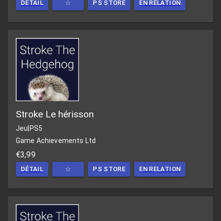
DÉTAIL
☆
PS STORE
EN RELATION
Stroke Le hérisson
Jeu
|
PS5
Game Achievements Ltd
€3,99
DÉTAIL
☆
PS STORE
EN RELATION