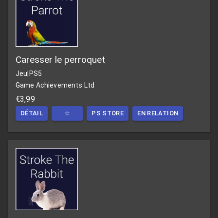
Caresser le perroquet
Jeu
|
PS5
Game Achievements Ltd
€3,99
DÉTAIL
☆
PS STORE
EN RELATION