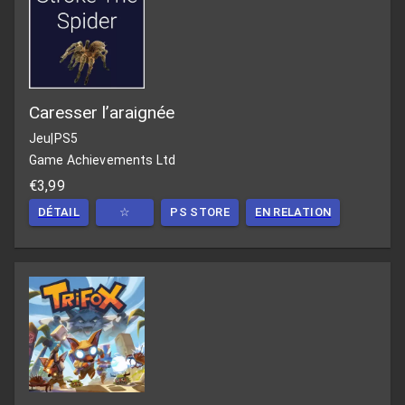
Caresser l’araignée
Jeu
|
PS5
Game Achievements Ltd
€3,99
DÉTAIL
☆
PS STORE
EN RELATION