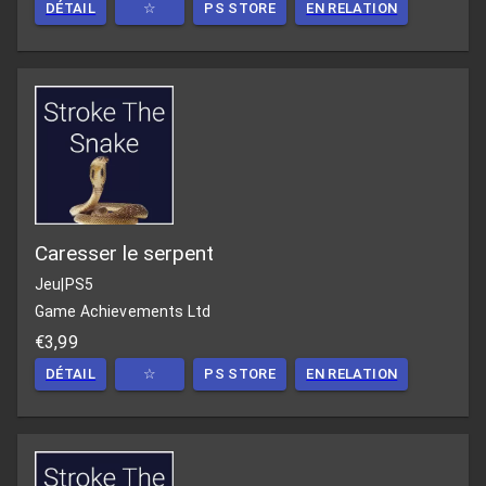
DÉTAIL
☆
PS STORE
EN RELATION
Caresser le serpent
Jeu
|
PS5
Game Achievements Ltd
€3,99
DÉTAIL
☆
PS STORE
EN RELATION