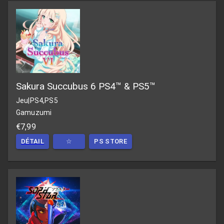
Sakura Succubus 6 PS4™ & PS5™
Jeu
|
PS4,PS5
Gamuzumi
€7,99
DÉTAIL
☆
PS STORE