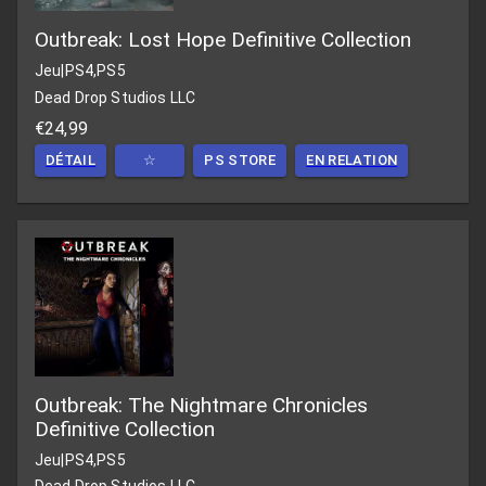
Outbreak: Lost Hope Definitive Collection
Jeu
|
PS4,PS5
Dead Drop Studios LLC
€24,99
DÉTAIL
☆
PS STORE
EN RELATION
Outbreak: The Nightmare Chronicles
Definitive Collection
Jeu
|
PS4,PS5