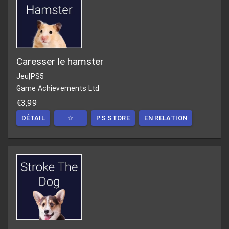
Caresser le hamster
Jeu
|
PS5
Game Achievements Ltd
€3,99
DÉTAIL
☆
PS STORE
EN RELATION