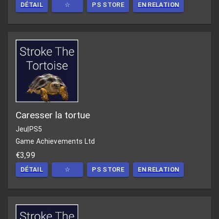
DÉTAIL
☆
PS STORE
EN RELATION
Caresser la tortue
Jeu
|
PS5
Game Achievements Ltd
€3,99
DÉTAIL
☆
PS STORE
EN RELATION