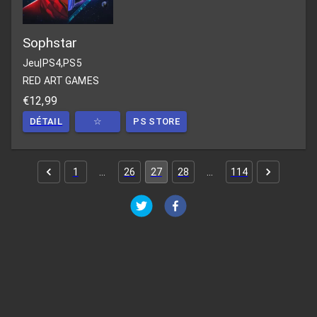
Sophstar
Jeu
|
PS4,PS5
RED ART GAMES
€12,99
DÉTAIL
☆
PS STORE
1
…
26
27
28
…
114