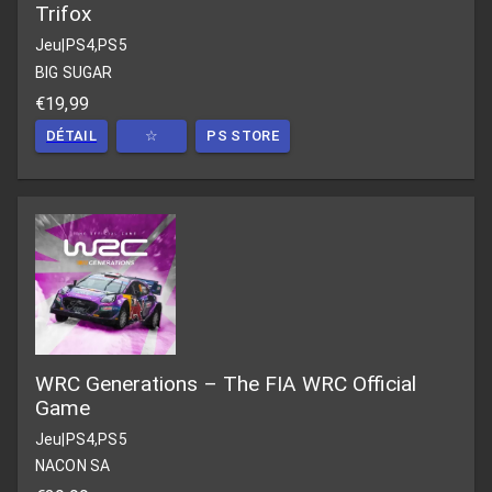
Trifox
Jeu
|
PS4,PS5
BIG SUGAR
€19,99
DÉTAIL
☆
PS STORE
WRC Generations – The FIA WRC Official
Game
Jeu
|
PS4,PS5
NACON SA