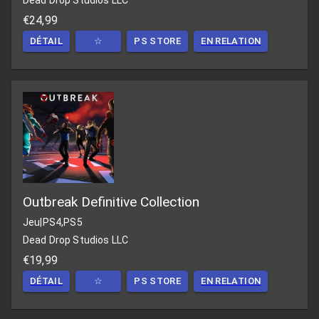
Dead Drop Studios LLC
€24,99
DÉTAIL
☆
PS STORE
EN RELATION
Outbreak Definitive Collection
Jeu
|
PS4,PS5
Dead Drop Studios LLC
€19,99
DÉTAIL
☆
PS STORE
EN RELATION