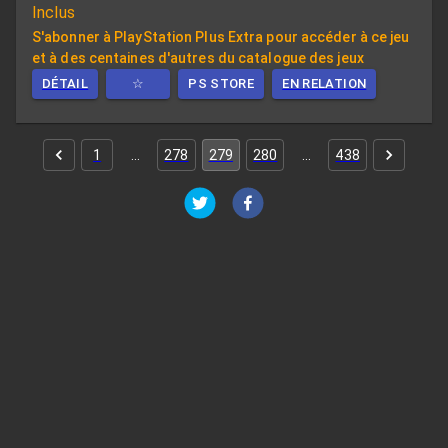
Inclus
S'abonner à PlayStation Plus Extra pour accéder à ce jeu
et à des centaines d'autres du catalogue des jeux
DÉTAIL
☆
PS STORE
EN RELATION
1
…
278
279
280
…
438