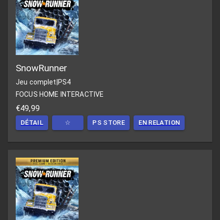
SnowRunner
Jeu complet
|
PS4
FOCUS HOME INTERACTIVE
€49,99
DÉTAIL
☆
PS STORE
EN RELATION