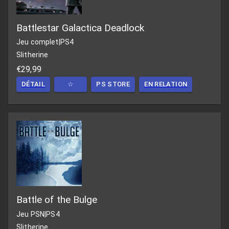
Battlestar Galactica Deadlock
Jeu complet
|
PS4
Slitherine
€29,99
DÉTAIL
☆
PS STORE
EN RELATION
Battle of the Bulge
Jeu PSN
|
PS4
Slitherine