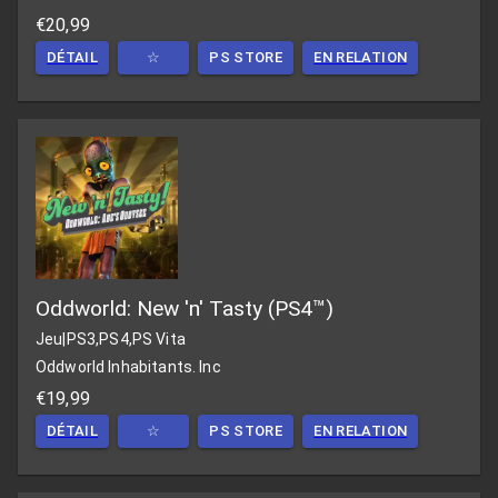
€20,99
DÉTAIL
☆
PS STORE
EN RELATION
Oddworld: New 'n' Tasty (PS4™)
Jeu
|
PS3,PS4,PS Vita
Oddworld Inhabitants. Inc
€19,99
DÉTAIL
☆
PS STORE
EN RELATION