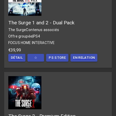
The Surge 1 and 2 - Dual Pack
The Surge
Contenus associés
Offre groupée
|
PS4
FOCUS HOME INTERACTIVE
€39,99
DÉTAIL
☆
PS STORE
EN RELATION