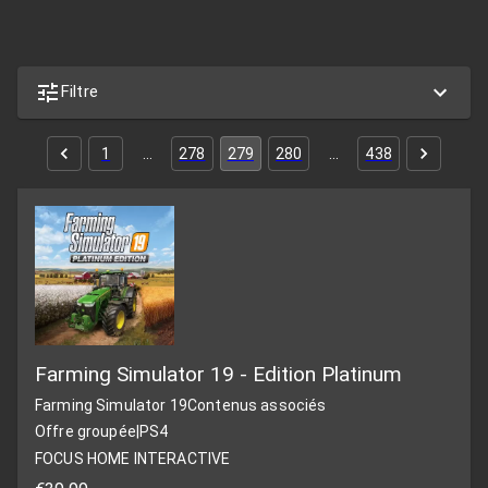
Filtre
1
…
278
279
280
…
438
Farming Simulator 19 - Edition Platinum
Farming Simulator 19
Contenus associés
Offre groupée
|
PS4
FOCUS HOME INTERACTIVE