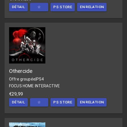
DÉTAIL
☆
PS STORE
EN RELATION
Othercide
Offre groupée
|
PS4
FOCUS HOME INTERACTIVE
€29,99
DÉTAIL
☆
PS STORE
EN RELATION