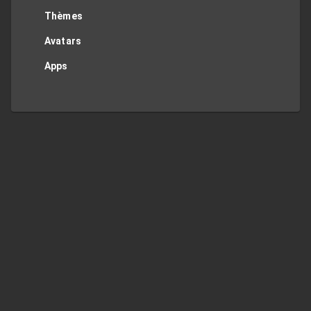
Thèmes
Avatars
Apps
Twitter
Privacy Policy
Contact Me
TOP
Regions
JP
US
UK
DE
FR
ES
IT