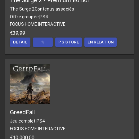
The Surge 2 - Premium Edition
The Surge 2
Contenus associés
Offre groupée
|
PS4
FOCUS HOME INTERACTIVE
€39,99
DÉTAIL
☆
PS STORE
EN RELATION
GreedFall
Jeu complet
|
PS4
FOCUS HOME INTERACTIVE
€10.000,00