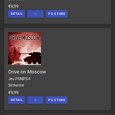
€9,99
DÉTAIL
☆
PS STORE
Drive on Moscow
Jeu PSN
|
PS4
Slitherine
€9,99
DÉTAIL
☆
PS STORE