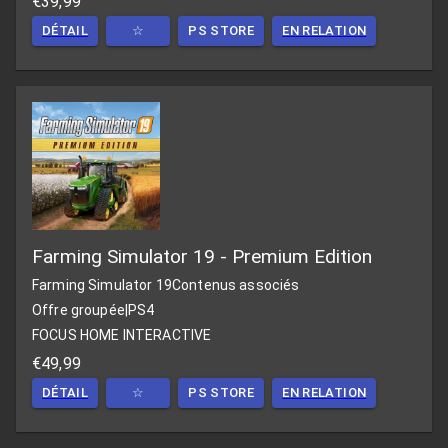
€39,99
DÉTAIL
☆
PS STORE
EN RELATION
Farming Simulator 19 - Premium Edition
Farming Simulator 19
Contenus associés
Offre groupée
|
PS4
FOCUS HOME INTERACTIVE
€49,99
DÉTAIL
☆
PS STORE
EN RELATION