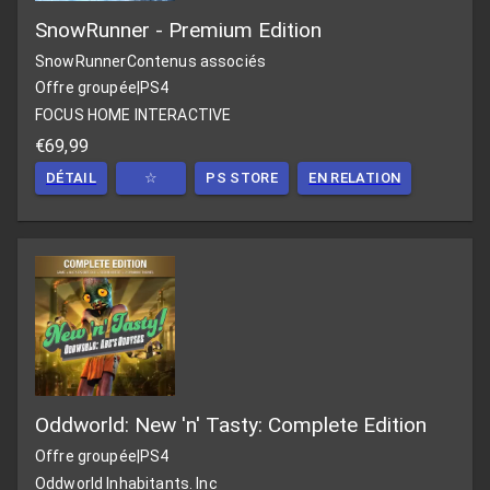
SnowRunner - Premium Edition
SnowRunner
Contenus associés
Offre groupée
|
PS4
FOCUS HOME INTERACTIVE
€69,99
DÉTAIL
☆
PS STORE
EN RELATION
Oddworld: New 'n' Tasty: Complete Edition
Offre groupée
|
PS4
Oddworld Inhabitants. Inc