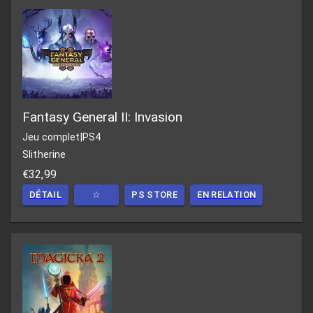
Fantasy General II: Invasion
Jeu complet
|
PS4
Slitherine
€32,99
DÉTAIL
☆
PS STORE
EN RELATION