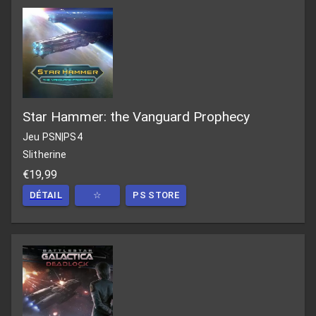
Star Hammer: the Vanguard Prophecy
Jeu PSN
|
PS4
Slitherine
€19,99
DÉTAIL
☆
PS STORE