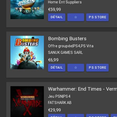
Home Ent Suppliers
€59,99
DÉTAIL
☆
PS STORE
Bombing Busters
Offre groupée
|
PS4,PS Vita
SANUK GAMES SARL
€6,99
DÉTAIL
☆
PS STORE
Warhammer: End Times - Verm
Jeu PSN
|
PS4
FATSHARK AB
€29,99