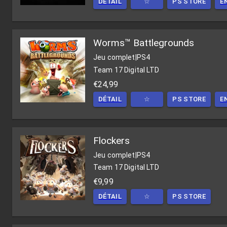
DÉTAIL
☆
PS STORE
E
Worms™ Battlegrounds
Jeu complet
|
PS4
Team 17 Digital LTD
€24,99
DÉTAIL
☆
PS STORE
E
Flockers
Jeu complet
|
PS4
Team 17 Digital LTD
€9,99
DÉTAIL
☆
PS STORE