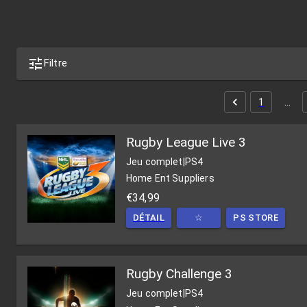
Filtre
1
…
Rugby League Live 3
Jeu complet
|
PS4
Home Ent Suppliers
€34,99
DÉTAIL
☆
PS STORE
Rugby Challenge 3
Jeu complet
|
PS4