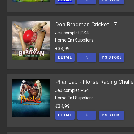
Don Bradman Cricket 17
Jeu complet
|
PS4
Home Ent Suppliers
€34,99
DÉTAIL
☆
PS STORE
Phar Lap - Horse Racing Chall
Jeu complet
|
PS4
Home Ent Suppliers
€34,99
DÉTAIL
☆
PS STORE