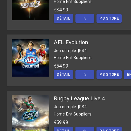
Home Ent Suppliers
€34,99
DÉTAIL
☆
PS STORE
AFL Evolution
Jeu complet
|
PS4
Home Ent Suppliers
€54,99
DÉTAIL
☆
PS STORE
E
Rugby League Live 4
Jeu complet
|
PS4
Home Ent Suppliers
€59,99
DÉTAIL
☆
PS STORE