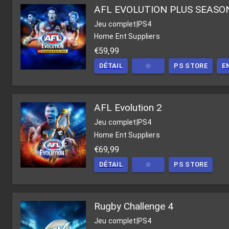
AFL EVOLUTION PLUS SEASO
Jeu complet
|
PS4
Home Ent Suppliers
€59,99
DÉTAIL
☆
PS STORE
E
AFL Evolution 2
Jeu complet
|
PS4
Home Ent Suppliers
€69,99
DÉTAIL
☆
PS STORE
Rugby Challenge 4
Jeu complet
|
PS4