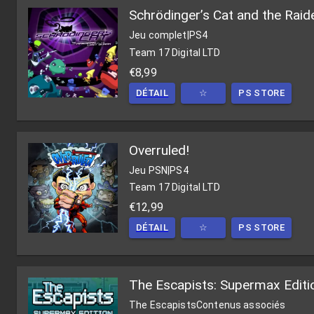
Schrödinger’s Cat and the Raid
Jeu complet
|
PS4
Team 17 Digital LTD
€8,99
DÉTAIL
☆
PS STORE
Overruled!
Jeu PSN
|
PS4
Team 17 Digital LTD
€12,99
DÉTAIL
☆
PS STORE
The Escapists: Supermax Editi
The Escapists
Contenus associés