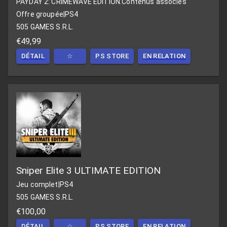
PAYDAY 2: CRIMEWAVE EDITION.
Contenus associés
Offre groupée
|
PS4
505 GAMES S.R.L.
€49,99
DÉTAIL
☆
PS STORE
EN RELATION
Sniper Elite 3 ULTIMATE EDITION
Jeu complet
|
PS4
505 GAMES S.R.L.
€100,00
DÉTAIL
☆
PS STORE
EN RELATION