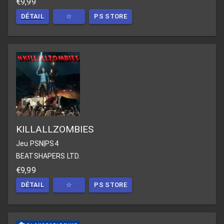
€9,99
DÉTAIL
☆
PS STORE
KILLALLZOMBIES
Jeu PSN
|
PS4
BEATSHAPERS LTD.
€9,99
DÉTAIL
☆
PS STORE