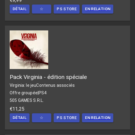
€9,99
DÉTAIL
☆
PS STORE
EN RELATION
Pack Virginia - édition spéciale
Virginia: le jeu
Contenus associés
Offre groupée
|
PS4
505 GAMES S.R.L.
€11,25
DÉTAIL
☆
PS STORE
EN RELATION