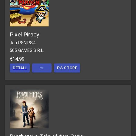
Pixel Piracy
Jeu PSN
|
PS4
505 GAMES S.R.L.
€14,99
DÉTAIL
☆
PS STORE