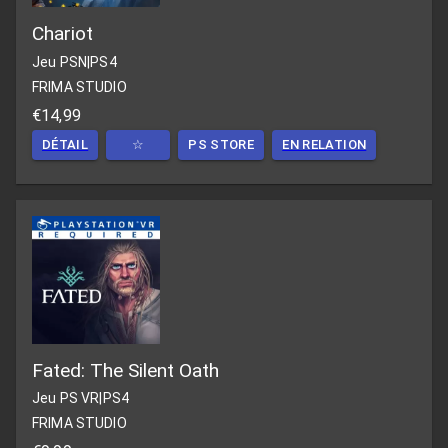
Chariot
Jeu PSN
|
PS4
FRIMA STUDIO
€14,99
DÉTAIL
☆
PS STORE
EN RELATION
Fated: The Silent Oath
Jeu PS VR
|
PS4
FRIMA STUDIO