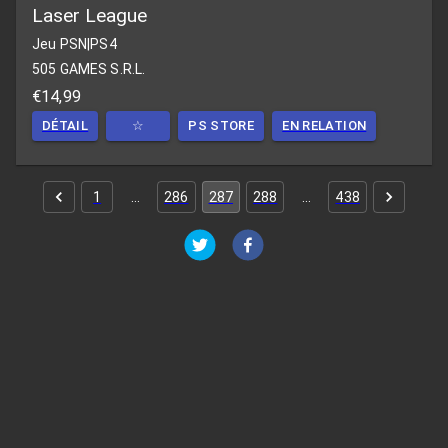
Laser League
Jeu PSN
|
PS4
505 GAMES S.R.L.
€14,99
DÉTAIL
☆
PS STORE
EN RELATION
1
…
286
287
288
…
438