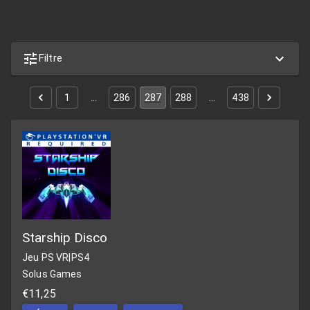
Filtre
1
…
286
287
288
…
438
Starship Disco
Jeu PS VR
|
PS4
Solus Games
€11,25