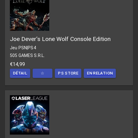
Joe Dever’s Lone Wolf Console Edition
Jeu PSN
|
PS4
505 GAMES S.R.L.
€14,99
DÉTAIL
☆
PS STORE
EN RELATION