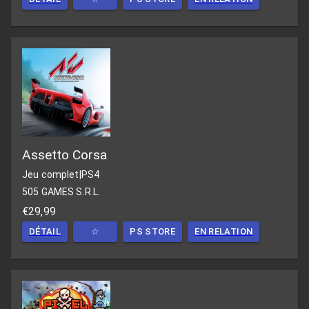
Assetto Corsa
Jeu complet
|
PS4
505 GAMES S.R.L.
€29,99
DÉTAIL
☆
PS STORE
EN RELATION