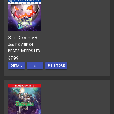
StarDrone VR
Jeu PS VR
|
PS4
BEATSHAPERS LTD.
€7,99
DÉTAIL
☆
PS STORE