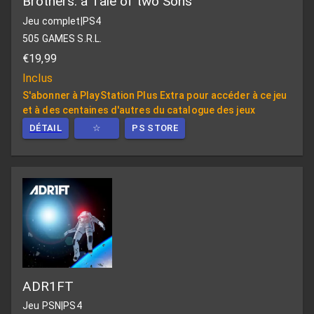
Brothers: a Tale of two Sons
Jeu complet
|
PS4
505 GAMES S.R.L.
€19,99
Inclus
S'abonner à PlayStation Plus Extra pour accéder à ce jeu
et à des centaines d'autres du catalogue des jeux
DÉTAIL
☆
PS STORE
ADR1FT
Jeu PSN
|
PS4