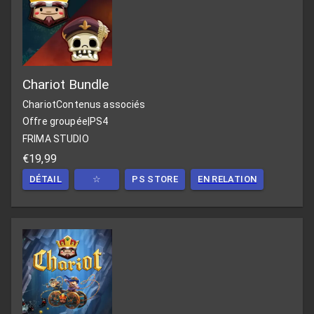
Chariot Bundle
Chariot
Contenus associés
Offre groupée
|
PS4
FRIMA STUDIO
€19,99
DÉTAIL
☆
PS STORE
EN RELATION