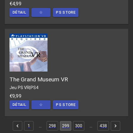
€4,99
DÉTAIL
☆
PS STORE
The Grand Museum VR
Jeu PS VR
|
PS4
€9,99
DÉTAIL
☆
PS STORE
1
…
298
299
300
…
438