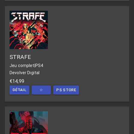
STRAFE
Jeu complet
|
PS4
Devolver Digital
€14,99
DÉTAIL
☆
PS STORE