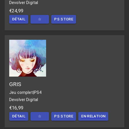
Devolver Digital
€24,99
DÉTAIL
☆
PS STORE
GRIS
Jeu complet
|
PS4
Devolver Digital
€16,99
DÉTAIL
☆
PS STORE
EN RELATION