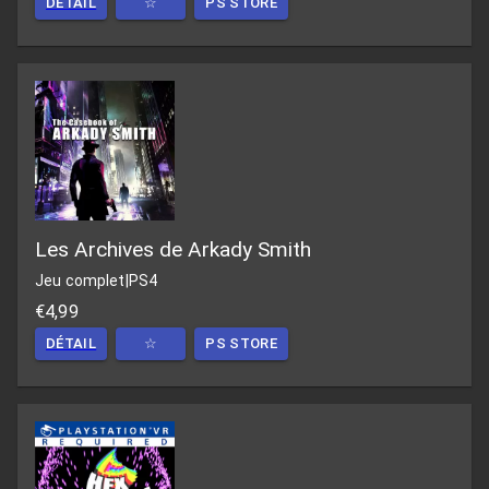
DÉTAIL
☆
PS STORE
Les Archives de Arkady Smith
Jeu complet
|
PS4
€4,99
DÉTAIL
☆
PS STORE