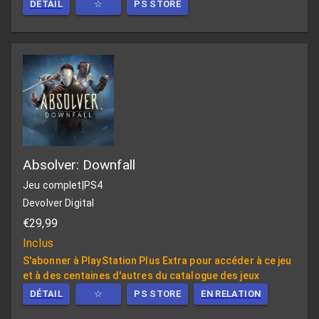
DÉTAIL
☆
PS STORE
Absolver: Downfall
Jeu complet
|
PS4
Devolver Digital
€29,99
Inclus
S'abonner à PlayStation Plus Extra pour accéder à ce jeu
et à des centaines d'autres du catalogue des jeux
DÉTAIL
☆
PS STORE
EN RELATION