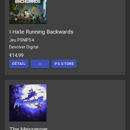
I Hate Running Backwards
Jeu PSN
|
PS4
Devolver Digital
€14,99
DÉTAIL
☆
PS STORE
The Messenger