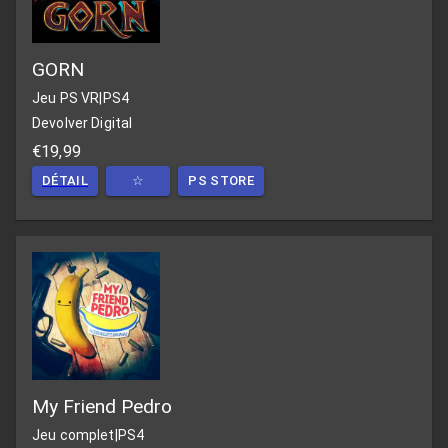
GORN
Jeu PS VR
|
PS4
Devolver Digital
€19,99
DÉTAIL
☆
PS STORE
My Friend Pedro
Jeu complet
|
PS4