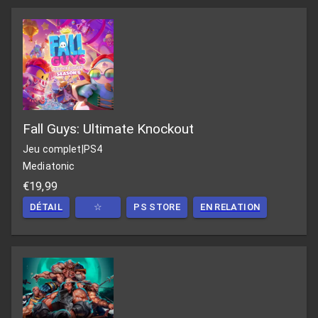
Fall Guys: Ultimate Knockout
Jeu complet
|
PS4
Mediatonic
€19,99
DÉTAIL
☆
PS STORE
EN RELATION