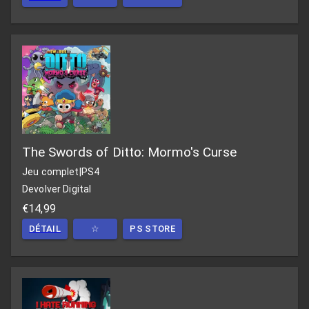
The Swords of Ditto: Mormo's Curse
Jeu complet
|
PS4
Devolver Digital
€14,99
DÉTAIL
☆
PS STORE