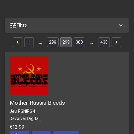
Filtre
1
…
298
299
300
…
438
Mother Russia Bleeds
Jeu PSN
|
PS4
Devolver Digital
€12,99