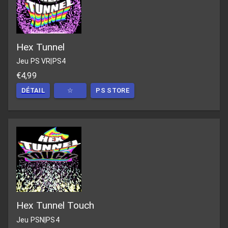
Hex Tunnel
Jeu PS VR
|
PS4
€4,99
DÉTAIL
☆
PS STORE
Hex Tunnel Touch
Jeu PSN
|
PS4