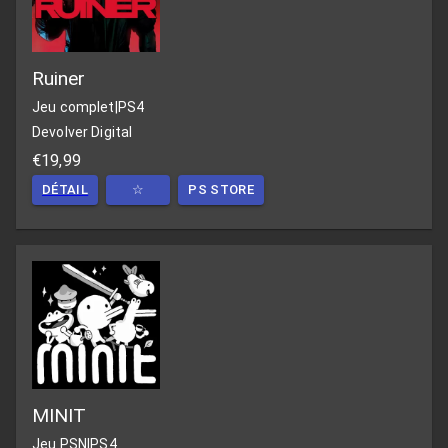
Ruiner
Jeu complet
|
PS4
Devolver Digital
€19,99
DÉTAIL
☆
PS STORE
MINIT
Jeu PSN
|
PS4