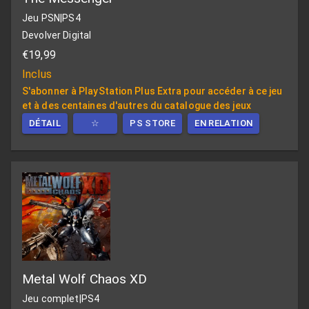
Jeu PSN
|
PS4
Devolver Digital
€19,99
Inclus
S'abonner à PlayStation Plus Extra pour accéder à ce jeu
et à des centaines d'autres du catalogue des jeux
DÉTAIL
☆
PS STORE
EN RELATION
Metal Wolf Chaos XD
Jeu complet
|
PS4