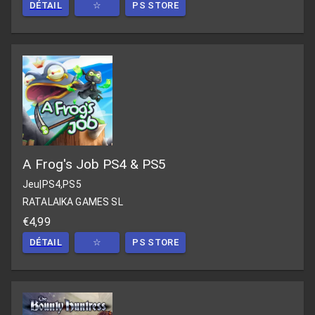
DÉTAIL
☆
PS STORE
A Frog's Job PS4 & PS5
Jeu
|
PS4,PS5
RATALAIKA GAMES SL
€4,99
DÉTAIL
☆
PS STORE