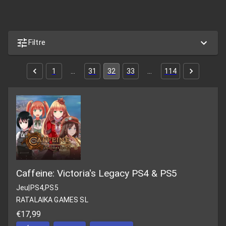
Filtre
1
…
31
32
33
…
114
Caffeine: Victoria's Legacy PS4 & PS5
Jeu
|
PS4,PS5
RATALAIKA GAMES SL
€17,99