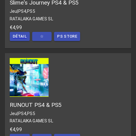
Slime's Journey PS4 & PS5
Jeu
|
PS4,PS5
RATALAIKA GAMES SL
€4,99
DÉTAIL
☆
PS STORE
RUNOUT PS4 & PS5
Jeu
|
PS4,PS5
RATALAIKA GAMES SL
€4,99