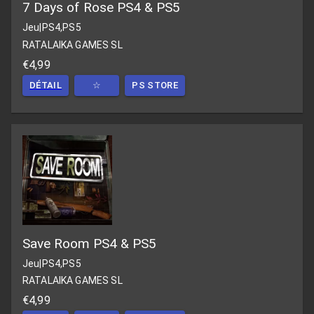
7 Days of Rose PS4 & PS5
Jeu
|
PS4,PS5
RATALAIKA GAMES SL
€4,99
DÉTAIL
☆
PS STORE
Save Room PS4 & PS5
Jeu
|
PS4,PS5
RATALAIKA GAMES SL
€4,99