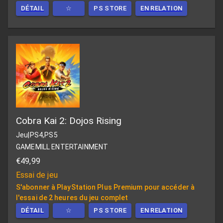
DÉTAIL
☆
PS STORE
EN RELATION
Cobra Kai 2: Dojos Rising
Jeu
|
PS4,PS5
GAMEMILL ENTERTAINMENT
€49,99
Essai de jeu
S'abonner à PlayStation Plus Premium pour accéder à
l'essai de 2 heures du jeu complet
DÉTAIL
☆
PS STORE
EN RELATION