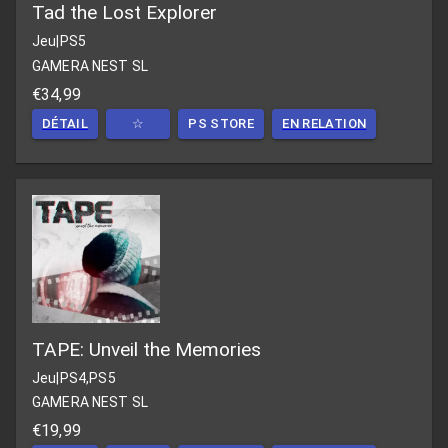
Tad the Lost Explorer
Jeu
|
PS5
GAMERA NEST SL
€34,99
DÉTAIL
☆
PS STORE
EN RELATION
TAPE: Unveil the Memories
Jeu
|
PS4,PS5
GAMERA NEST SL
€19,99