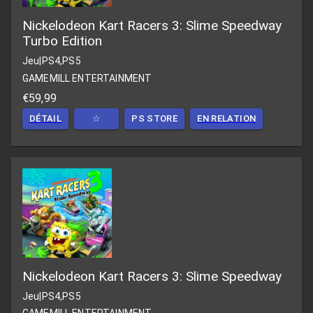
Nickelodeon Kart Racers 3: Slime Speedway
Turbo Edition
Jeu
|
PS4,PS5
GAMEMILL ENTERTAINMENT
€59,99
DÉTAIL
☆
PS STORE
EN RELATION
Nickelodeon Kart Racers 3: Slime Speedway
Jeu
|
PS4,PS5