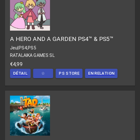
A HERO AND A GARDEN PS4™ & PS5™
Jeu
|
PS4,PS5
RATALAIKA GAMES SL
€4,99
DÉTAIL
☆
PS STORE
EN RELATION