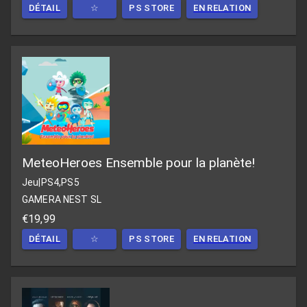
DÉTAIL
☆
PS STORE
EN RELATION
MeteoHeroes Ensemble pour la planète!
Jeu
|
PS4,PS5
GAMERA NEST SL
€19,99
DÉTAIL
☆
PS STORE
EN RELATION