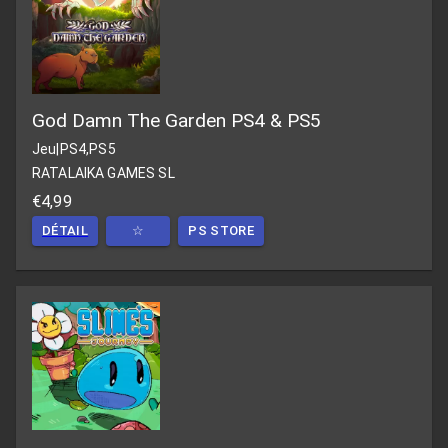
God Damn The Garden PS4 & PS5
Jeu
|
PS4,PS5
RATALAIKA GAMES SL
€4,99
DÉTAIL
☆
PS STORE