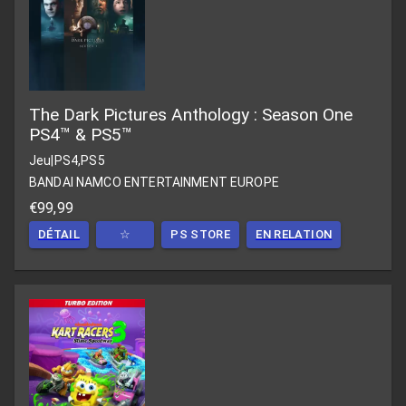
The Dark Pictures Anthology : Season One
PS4™ & PS5™
Jeu
|
PS4,PS5
BANDAI NAMCO ENTERTAINMENT EUROPE
€99,99
DÉTAIL
☆
PS STORE
EN RELATION