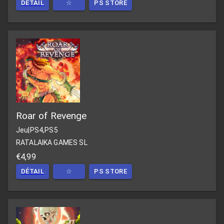
DÉTAIL
☆
PS STORE
Roar of Revenge
Jeu
|
PS4,PS5
RATALAIKA GAMES SL
€4,99
DÉTAIL
☆
PS STORE