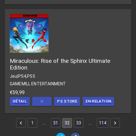
Miraculous: Rise of the Sphinx Ultimate
Edition
Jeu
|
PS4,PS5
GAMEMILL ENTERTAINMENT
€59,99
DÉTAIL
☆
PS STORE
EN RELATION
1
…
31
32
33
…
114