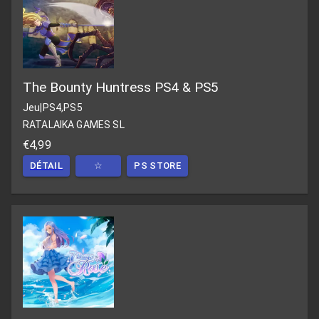
The Bounty Huntress PS4 & PS5
Jeu
|
PS4,PS5
RATALAIKA GAMES SL
€4,99
DÉTAIL
☆
PS STORE