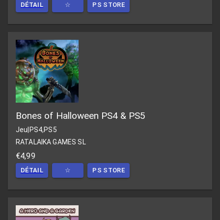
DÉTAIL
☆
PS STORE
Bones of Halloween PS4 & PS5
Jeu
|
PS4,PS5
RATALAIKA GAMES SL
€4,99
DÉTAIL
☆
PS STORE