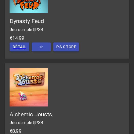
Dynasty Feud
Jeu complet
|
PS4
€14,99
DÉTAIL
☆
PS STORE
Alchemic Jousts
Jeu complet
|
PS4
€8,99