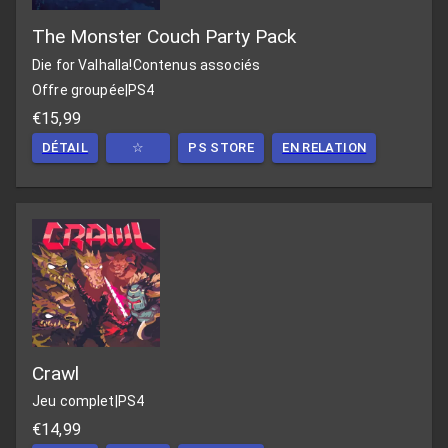
The Monster Couch Party Pack
Die for Valhalla!
Contenus associés
Offre groupée
|
PS4
€15,99
DÉTAIL
☆
PS STORE
EN RELATION
Crawl
Jeu complet
|
PS4
€14,99