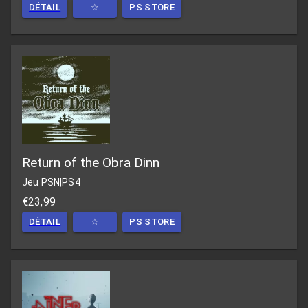
DÉTAIL
☆
PS STORE
Return of the Obra Dinn
Jeu PSN
|
PS4
€23,99
DÉTAIL
☆
PS STORE