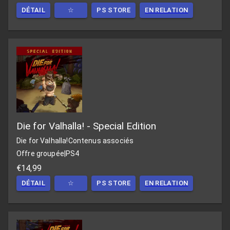
DÉTAIL
☆
PS STORE
EN RELATION
Die for Valhalla! - Special Edition
Die for Valhalla!
Contenus associés
Offre groupée
|
PS4
€14,99
DÉTAIL
☆
PS STORE
EN RELATION