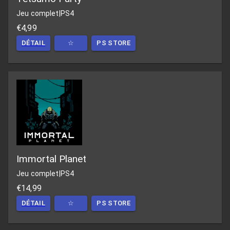
Jeu complet
|
PS4
€4,99
DÉTAIL
☆
PS STORE
Immortal Planet
Jeu complet
|
PS4
€14,99
DÉTAIL
☆
PS STORE