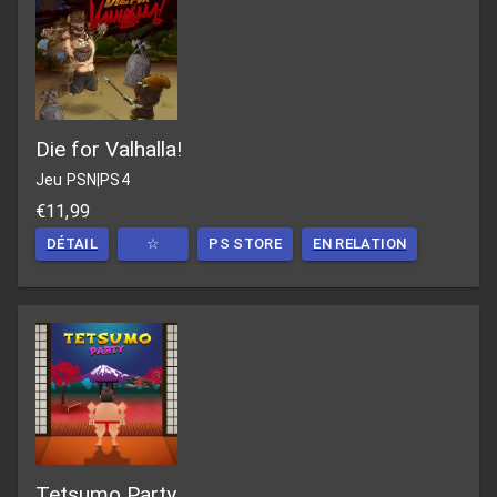
Die for Valhalla!
Jeu PSN
|
PS4
€11,99
DÉTAIL
☆
PS STORE
EN RELATION
Tetsumo Party