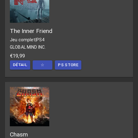
The Inner Friend
Jeu complet
|
PS4
GLOBAL MIND INC.
€19,99
DÉTAIL
☆
PS STORE
Chasm