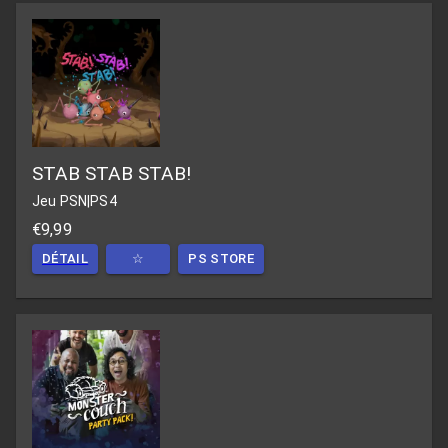
STAB STAB STAB!
Jeu PSN
|
PS4
€9,99
DÉTAIL
☆
PS STORE