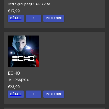
Offre groupée
|
PS4,PS Vita
€17,99
DÉTAIL
☆
PS STORE
ECHO
Jeu PSN
|
PS4
€23,99
DÉTAIL
☆
PS STORE