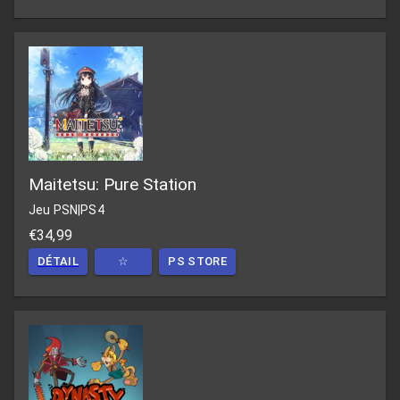
Maitetsu: Pure Station
Jeu PSN
|
PS4
€34,99
DÉTAIL
☆
PS STORE