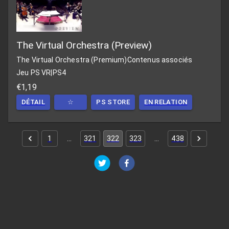
The Virtual Orchestra (Preview)
The Virtual Orchestra (Premium)
Contenus associés
Jeu PS VR
|
PS4
€1,19
DÉTAIL
☆
PS STORE
EN RELATION
1
…
321
322
323
…
438