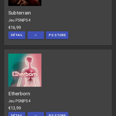
Subterrain
Jeu PSN
|
PS4
€16,99
DÉTAIL
☆
PS STORE
Etherborn
Jeu PSN
|
PS4
€13,99
DÉTAIL
☆
PS STORE