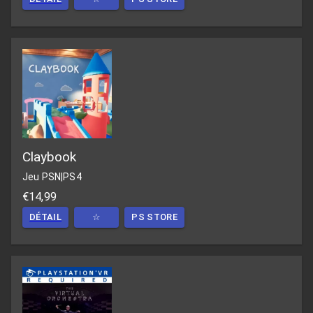
Claybook
Jeu PSN
|
PS4
€14,99
DÉTAIL
☆
PS STORE