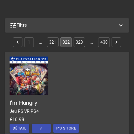
Filtre
1
…
321
322
323
…
438
I'm Hungry
Jeu PS VR
|
PS4
€16,99
DÉTAIL
☆
PS STORE