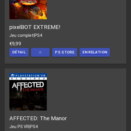
pixelBOT EXTREME!
Jeu complet
|
PS4
€9,99
DÉTAIL
☆
PS STORE
EN RELATION
AFFECTED: The Manor
Jeu PS VR
|
PS4