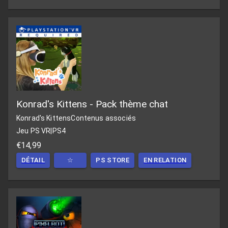
Konrad's Kittens - Pack thème chat
Konrad's Kittens
Contenus associés
Jeu PS VR
|
PS4
€14,99
DÉTAIL
☆
PS STORE
EN RELATION