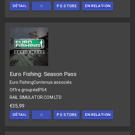
DÉTAIL
☆
PS STORE
EN RELATION
Euro Fishing: Season Pass
Euro Fishing
Contenus associés
Offre groupée
|
PS4
RAIL SIMULATOR.COM LTD
€35,99
DÉTAIL
☆
PS STORE
EN RELATION