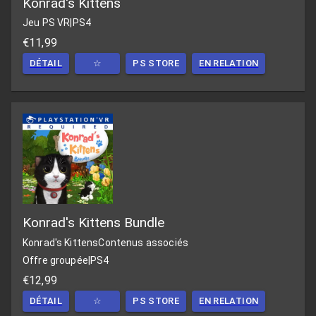
Konrad's Kittens
Jeu PS VR
|
PS4
€11,99
DÉTAIL
☆
PS STORE
EN RELATION
Konrad's Kittens Bundle
Konrad's Kittens
Contenus associés
Offre groupée
|
PS4
€12,99
DÉTAIL
☆
PS STORE
EN RELATION