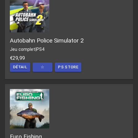
Autobahn Police Simulator 2
Jeu complet
|
PS4
€29,99
DÉTAIL
☆
PS STORE
Euro Fishing