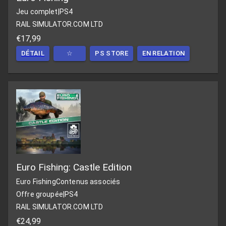
Jeu complet
|
PS4
RAIL SIMULATOR.COM LTD
€17,99
DÉTAIL
☆
PS STORE
EN RELATION
Euro Fishing: Castle Edition
Euro Fishing
Contenus associés
Offre groupée
|
PS4
RAIL SIMULATOR.COM LTD
€24,99