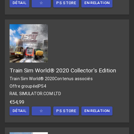
DÉTAIL
☆
PS STORE
EN RELATION
Train Sim World® 2020 Collector's Edition
Train Sim World® 2020
Contenus associés
Offre groupée
|
PS4
RAIL SIMULATOR.COM LTD
€54,99
DÉTAIL
☆
PS STORE
EN RELATION