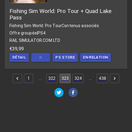
Fishing Sim World: Pro Tour + Quad Lake
Pass
Fishing Sim World: Pro Tour
Contenus associés
Offre groupée
|
PS4
RAIL SIMULATOR.COM LTD
€39,99
DÉTAIL
☆
PS STORE
EN RELATION
1
…
322
323
324
…
438