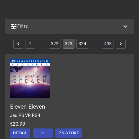
Filtre
1
…
322
323
324
…
438
Eleven Eleven
Jeu PS VR
|
PS4
€20,99
DÉTAIL
☆
PS STORE