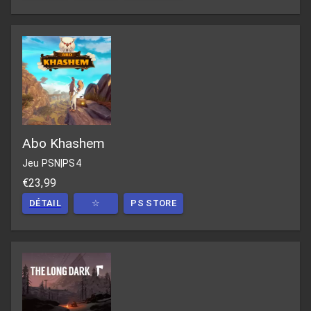
Abo Khashem
Jeu PSN
|
PS4
€23,99
DÉTAIL
☆
PS STORE