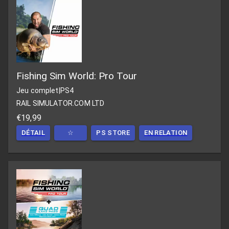
Fishing Sim World: Pro Tour
Jeu complet
|
PS4
RAIL SIMULATOR.COM LTD
€19,99
DÉTAIL
☆
PS STORE
EN RELATION