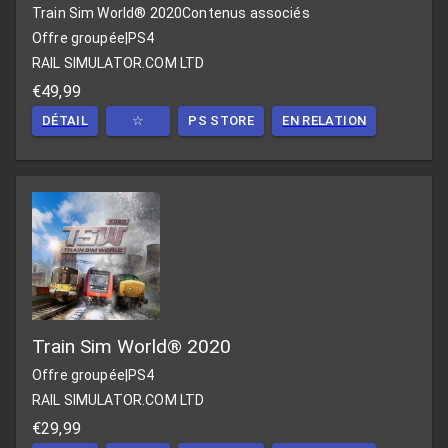
Train Sim World® 2020
Contenus associés
Offre groupée
|
PS4
RAIL SIMULATOR.COM LTD
€49,99
DÉTAIL
☆
PS STORE
EN RELATION
Train Sim World® 2020
Offre groupée
|
PS4
RAIL SIMULATOR.COM LTD
€29,99