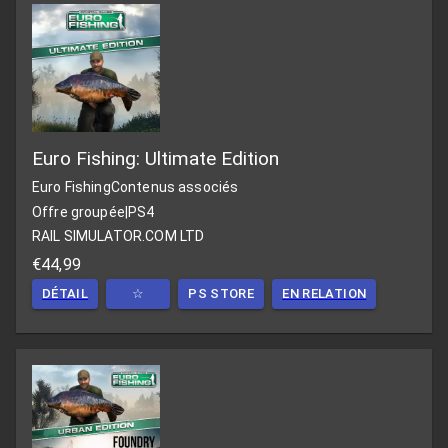
Euro Fishing: Ultimate Edition
Euro Fishing
Contenus associés
Offre groupée
|
PS4
RAIL SIMULATOR.COM LTD
€44,99
DÉTAIL
☆
PS STORE
EN RELATION