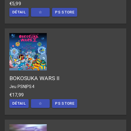
€5,99
DÉTAIL
☆
PS STORE
BOKOSUKA WARS II
Jeu PSN
|
PS4
€17,99
DÉTAIL
☆
PS STORE