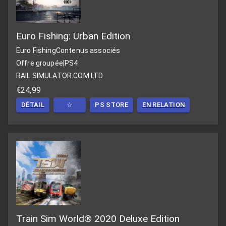
Euro Fishing: Urban Edition
Euro Fishing
Contenus associés
Offre groupée
|
PS4
RAIL SIMULATOR.COM LTD
€24,99
DÉTAIL
☆
PS STORE
EN RELATION
Train Sim World® 2020 Deluxe Edition