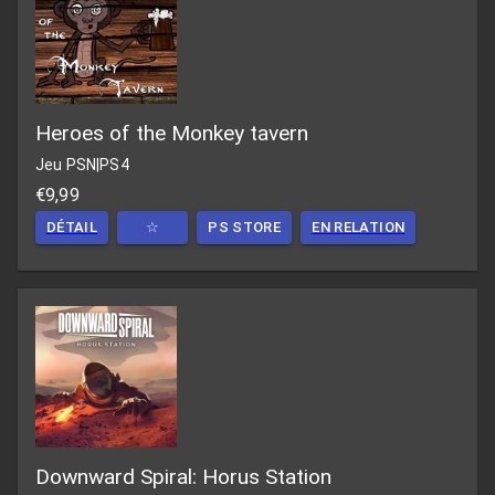
Heroes of the Monkey tavern
Jeu PSN
|
PS4
€9,99
DÉTAIL
☆
PS STORE
EN RELATION
Downward Spiral: Horus Station