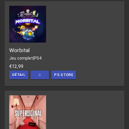
Worbital
Jeu complet
|
PS4
€12,99
DÉTAIL
☆
PS STORE