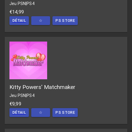
Jeu PSN
|
PS4
€14,99
DÉTAIL
☆
PS STORE
Kitty Powers' Matchmaker
Jeu PSN
|
PS4
€9,99
DÉTAIL
☆
PS STORE