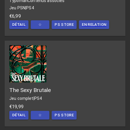
Typoman
Contenus associés
Jeu PSN
|
PS4
€6,99
DÉTAIL
☆
PS STORE
EN RELATION
The Sexy Brutale
Jeu complet
|
PS4
€19,99
DÉTAIL
☆
PS STORE