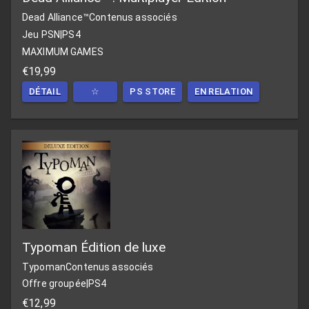
Dead Alliance™
Contenus associés
Jeu PSN
|
PS4
MAXIMUM GAMES
€19,99
DÉTAIL
☆
PS STORE
EN RELATION
Typoman Édition de luxe
Typoman
Contenus associés
Offre groupée
|
PS4
€12,99