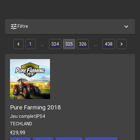
Filtre
1
…
324
325
326
…
438
Pure Farming 2018
Jeu complet
|
PS4
TECHLAND
€29,99