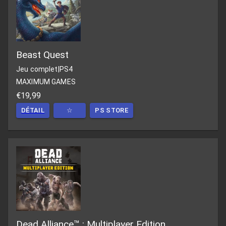
Beast Quest
Jeu complet
|
PS4
MAXIMUM GAMES
€19,99
DÉTAIL
☆
PS STORE
Dead Alliance™ : Multiplayer Edition