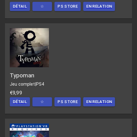
DÉTAIL
☆
PS STORE
EN RELATION
Typoman
Jeu complet
|
PS4
€9,99
DÉTAIL
☆
PS STORE
EN RELATION