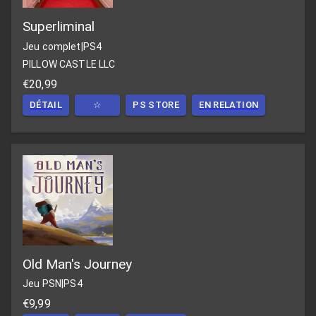
Superliminal
Jeu complet
|
PS4
PILLOW CASTLE LLC
€20,99
DÉTAIL
☆
PS STORE
EN RELATION
Old Man's Journey
Jeu PSN
|
PS4
€9,99