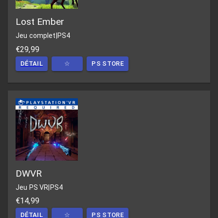
Lost Ember
Jeu complet
|
PS4
€29,99
DÉTAIL
☆
PS STORE
DWVR
Jeu PS VR
|
PS4
€14,99
DÉTAIL
☆
PS STORE