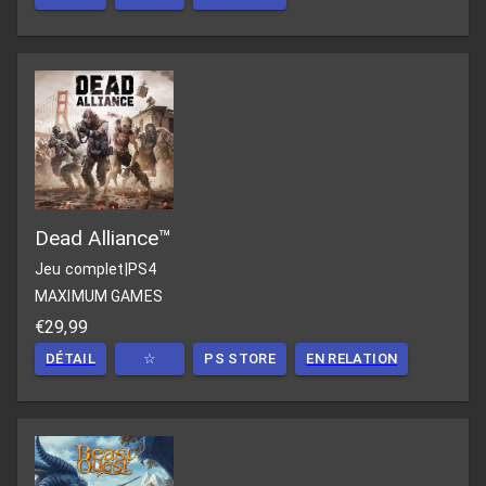
Dead Alliance™
Jeu complet
|
PS4
MAXIMUM GAMES
€29,99
DÉTAIL
☆
PS STORE
EN RELATION