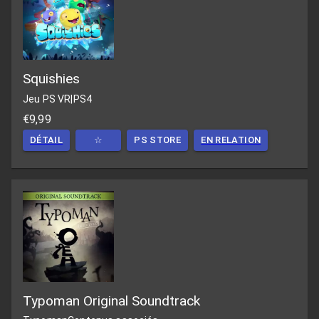
Squishies
Jeu PS VR
|
PS4
€9,99
DÉTAIL
☆
PS STORE
EN RELATION
Typoman Original Soundtrack