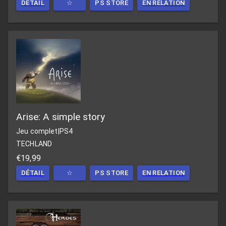
DÉTAIL
☆
PS STORE
EN RELATION
Arise: A simple story
Jeu complet
|
PS4
TECHLAND
€19,99
DÉTAIL
☆
PS STORE
EN RELATION