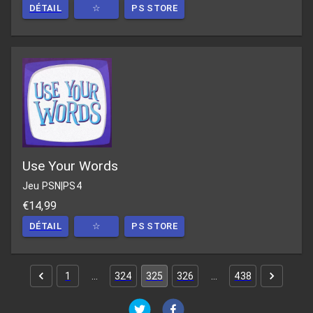
DÉTAIL
☆
PS STORE
Use Your Words
Jeu PSN
|
PS4
€14,99
DÉTAIL
☆
PS STORE
1
…
324
325
326
…
438